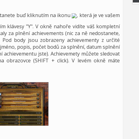
stanete buď kliknutím na ikonu
, která je ve vašem
ím klávesy "Y". V okně nahoře vidíte váš kompletní
aly za plnění achievements (nic za ně nedostanete,
. Pod body jsou zobrazeny achievementy z určité
t jméno, popis, počet bodů za splnění, datum splnění
ní achievementu jste). Achievemety můžete sledovat
a obrazovce (SHIFT + click). V levém okně máte