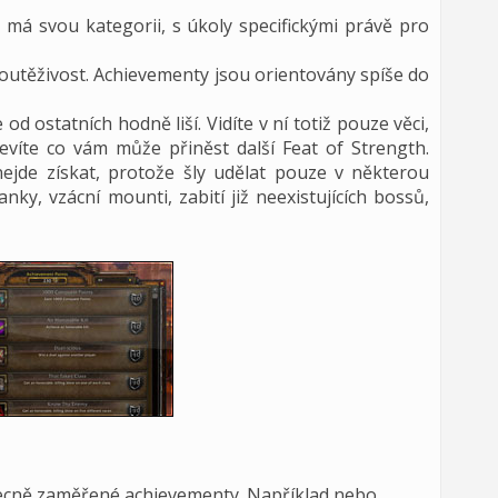
má svou kategorii, s úkoly specifickými právě pro
soutěživost. Achievementy jsou orientovány spíše do
 od ostatních hodně liší. Vidíte v ní totiž pouze věci,
nevíte co vám může přiněst další Feat of Strength.
nejde získat, protože šly udělat pouze v některou
nky, vzácní mounti, zabití již neexistujících bossů,
ecně zaměřené achievementy. Například
nebo
.