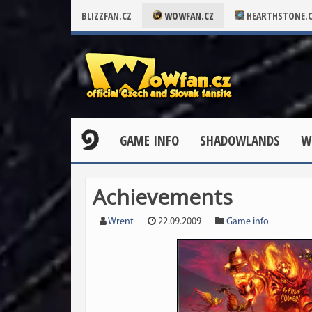
BLIZZFAN.CZ
WOWFAN.CZ
HEARTHSTONE.
GAME INFO
SHADOWLANDS
W
Achievements
Wrent
22.09.2009
Game info