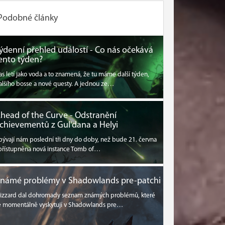
Podobné články
ýdenní přehled událostí - Co nás očekává
ento týden?
as letí jako voda a to znamená, že tu máme další týden,
alšího bosse a nové questy. A jednou ze…
head of the Curve - Odstranění
chievementů z Gul'dana a Helyi
bývají nám poslední tři dny do doby, než bude 21. června
přístupněna nová instance Tomb of…
námé problémy v Shadowlands pre-patchi
lizzard dal dohromady seznam známých problémů, které
e momentálně vyskytují v Shadowlands pre…