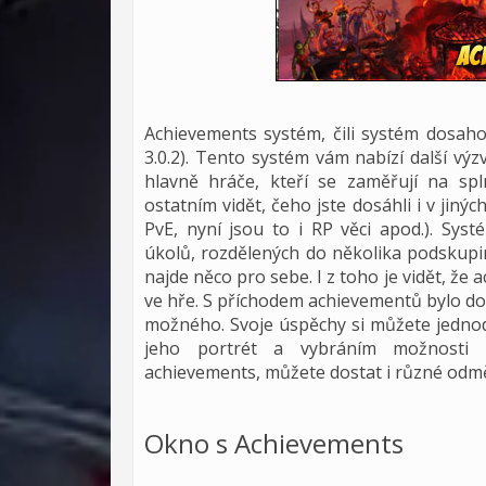
Achievements systém, čili systém dosaho
3.0.2). Tento systém vám nabízí další vý
hlavně hráče, kteří se zaměřují na sp
ostatním vidět, čeho jste dosáhli i v jiný
PvE, nyní jsou to i RP věci apod.). Sy
úkolů, rozdělených do několika podskupin 
najde něco pro sebe. I z toho je vidět, že
ve hře. S příchodem achievementů bylo do
možného. Svoje úspěchy si můžete jedno
jeho portrét a vybráním možnosti "
achievements, můžete dostat i různé odmě
Okno s Achievements