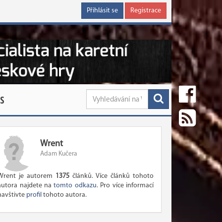
Přihlásit se
Registrace
S
Wrent
Adam Kučera
Wrent je autorem
1375
článků. Více článků tohoto
autora najdete na
tomto odkazu
. Pro více informací
navštivte
profil
tohoto autora.