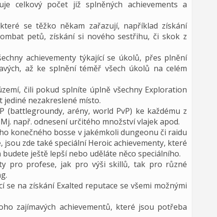
uje celkový počet již splněných achievements a
teré se těžko někam zařazují, například získání
ombat petů, získání si nového sestřihu, či skok z
šechny achievementy týkající se úkolů, přes plnění
mavých, až ke splnění téměř všech úkolů na celém
zemí, čili pokud splníte úplně všechny Exploration
 jediné nezakreslené místo.
vP (battlegroundy, arény, world PvP) ke každému z
Mj. např. odnesení určitého množství vlajek apod.
ého konečného bosse v jakémkoli dungeonu či raidu
, jsou zde také speciální Heroic achievementy, které
m budete ještě lepší nebo uděláte něco speciálního.
y pro profese, jak pro výši skillů, tak pro různé
g.
í se na získání Exalted reputace se všemi možnými
noho zajímavých achievementů, které jsou potřeba