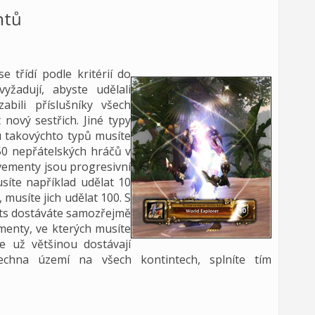
ntů
 třídí podle kritérií do
yžadují, abyste udělali
abili příslušníky všech
 nový sestřich. Jiné typy
u takovýchto typů musíte
 50 nepřátelských hráčů v
evementy jsou progresivní
usíte například udělat 10
 musíte jich udělat 100. S
nts dostáváte samozřejmě
menty, ve kterých musíte
se už většinou dostávají
echna území na všech kontintech, splníte tím