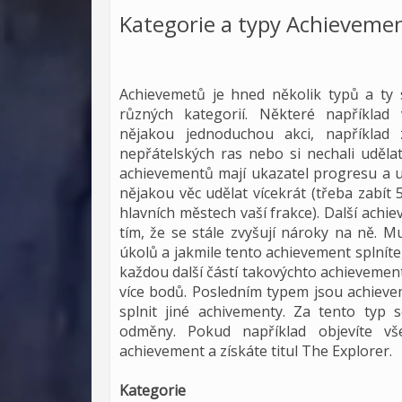
Kategorie a typy Achieveme
Achievemetů je hned několik typů a ty se
různých kategorií. Některé například v
nějakou jednoduchou akci, například z
nepřátelských ras nebo si nechali udělat
achievementů mají ukazatel progresu a 
nějakou věc udělat vícekrát (třeba zabít
hlavních městech vaší frakce). Další achi
tím, že se stále zvyšují nároky na ně. M
úkolů a jakmile tento achievement splníte,
každou další částí takovýchto achieveme
více bodů. Posledním typem jsou achieve
splnit jiné achivementy. Za tento typ 
odměny. Pokud například objevíte vš
achievement
a získáte titul The Explorer.
Kategorie