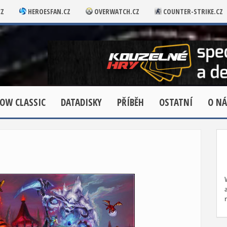
CZ
HEROESFAN.CZ
OVERWATCH.CZ
COUNTER-STRIKE.CZ
OW CLASSIC
DATADISKY
PŘÍBĚH
OSTATNÍ
O NÁ