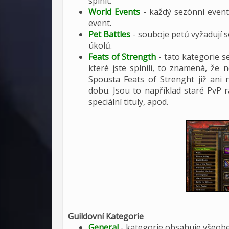
splnit.
World Events
- každý sezónní event 
event.
Pet Battles
- souboje petů vyžadují 
úkolů.
Feats of Strength
- tato kategorie se
které jste splnili, to znamená, že 
Spousta Feats of Strenght již ani 
dobu. Jsou to například staré PvP ra
speciální tituly, apod.
Guildovní Kategorie
General
- kategorie obsahuje všeob