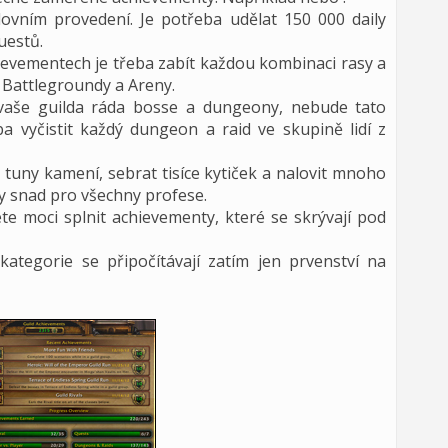
dovním provedení. Je potřeba udělat 150 000 daily
uestů.
ievementech je třeba zabít každou kombinaci rasy a
a Battlegroundy a Areny.
aše guilda ráda bosse a dungeony, nebude tato
a vyčistit každý dungeon a raid ve skupině lidí z
tuny kamení, sebrat tisíce kytiček a nalovit mnoho
ty snad pro všechny profese.
dete moci splnit achievementy, které se skrývají pod
ategorie se připočítávají zatím jen prvenství na