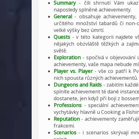
Summary
- čili shrnutí Vám ukaz
naposledy splněné achievementy.
General
- obsahuje achievementy, k
určitého množství tabardů či non-c
velké výšky bez úmrtí.
Quests
- v této kategorii najdete v
nějakých obzvláště těžkých a zají
světě.
Exploration
- spočívá v objevování ú
achievementy, vaše mapa nebude mít
Player vs. Player
- vše co patří k P
nich spousta různých achievementů. 
Dungeons and Raids
- zabitím každ
splníte achievement té dané instance
dostanete, jen když při boji z bosse
Professions
- speciální achievement
vychytávky hlavně u Cooking a Fishin
Reputation
- achievementy zaměřujíc
frakcemi.
Scenarios
- i scenarios skrývají m