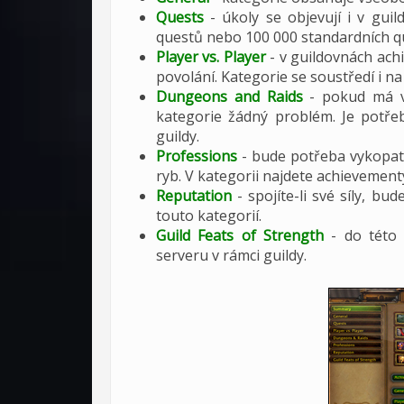
Quests
- úkoly se objevují i v guil
questů nebo 100 000 standardních q
Player vs. Player
- v guildovnách ach
povolání. Kategorie se soustředí i n
Dungeons and Raids
- pokud má v
kategorie žádný problém. Je potřeb
guildy.
Professions
- bude potřeba vykopat 
ryb. V kategorii najdete achievemen
Reputation
- spojíte-li své síly, bu
touto kategorií.
Guild Feats of Strength
- do této k
serveru v rámci guildy.