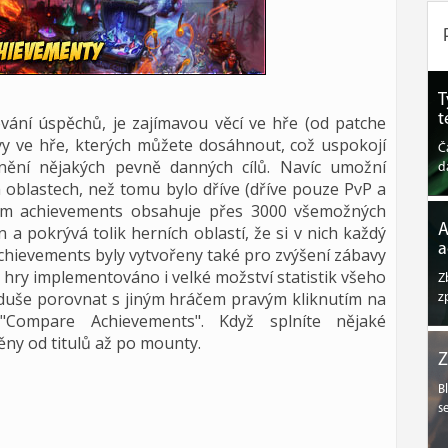
T
t
vání úspěchů, je zajímavou věcí ve hře (od patche
zvy ve hře, kterých můžete dosáhnout, což uspokojí
Č
lnění nějakých pevně danných cílů. Navíc umožní
d
ch oblastech, než tomu bylo dříve (dříve pouze PvP a
stém achievements obsahuje přes 3000 všemožných
A
a pokrývá tolik herních oblastí, že si v nich každý
a
 achievements byly vytvořeny také pro zvýšení zábavy
 hry implementováno i velké možství statistik všeho
Z
duše porovnat s jiným hráčem pravým kliknutím na
z
Compare Achievements". Když splníte nějaké
ny od titulů až po mounty.
Z
B
s