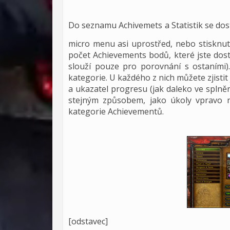
Do seznamu Achivemets a Statistik se do
micro menu asi uprostřed, nebo stisknut
počet Achievements bodů, které jste dost
slouží pouze pro porovnání s ostaními)
kategorie. U každého z nich můžete zjisti
a ukazatel progresu (jak daleko ve splně
stejným způsobem, jako úkoly vpravo n
kategorie Achievementů.
[odstavec]