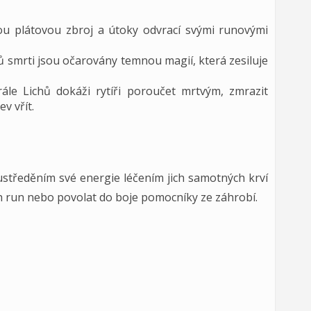
ou plátovou zbroj a útoky odvrací svými runovými
ů smrti jsou očarovány temnou magií, která zesiluje
rále Lichů dokáži rytíři poroučet mrtvým, zmrazit
v vřít.
oustředěním své energie léčením jich samotných krví
ých run nebo povolat do boje pomocníky ze záhrobí.