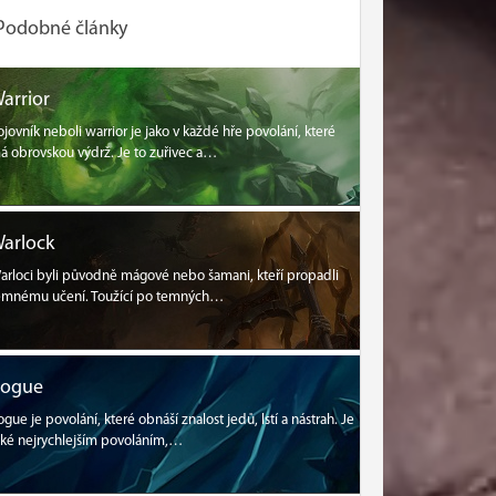
Podobné články
arrior
ojovník neboli warrior je jako v každé hře povolání, které
á obrovskou výdrž. Je to zuřivec a…
arlock
arloci byli původně mágové nebo šamani, kteří propadli
emnému učení. Toužící po temných…
Rogue
ogue je povolání, které obnáší znalost jedů, lstí a nástrah. Je
aké nejrychlejším povoláním,…