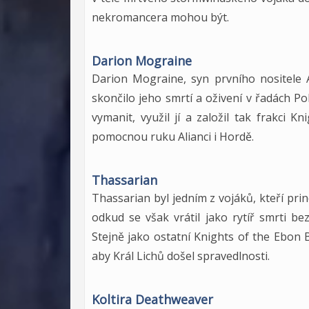
nekromancera mohou být.
Darion Mograine
Darion Mograine, syn prvního nositele 
skončilo jeho smrtí a oživení v řadách Po
vymanit, využil jí a založil tak frakci 
pomocnou ruku Alianci i Hordě.
Thassarian
Thassarian byl jedním z vojáků, kteří pr
odkud se však vrátil jako rytíř smrti be
Stejně jako ostatní Knights of the Ebon B
aby Král Lichů došel spravedlnosti.
Koltira Deathweaver