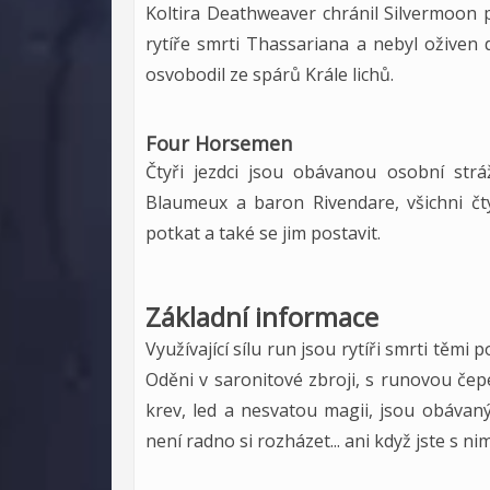
Koltira Deathweaver chránil Silvermoo
rytíře smrti Thassariana a nebyl oživen 
osvobodil ze spárů Krále lichů.
Four Horsemen
Čtyři jezdci jsou obávanou osobní stráž
Blaumeux a baron Rivendare, všichni čtyř
potkat a také se jim postavit.
Základní informace
Využívající sílu run jsou rytíři smrti těmi 
Oděni v saronitové zbroji, s runovou čep
krev, led a nesvatou magii, jsou obávaný
není radno si rozházet... ani když jste s nim