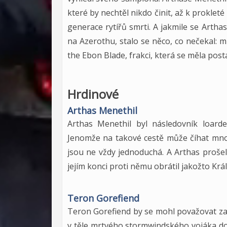
které by nechtěl nikdo činit, až k proklet
generace rytířů smrti. A jakmile se Artha
na Azerothu, stalo se něco, co nečekal: mno
the Ebon Blade, frakci, která se měla post
Hrdinové
Arthas Menethil
Arthas Menethil byl následovník loarde
Jenomže na takové cestě může číhat mnoh
jsou ne vždy jednoduchá. A Arthas prošel 
jejím konci proti němu obrátil jakožto Král
Teron Gorefiend
Teron Gorefiend by se mohl považovat za p
v těle mrtvého stormwindského vojáka dok