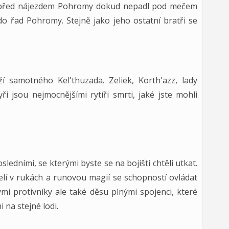
n před nájezdem Pohromy dokud nepadl pod mečem
do řad Pohromy. Stejně jako jeho ostatní bratři se
í samotného Kel'thuzada. Zeliek, Korth'azz, lady
i jsou nejmocnějšími rytíři smrti, jaké jste mohli
posledními, se kterými byste se na bojišti chtěli utkat.
elí v rukách a runovou magií se schopností ovládat
mi protivníky ale také děsu plnými spojenci, které
i na stejné lodi.