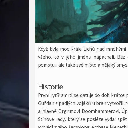
Když byla moc Krále Lichů nad mnohými rytí
všeho, co v jeho jménu napáchali. Bez 
pomstu... ale také své místo a nějaký smysl
Historie
První rytíř smrti se datuje do dob krátce
Gul'dan z padlých vojáků u bran vytvořil n
a hlavně Orgrimovi Doomhammerovi. Úpln
Stínové rady, který se posléze vydal zpět 
vyhlédl svého šampióna: Arthase Menethi