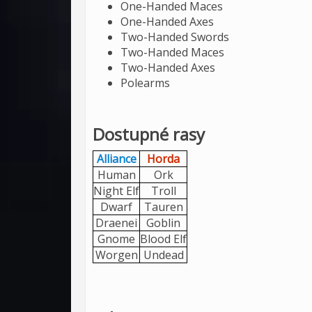
One-Handed Maces
One-Handed Axes
Two-Handed Swords
Two-Handed Maces
Two-Handed Axes
Polearms
Dostupné rasy
Alliance
Horda
Human
Ork
Night Elf
Troll
Dwarf
Tauren
Draenei
Goblin
Gnome
Blood Elf
Worgen
Undead