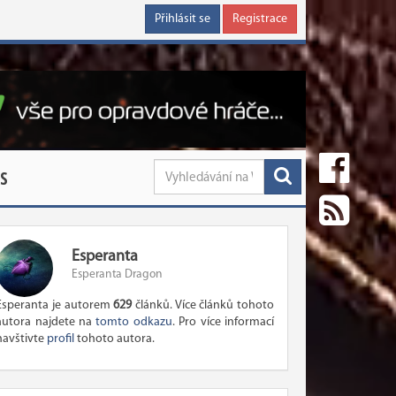
Přihlásit se
Registrace
S
Esperanta
Esperanta Dragon
Esperanta je autorem
629
článků. Více článků tohoto
autora najdete na
tomto odkazu
. Pro více informací
navštivte
profil
tohoto autora.