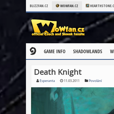
BLIZZFAN.CZ
WOWFAN.CZ
HEARTHSTONE.
GAME INFO
SHADOWLANDS
W
Death Knight
Esperanta
11.03.2011
Povolání