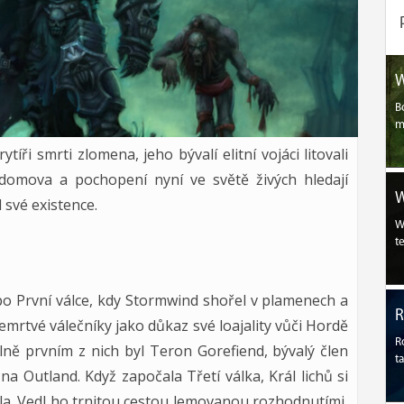
W
B
m
ři smrti zlomena, jeho bývalí elitní vojáci litovali
domova a pochopení nyní ve světě živých hledají
W
 své existence.
W
t
 po První válce, kdy Stormwind shořel v plamenech a
emrtvé válečníky jako důkaz své loajality vůči Hordě
R
ě prvním z nich byl Teron Gorefiend, bývalý člen
t
na Outland. Když započala Třetí válka, Král lichů si
la. Vedl ho trnitou cestou lemovanou rozhodnutími,