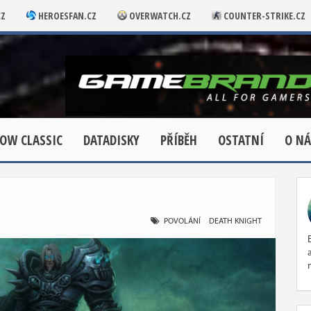
CZ
HEROESFAN.CZ
OVERWATCH.CZ
COUNTER-STRIKE.CZ
OW CLASSIC
DATADISKY
PŘÍBĚH
OSTATNÍ
O NÁ
POVOLÁNÍ
DEATH KNIGHT