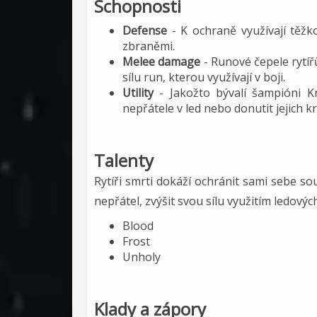
Schopnosti
Defense
- K ochraně využívají těžk
zbraněmi.
Melee damage
- Runové čepele rytíř
sílu run, kterou využívají v boji.
Utility
- Jakožto bývalí šampióni K
nepřátele v led nebo donutit jejich kre
Talenty
Rytíři smrti dokáží ochránit sami sebe s
nepřátel, zvýšit svou sílu využitím ledov
Blood
Frost
Unholy
Klady a zápory