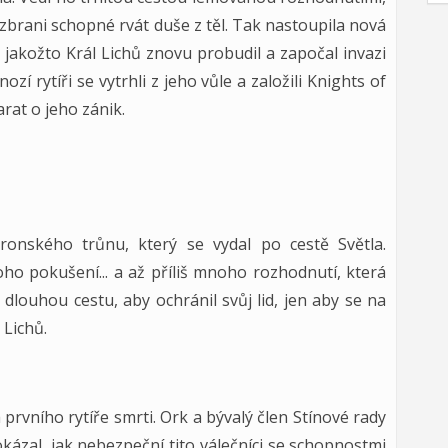
é zbrani schopné rvát duše z těl. Tak nastoupila nová
s jakožto Král Lichů znovu probudil a započal invazi
zí rytíři se vytrhli z jeho vůle a založili Knights of
arat o jeho zánik.
ronského trůnu, který se vydal po cestě Světla.
o pokušení... a až příliš mnoho rozhodnutí, která
dlouhou cestu, aby ochránil svůj lid, jen aby se na
 Lichů.
rvního rytíře smrti. Ork a bývalý člen Stínové rady
ázal, jak nebezpeční tito válečníci se schopnostmi