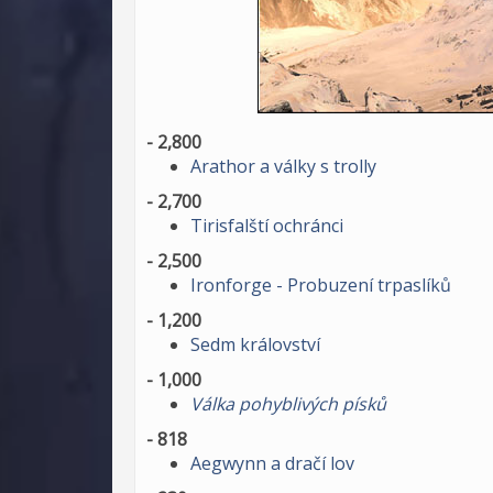
- 2,800
Arathor a války s trolly
- 2,700
Tirisfalští ochránci
- 2,500
Ironforge - Probuzení trpaslíků
- 1,200
Sedm království
- 1,000
Válka pohyblivých písků
- 818
Aegwynn a dračí lov