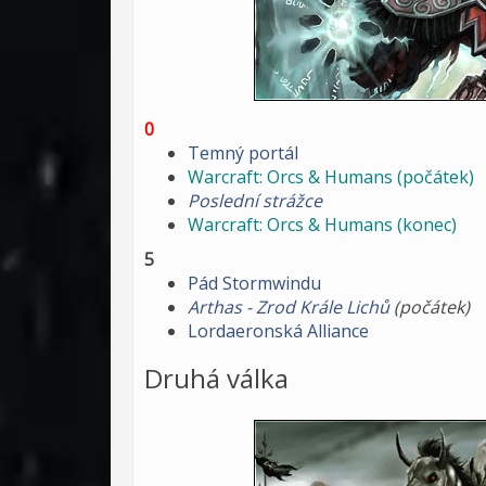
0
Temný portál
Warcraft: Orcs & Humans (počátek)
Poslední strážce
Warcraft: Orcs & Humans (konec)
5
Pád Stormwindu
Arthas - Zrod Krále Lichů
(počátek)
Lordaeronská Alliance
Druhá válka