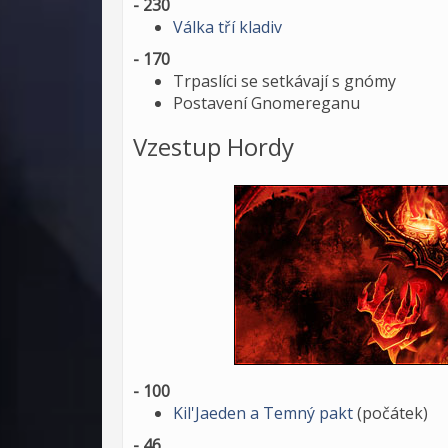
- 230
Válka tří kladiv
- 170
Trpaslíci se setkávají s gnómy
Postavení Gnomereganu
Vzestup Hordy
- 100
Kil'Jaeden a Temný pakt
(počátek)
- 46