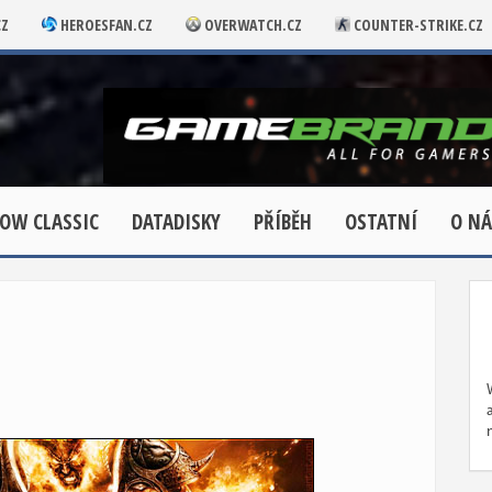
CZ
HEROESFAN.CZ
OVERWATCH.CZ
COUNTER-STRIKE.CZ
OW CLASSIC
DATADISKY
PŘÍBĚH
OSTATNÍ
O NÁ