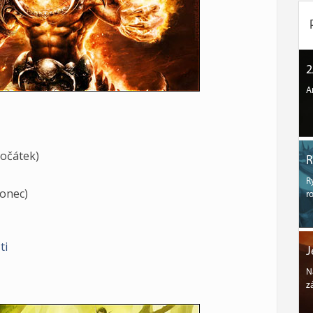
2
A
očátek)
R
R
onec)
r
ti
J
N
z