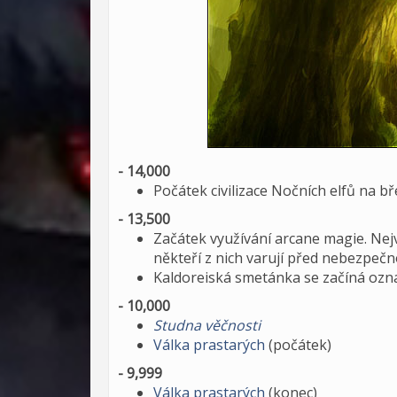
- 14,000
Počátek civilizace Nočních elfů na b
- 13,500
Začátek využívání arcane magie. Nejv
někteří z nich varují před nebezpečn
Kaldoreiská smetánka se začíná ozn
- 10,000
Studna věčnosti
Válka prastarých
(počátek)
- 9,999
Válka prastarých
(konec)