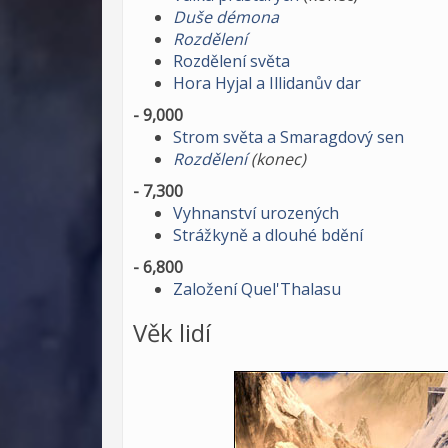
Duše démona
Rozdělení
Rozdělení světa
Hora Hyjal a Illidanův dar
- 9,000
Strom světa a Smaragdový sen
Rozdělení
(konec)
- 7,300
Vyhnanství urozených
Strážkyně a dlouhé bdění
- 6,800
Založení Quel'Thalasu
Věk lidí