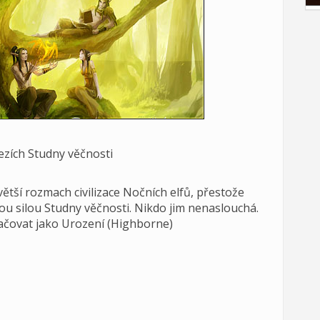
řezích Studny věčnosti
ětší rozmach civilizace Nočních elfů, přestože
ou silou Studny věčnosti. Nikdo jim nenaslouchá.
ačovat jako Urození (Highborne)