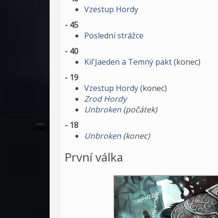
Vzestup Hordy
- 45
Poslední strážce
- 40
Kil'Jaeden a Temný pakt
(konec)
- 19
Vzestup Hordy
(konec)
Zrod Hordy
Unbroken
(počátek)
- 18
Unbroken
(konec)
První válka