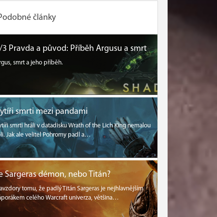
Podobné články
/3 Pravda a původ: Příběh Argusu a smrt
rgus, smrt a jeho příběh.
ytíři smrti mezi pandami
ytíři smrti hráli v datadisku Wrath of the Lich King nemalou
oli. Jak ale velitel Pohromy padl a…
e Sargeras démon, nebo Titán?
avzdory tomu, že padlý Titán Sargeras je nejhlavnějším
áporákem celého Warcraft univerza, většina…