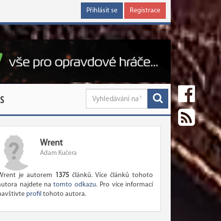
Přihlásit se
Registrace
S
Wrent
Adam Kučera
Wrent je autorem
1375
článků. Více článků tohoto
autora najdete na
tomto odkazu
. Pro více informací
navštivte
profil
tohoto autora.