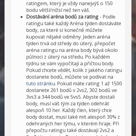
ratingem, který je vždy nanejvýš o 150
bodu větší/nižsí než ten váš.
Dostávání aréna bodů za rating
- Podle
ratingu také každý Aréna týden dostáváte
body, za které si konečně můžete
kupovat nějaké odměny. Jeden aréna
týden trvá od středy do úterý, přepočet
aréna ratingu na aréna body bývá okolo
půlnoci z úterý na středu. Po každém
týdnu se vám vypočítají a přičtou body.
Pokud chcete vědět, kolik z jakého ratingu
dostanete bodů, můžete se podívat na
tuto stránku
. Pokud máte rating 1 až 1500
dostanete 261 bodů v 2vs2, 302 bodů ve
3vs3 a 344 bodů ve 5vs5. Abyste dostali
body, musí váš tým za týden odehrát
alespoň 10 her. Každý člen, který chce
body dostat, musí také mít alespoň 30% z
odehraných her týmu, v kterém hraje. Při
přepočtu ratingu také dostávají 2vs2 a