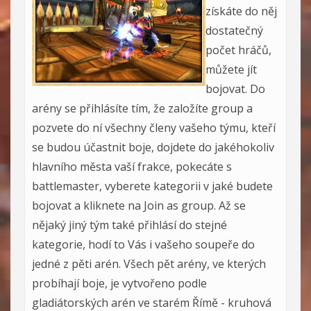
získáte do něj
dostatečný
počet hráčů,
můžete jít
bojovat. Do
arény se přihlásíte tím, že založíte group a
pozvete do ní všechny členy vašeho týmu, kteří
se budou účastnit boje, dojdete do jakéhokoliv
hlavního města vaší frakce, pokecáte s
battlemaster, vyberete kategorii v jaké budete
bojovat a kliknete na Join as group. Až se
nějaký jiný tým také přihlásí do stejné
kategorie, hodí to Vás i vašeho soupeře do
jedné z pěti arén. Všech pět arény, ve kterých
probíhají boje, je vytvořeno podle
gladiátorských arén ve starém Římě - kruhová