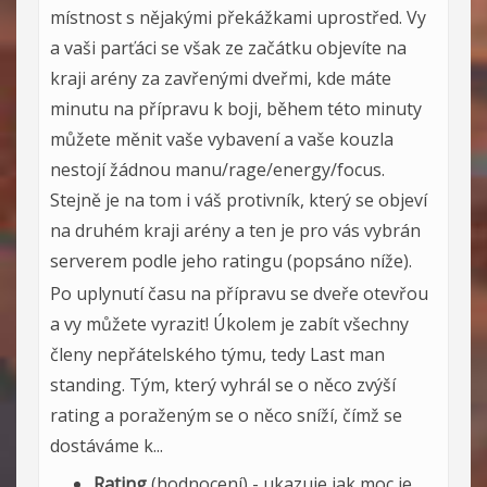
místnost s nějakými překážkami uprostřed. Vy
a vaši parťáci se však ze začátku objevíte na
kraji arény za zavřenými dveřmi, kde máte
minutu na přípravu k boji, během této minuty
můžete měnit vaše vybavení a vaše kouzla
nestojí žádnou manu/rage/energy/focus.
Stejně je na tom i váš protivník, který se objeví
na druhém kraji arény a ten je pro vás vybrán
serverem podle jeho ratingu (popsáno níže).
Po uplynutí času na přípravu se dveře otevřou
a vy můžete vyrazit! Úkolem je zabít všechny
členy nepřátelského týmu, tedy Last man
standing. Tým, který vyhrál se o něco zvýší
rating a poraženým se o něco sníží, čímž se
dostáváme k...
Rating
(hodnocení) - ukazuje jak moc je