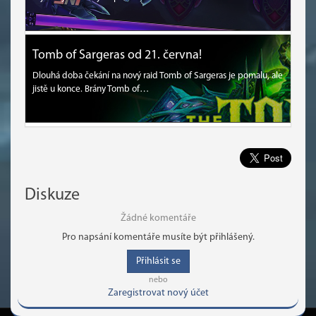
Tomb of Sargeras od 21. června!
Dlouhá doba čekání na nový raid Tomb of Sargeras je pomalu, ale
jistě u konce. Brány Tomb of…
Diskuze
Žádné komentáře
Pro napsání komentáře musíte být přihlášený.
Přihlásit se
nebo
Zaregistrovat nový účet