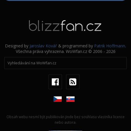
Designed by
Jaroslav Kovář
& programmed by
Patrik Hoffmann
.
Všechna práva vyhrazena. WoWfan.cz © 2006 - 2026
Obsah webu nesmí být publikován jinde bez souhlasu vlastníka licence
nebo autora.