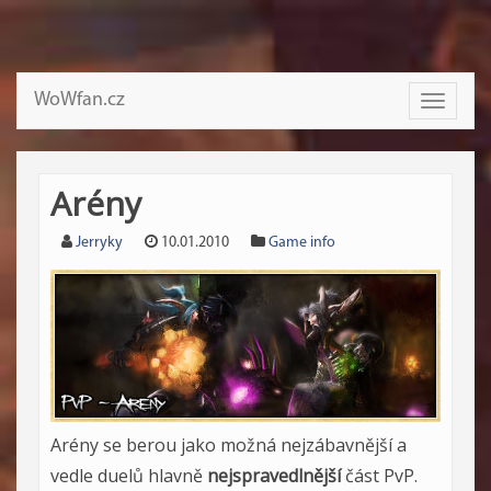
WoWfan.cz
Toggle
navigati
Arény
Jerryky
10.01.2010
Game info
Arény se berou jako možná nejzábavnější a
vedle duelů hlavně
nejspravedlnější
část PvP.