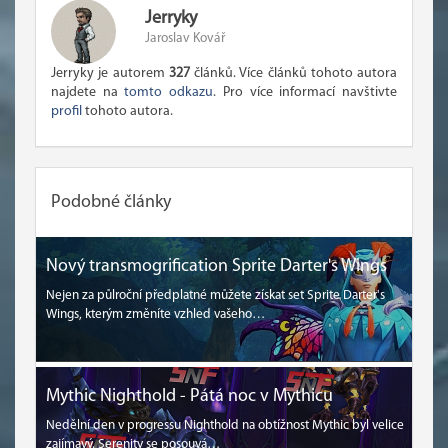
Jerryky
Jaroslav Kovář
Jerryky je autorem
327
článků. Více článků tohoto autora
najdete na
tomto odkazu
. Pro více informací navštivte
profil
tohoto autora.
Podobné články
Nový transmogrification Sprite Darter's Wings
Nejen za půlroční předplatné můžete získat set Sprite Darter's
Wings, kterým změníte vzhled vašeho…
Mythic Nighthold - Pátá noc v Mythicu
Nedělní den v progressu Nighthold na obtížnost Mythic byl velice
zajímavý. Serenity se posouvá…