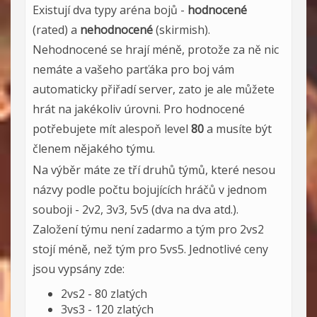
Existují dva typy aréna bojů -
hodnocené
(rated) a
nehodnocené
(skirmish).
Nehodnocené se hrají méně, protože za ně nic
nemáte a vašeho parťáka pro boj vám
automaticky přiřadí server, zato je ale můžete
hrát na jakékoliv úrovni. Pro hodnocené
potřebujete mít alespoň level
80
a musíte být
členem nějakého týmu.
Na výběr máte ze tří druhů týmů, které nesou
názvy podle počtu bojujících hráčů v jednom
souboji - 2v2, 3v3, 5v5 (dva na dva atd.).
Založení týmu není zadarmo a tým pro 2vs2
stojí méně, než tým pro 5vs5. Jednotlivé ceny
jsou vypsány zde:
2vs2 - 80 zlatých
3vs3 - 120 zlatých