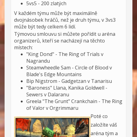
5vs5 - 200 zlatých
V každém týmu může být maximálně
dvojnásobek hráčů, než je druh týmu, v 3vs3
může být tedy celkem 6 lidí.
Týmovou smlouvu si můžete pořídit u aréna
organizerů, kteří se nacházejí na těchto
místech:
"King Dond" - The Ring of Trials v
Nagrandu
Steamwheedle Sam - Circle of Blood v
Blade's Edge Mountains
Bip Nigstrom - Gadgetzan v Tanarisu
"Baroness" Llana, Kanika Goldwell -
Sewers v Dalaranu
Greela "The Grunt" Crankchain - The Ring
of Valor v Orgrimmaru
Poté co
založíte váš
aréna tým a