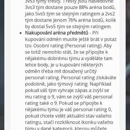
3vs3 týmy tresty. Tresty jsou následovné:
3vs3 tým dostane pouze 88% aréna bodů,
jako 5vs5 tým se stejným ratingem a 2vs2
tým dostane jenom 76% aréna bodů, kolik
by dostal 5vs5 tým se stejným ratingem.
Nakupování aréna předmětů
- Při
kupování odměn musíte ještě brát v potaz
tzv. Osobní rating (Personal rating). Aby
se totiž nemohlo stát, že se připojíte k
nějakému dobrému týmu a vyděláte tam
lehce body, je u kupování některých
odměn třeba mít dosažený určitý
personal rating. Personal rating získáváte
podobně, jako týmový rating. Například
pokud váš tým vyhraje zápas a zvýší se
mu rating o 9, vám se zvýší váš personal
rating také o 9. Pokud se připojíte k
nějakému týmu je váš personal rating 0,
pokud chcete vidět aktuální stav vašeho
ratingu, stačí rozkliknout ikonku vašeho
týmu v dané kategorii, kterou můžete