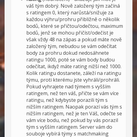
váš tým dobrý. Nově založený tým začíná
s ratingem 0, který narůstá/snižuje za
každou výhru/prohru přibližně o několik
bodů, které se přičtou/odečtou, maximum
bodů, jenž se mohou přičíst/odečíst je
však vždy 48 na zápas a pokud máte nově
založený tým, nebudou se vám odečítat
body za prohru dokud nedosáhnete
ratingu 1000, poté se vám body budou
odečítat, ikdyž máte rating nižší než 1000.
Kolik ratingu dostanete, záleží na ratingu
týmu, proti kterému jste vyhráli/prohráli.
Pokud vyhrajete nad týmem s vyšším
ratingem, než ten váš, přičte se vám více
ratingu, než kdybyste porazili tým s
nižším ratingem. Naopak porazí vás tým s
nižším ratingem, než je ten Váš, odečte se
vám více bodu, než pokud by vás porazil
tým s vyšším ratingem. Server vám do
souboje vybírá týmy s matchmaking