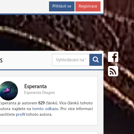
Přihlásit se
Registrace
S
Esperanta
Esperanta Dragon
Esperanta je autorem
629
článků. Více článků tohoto
autora najdete na
tomto odkazu
. Pro více informací
navštivte
profil
tohoto autora.