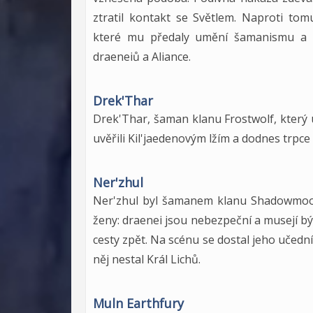
ztratil kontakt se Světlem. Naproti to
které mu předaly umění šamanismu a 
draeneiů a Aliance.
Drek'Thar
Drek'Thar, šaman klanu Frostwolf, který už
uvěřili Kil'jaedenovým lžím a dodnes trpce 
Ner'zhul
Ner'zhul byl šamanem klanu Shadowmoon,
ženy: draenei jsou nebezpeční a musejí být 
cesty zpět. Na scénu se dostal jeho učedn
něj nestal Král Lichů.
Muln Earthfury