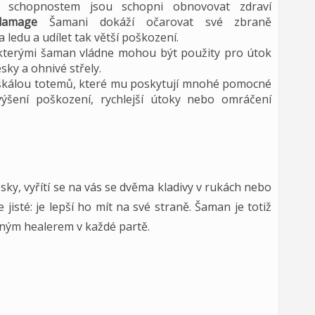
schopnostem jsou schopni obnovovat zdraví
 damage
Šamani dokáží očarovat své zbraně
 ledu a udílet tak větší poškození.
, kterými šaman vládne mohou být použity pro útok
sky a ohnivé střely.
škálou totemů, které mu poskytují mnohé pomocné
výšení poškození, rychlejší útoky nebo omráčení
sky, vyřítí se na vás se dvěma kladivy v rukách nebo
 jisté: je lepší ho mít na své straně. Šaman je totiž
nným healerem v každé partě.