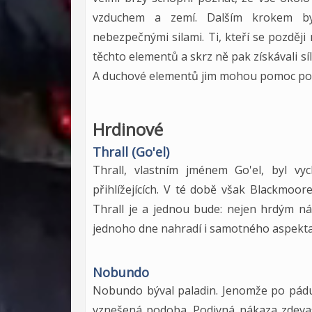
vzduchem a zemí. Dalším krokem by
nebezpečnými silami. Ti, kteří se pozděj
těchto elementů a skrz ně pak získávali síl
A duchové elementů jim mohou pomoc podl
Hrdinové
Thrall (Go'el)
Thrall, vlastním jménem Go'el, byl vy
přihlížejících. V té době však Blackmoor
Thrall je a jednou bude: nejen hrdým 
jednoho dne nahradí i samotného aspekt
Nobundo
Nobundo býval paladin. Jenomže po pádu 
vznešená podoba. Podivná nákaza zdevast