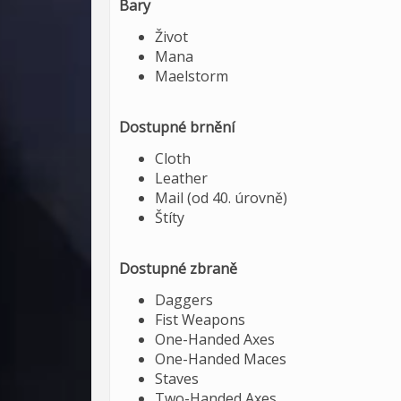
Bary
Život
Mana
Maelstorm
Dostupné brnění
Cloth
Leather
Mail (od 40. úrovně)
Štíty
Dostupné zbraně
Daggers
Fist Weapons
One-Handed Axes
One-Handed Maces
Staves
Two-Handed Axes