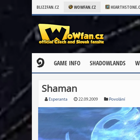
BLIZZFAN.CZ
WOWFAN.CZ
HEARTHSTONE.
GAME INFO
SHADOWLANDS
W
Shaman
Esperanta
22.09.2009
Povolání