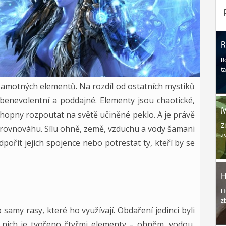
R
t
 samotných elementů. Na rozdíl od ostatních mystiků
 benevolentní a poddajné. Elementy jsou chaotické,
chopny rozpoutat na světě učiněné peklo. A je právě
Z
 rovnováhu. Sílu ohně, země, vzduchu a vody šamani
z
pořit jejich spojence nebo potrestat ty, kteří by se
H
H
z
amy rasy, které ho využívají. Obdaření jedinci byli
 nich je tvořeno čtyřmi elementy – ohněm, vodou,