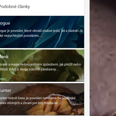
Podobné články
Rogue
ogue je povolání, které obnáší znalost jedů, lstí a nástrah. Je
aké nejrychlejším povoláním,…
Monk
braně a magie nejsou jediným způsobem, jak přežít nebo
vítězit. Když si mogu zotročili pandareny…
unter
unter neboli lovec je povolání zaměřené na používání
braní střelných a zbraní pro boj zblízka ve…