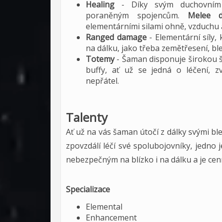
Healing
- Díky svým duchovním 
poraněným spojencům.
Melee
elementárními silami ohně, vzduchu a
Ranged damage
- Elementární síly
na dálku, jako třeba zemětřesení, ble
Totemy
- Šaman disponuje širokou 
buffy, ať už se jedná o léčení, z
nepřátel.
Talenty
Ať už na vás šaman útočí z dálky svými ble
zpovzdálí léčí své spolubojovníky, jedno je
nebezpečným na blízko i na dálku a je ce
Specializace
Elemental
Enhancement