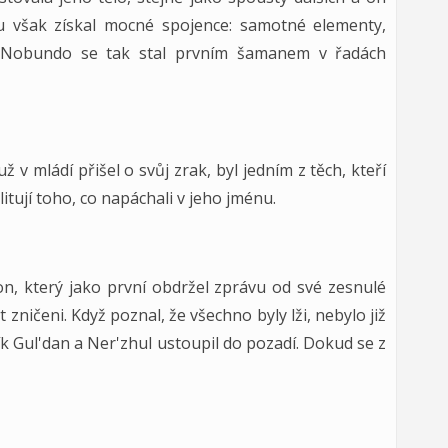
mu však získal mocné spojence: samotné elementy,
Nobundo se tak stal prvním šamanem v řadách
 v mládí přišel o svůj zrak, byl jedním z těch, kteří
litují toho, co napáchali v jeho jménu.
 který jako první obdržel zprávu od své zesnulé
zničeni. Když poznal, že všechno byly lži, nebylo již
ík Gul'dan a Ner'zhul ustoupil do pozadí. Dokud se z