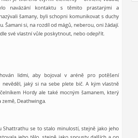
lo navázání kontaktu s těmito prastarými a
i nazývali šamany, byli schopni komunikovat s duchy
u. Šamani si, na rozdíl od mágů, neberou, oni žádají.
e své vlastní vůle poskytnout, nebo odepřít.
chován lidmi, aby bojoval v aréně pro potěšení
e nevěděl, jaký si na sebe plete bič. A kým vlastně
náčelníkem Hordy ale také mocným šamanem, který
a země, Deathwinga.
Shattrathu se to stalo minulostí, stejně jako jeho
ovala jeho tělo, stejně jako spousty dalších a on