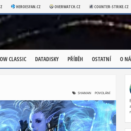
CZ
HEROESFAN.CZ
OVERWATCH.CZ
COUNTER-STRIKE.CZ
OW CLASSIC
DATADISKY
PŘÍBĚH
OSTATNÍ
O NÁ
SHAMAN
POVOLÁNÍ