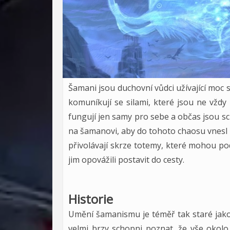
Šamani jsou duchovní vůdci užívající moc
komuníkují se silami, které jsou ne vždy
fungují jen samy pro sebe a občas jsou s
na šamanovi, aby do tohoto chaosu vnesl
přivolávají skrze totemy, které mohou pod
jim opovážili postavit do cesty.
Historie
Umění šamanismu je téměř tak staré jako s
velmi brzy schopni poznat, že vše okolo