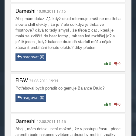
Dameshi
10.09.2011 17:15
Ahoj mám dotaz
když druid reformuje zruší se mu třeba
slow a chill efekty , že jo ? ale co když je třeba ve
frostnove? dává to tedy smysl , že třeba z cat , která je
malá se zvěčíš do bear formy , tak ten led rozbišej jo? a
ještě jeden , když balance druid dá starfall můžu nějak
zábránit probíhání tohoto efektu? díky předem
reagovat (0)
0
0
FIFAV
24.08.2011 19:34
Potřeboval bych poradit co gemuje Balance Druid?
reagovat (0)
0
0
Dameshi
12.08.2011 11:16
Ahoj , mám dotaz - není možné , že v postupu času , přece
azeroth bude nakonec vyléčen a druidi by mohli jí zpátky