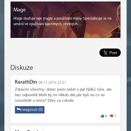
Mage
Mage studuje taje magie a používání many. Specializuje se na
umění ve využívání tajemných, ohnivých…
Diskuze
KarathDin
08.11.2016 22:21
Zdravím všechny, dotaz jsem našel o pár řádků níže, ale
bez odpovědi.Mohl by mi někdo dát pár tipů na co se
soustředit u resta? Díky za cokoliv
reagovat (0)
0
1