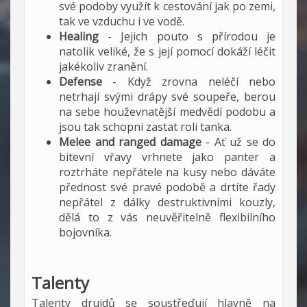
své podoby využít k cestování jak po zemi,
tak ve vzduchu i ve vodě.
Healing
- Jejich pouto s přírodou je
natolik veliké, že s její pomocí dokáží léčit
jakékoliv zranění.
Defense
- Když zrovna neléčí nebo
netrhají svými drápy své soupeře, berou
na sebe houževnatější medvědí podobu a
jsou tak schopni zastat roli tanka.
Melee and ranged damage
- Ať už se do
bitevní vřavy vrhnete jako panter a
roztrháte nepřátele na kusy nebo dáváte
přednost své pravé podobě a drtíte řady
nepřátel z dálky destruktivními kouzly,
dělá to z vás neuvěřitelně flexibilního
bojovníka.
Talenty
Talenty druidů se soustřeďují hlavně na