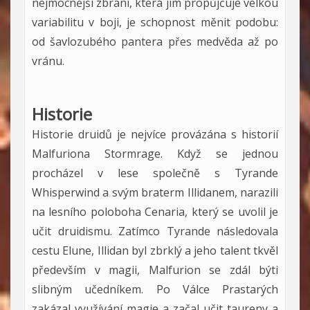
nejmocnější zbraní, která jim propůjčuje velkou
variabilitu v boji, je schopnost měnit podobu:
od šavlozubého pantera přes medvěda až po
vránu.
Historie
Historie druidů je nejvíce provázána s historií
Malfuriona Stormrage. Když se jednou
procházel v lese společně s Tyrande
Whisperwind a svým braterm Illidanem, narazili
na lesního poloboha Cenaria, který se uvolil je
učit druidismu. Zatímco Tyrande následovala
cestu Elune, Illidan byl zbrklý a jeho talent tkvěl
především v magii, Malfurion se zdál býti
slibným učedníkem. Po Válce Prastarých
zakázal využívání magie a začal učit taureny a