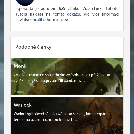
Esperanta je autorem
629
článků. Více článků tohoto
autora najdete na
tomto odkazu
. Pro více informací
navštivte
profil
tohoto autora.
Podobné články
Monk
Zbraně a magie nejsou jediným způsobem, jak přežít nebo
zvítězit. Když si mogu zotročili pandareny…
Warlock
Warloci byli původně mágové nebo šamani, kteří propadli
temnému učení. Toužící po temných…