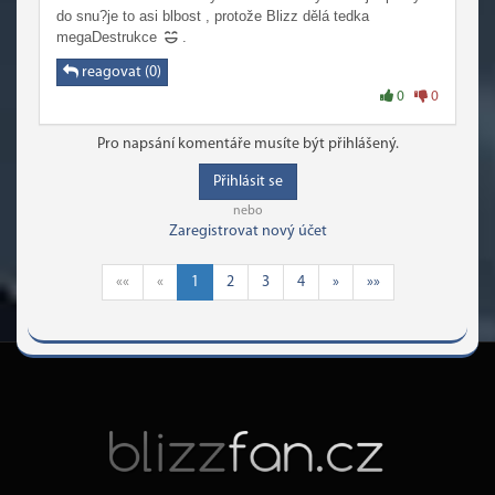
do snu?je to asi blbost , protože Blizz dělá tedka
megaDestrukce
.
reagovat (0)
0
0
Pro napsání komentáře musíte být přihlášený.
Přihlásit se
nebo
Zaregistrovat nový účet
««
«
1
2
3
4
»
»»