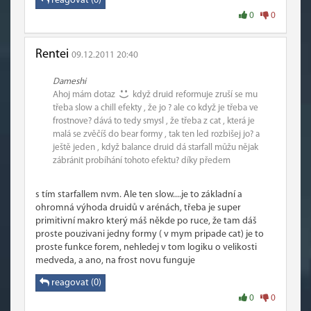
reagovat (0)
0
0
Rentei
09.12.2011 20:40
Dameshi
Ahoj mám dotaz
když druid reformuje zruší se mu
třeba slow a chill efekty , že jo ? ale co když je třeba ve
frostnove? dává to tedy smysl , že třeba z cat , která je
malá se zvěčíš do bear formy , tak ten led rozbišej jo? a
ještě jeden , když balance druid dá starfall můžu nějak
zábránit probíhání tohoto efektu? díky předem
s tím starfallem nvm. Ale ten slow....je to základní a
ohromná výhoda druidů v arénách, třeba je super
primitivní makro který máš někde po ruce, že tam dáš
proste pouzivani jedny formy ( v mym pripade cat) je to
proste funkce forem, nehledej v tom logiku o velikosti
medveda, a ano, na frost novu funguje
reagovat (0)
0
0