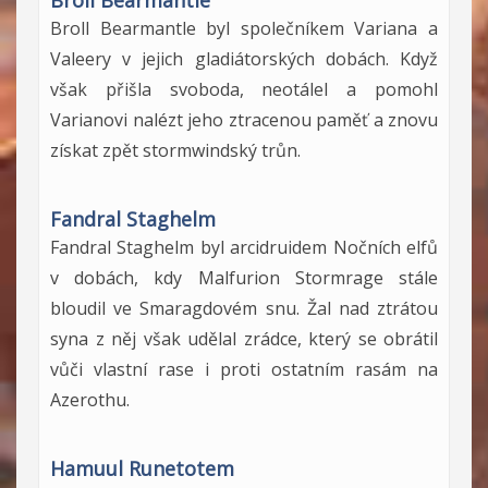
Broll Bearmantle
Broll Bearmantle byl společníkem Variana a
Valeery v jejich gladiátorských dobách. Když
však přišla svoboda, neotálel a pomohl
Varianovi nalézt jeho ztracenou paměť a znovu
získat zpět stormwindský trůn.
Fandral Staghelm
Fandral Staghelm byl arcidruidem Nočních elfů
v dobách, kdy Malfurion Stormrage stále
bloudil ve Smaragdovém snu. Žal nad ztrátou
syna z něj však udělal zrádce, který se obrátil
vůči vlastní rase i proti ostatním rasám na
Azerothu.
Hamuul Runetotem