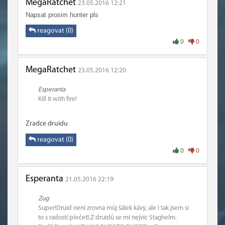
MegaRatchet
23.05.2016 12:21
Napsat prosim hunter pls
reagovat (0)
0
0
MegaRatchet
23.05.2016 12:20
Esperanta
Kill it with fire!
Zradce druidu
reagovat (0)
0
0
Esperanta
21.05.2016 22:19
Zug
Super!Druid není zrovna můj šálek kávy, ale i tak jsem si
to s radostí přečetl.Z druidů se mi nejvíc Staghelm.