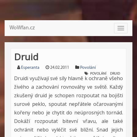
WoWfan.cz
Toggle
navigati
Druid
Esperanta
24.02.2011
Povolání
POVOLÁNÍ
DRUID
Druidi využívají své síly hlavně k ochraně všeho
živého a zachování rovnováhy ve světě. Každý
zkušený druid je schopen rozpoutat na bojišti
surové peklo, spoutat nepřátele očarovanými
kořeny nebo je chytit do neúprosných tornád.
Dokáží rozpoutat bitevní vřavu, ale také
ochránit nebo vyléčit své bližní. Snad jejich