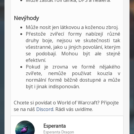
Může zastat roli tanka, DPS a healera.
Nevýhody
Může nosit jen látkovou a koženou zbroj.
Přestože zvířecí formy nabízejí různé
druhy boje, nejsou ve skutečnosti tak
všestranné, jako u jiných povolání, kterým
se podobají. Mohou být ale stejně
efektivní.
Pokud je zrovna ve formě nějakého
zvířete, nemůže používat kouzla v
normální formě běžně dostupné a může
být i jinak indisponován.
Chcete si povídat o World of Warcraft? Připojte
se na náš
Discord
. Rádi vás uvidíme.
Esperanta
Esperanta Dragon