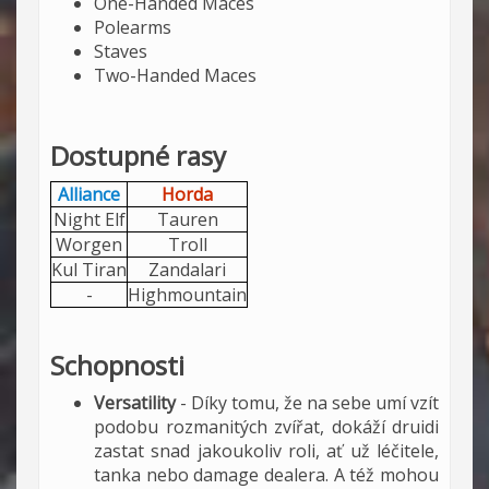
One-Handed Maces
Polearms
Staves
Two-Handed Maces
Dostupné rasy
Alliance
Horda
Night Elf
Tauren
Worgen
Troll
Kul Tiran
Zandalari
-
Highmountain
Schopnosti
Versatility
- Díky tomu, že na sebe umí vzít
podobu rozmanitých zvířat, dokáží druidi
zastat snad jakoukoliv roli, ať už léčitele,
tanka nebo damage dealera. A též mohou