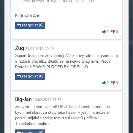
Proč? Protože HE WAS PURGED BY FIRE!. :-D
Kill it with
fire
!
reagovat (0)
0
0
Zug
21.05.2016 20:46
Super!Druid není zrovna můj šálek kávy, ale i tak jsem si to
s radostí přečetl.Z druidů se mi nejvíc Staghelm. Proč?
Protože HE WAS PURGED BY FIRE!. :-D
reagovat (0)
0
0
Big-Jan
13.02.2012 13:37
zdravím ...jsem night elf DRUID a jedu resto strom ...co
bych měl sbirat za staty jako healer + jestli mi můžete
poradit nějáké vhodné rozvržení talentů ( official
Thunderhorn realm )