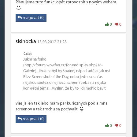
Plánujeme tuto funkci opět zprovoznit s novým webem.
reagovat (0)
0
0
sisinocka
13.03.2012 21:28
Coxx
Jukni na forko
(http://forum.wowfan.cz/forumdisplay.php?16-
Galerie). Jinak nebyl by špatnej nápad udělat jak má
Blizz Screenshot of the Day, nebo jednou za čas
nějakou soutěž o nejhezčí screen (třeba na nějaká
konkrétní téma). Myslim, že by to lidi mohlo bavit
vies ja len tak lebo mam par kurioznych podla mna
screenov a tak trochu sa pochvalit
reagovat (0)
0
0