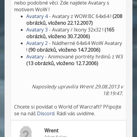
nebo podobné věci. Zde najdete Avatary s
motivem WoW !
Avatary 4
- Avatary z WOW:BC 64x64 !
(208
obrázků, vloženo 22.12.2007)
Avatary 3
- Avatary / Ikony 32x32 !
(165
obrázků, vloženo 30.7.2006)
Avatary 2
- Nádherné 64x64 WoW Avatary
!
(90 obrázků, vloženo 14.7.2006)
Avatary
- Animované portréty hrdinů z W3
(13 obrázků, vloženo 12.7.2006)
Naposledy upravil/a Wrent 29.08.2013 v
18:19:47.
Chcete si povídat o World of Warcraft? Připojte
se na náš
Discord
. Rádi vás uvidíme.
Wrent