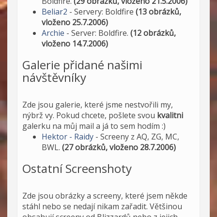
Boldfire.
(29 obrázků, vloženo 21.5.2006)
Beliar2
- Servery: Boldfire
(13 obrázků,
vloženo 25.7.2006)
Archie
- Server: Boldfire.
(12 obrázků,
vloženo 14.7.2006)
Galerie přidané našimi
návštěvníky
Zde jsou galerie, které jsme nestvořili my,
nýbrž vy. Pokud chcete, pošlete svou
kvalitni
galerku na můj mail a já to sem hodím :)
Hektor - Raidy
- Screeny z AQ, ZG, MC,
BWL.
(27 obrázků, vloženo 28.7.2006)
Ostatní Screenshoty
Zde jsou obrázky a screeny, které jsem někde
stáhl nebo se nedají nikam zařadit. Většinou