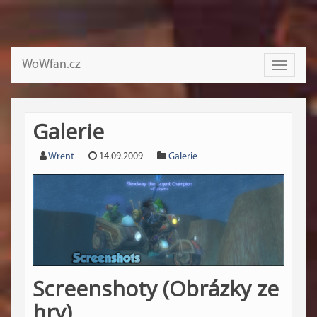
WoWfan.cz
Toggle
navigati
Galerie
Wrent
14.09.2009
Galerie
Screenshoty (Obrázky ze
hry)