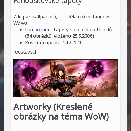
Fanouškovské tapety
Zde pár wallpaperů, co udělali různí fandové
WoWa.
Fan pozadí
- Tapety na plochu od fandů
(34 obrázků, vloženo 25.5.2006)
Poslední update: 14.2.2010
[odstavec]
Artworky (Kreslené
obrázky na téma WoW)