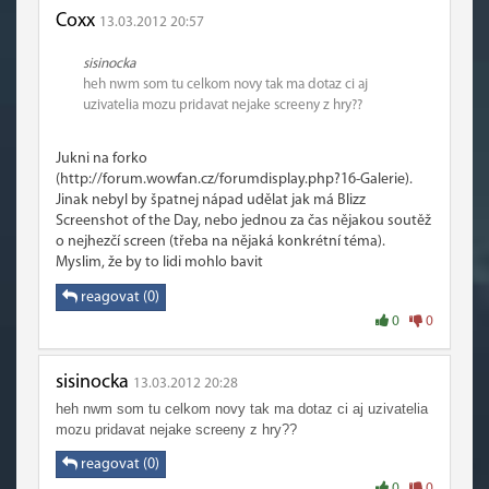
Coxx
13.03.2012 20:57
sisinocka
heh nwm som tu celkom novy tak ma dotaz ci aj
uzivatelia mozu pridavat nejake screeny z hry??
Jukni na forko
(http://forum.wowfan.cz/forumdisplay.php?16-Galerie).
Jinak nebyl by špatnej nápad udělat jak má Blizz
Screenshot of the Day, nebo jednou za čas nějakou soutěž
o nejhezčí screen (třeba na nějaká konkrétní téma).
Myslim, že by to lidi mohlo bavit
reagovat (0)
0
0
sisinocka
13.03.2012 20:28
heh nwm som tu celkom novy tak ma dotaz ci aj uzivatelia
mozu pridavat nejake screeny z hry??
reagovat (0)
0
0