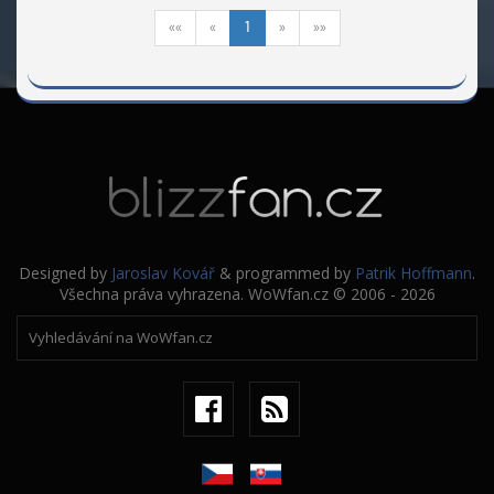
««
«
1
»
»»
Designed by
Jaroslav Kovář
& programmed by
Patrik Hoffmann
.
Všechna práva vyhrazena. WoWfan.cz © 2006 - 2026