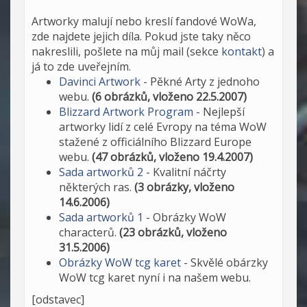
Artworky malují nebo kreslí fandové WoWa,
zde najdete jejich díla. Pokud jste taky něco
nakreslili, pošlete na můj mail (sekce
kontakt
) a
já to zde uveřejním.
Davinci Artwork
- Pěkné Arty z jednoho
webu.
(6 obrázků, vloženo 22.5.2007)
Blizzard Artwork Program
- Nejlepší
artworky lidí z celé Evropy na téma WoW
stažené z officiálního Blizzard Europe
webu.
(47 obrázků, vloženo 19.4.2007)
Sada artworků 2
- Kvalitní náčrty
některých ras.
(3 obrázky, vloženo
14.6.2006)
Sada artworků 1
- Obrázky WoW
characterů.
(23 obrázků, vloženo
31.5.2006)
Obrázky WoW tcg karet
- Skvělé obárzky
WoW tcg karet nyní i na našem webu.
[odstavec]