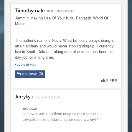
Timothyroafe
30.01.2022 09:45
Jammin' Making Use Of Your Kids: Fantastic World Of
Music
The author's name is Neva. What he really enjoys doing is
attain archery and would never stop lighting up. I currently
live in South Dakota. Taking care of animals has been his
day job for a long time.
So we point right this moment at our target, push the
zobraziť viac
button, and provides us amount of. There a good possibility
that this area is actually a node. The fluid must be held in
reagovat (0)
some vessel for this investigation.
0
0
Jerryky
13.03.2012 23:35
sisinocka
heh nwm som tu celkom novy tak ma dotaz ci aj
uzivatelia mozu pridavat nejake screeny z hry??