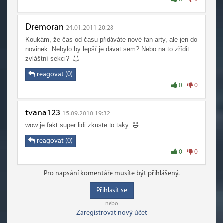
Dremoran
24.01.2011 20:28
Koukám, že čas od času přidáváte nové fan arty, ale jen do
novinek. Nebylo by lepší je dávat sem? Nebo na to zřídit
zvláštní sekci?
reagovat (0)
0
0
tvana123
15.09.2010 19:32
wow je fakt super lidi zkuste to taky
reagovat (0)
0
0
Pro napsání komentáře musíte být přihlášený.
Přihlásit se
nebo
Zaregistrovat nový účet