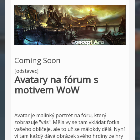
Coming Soon
[odstavec]
Avatary na fórum s
motivem WoW
Avatar je malinký portrét na fóru, který
zobrazuje "vás". Měla vy se tam vkládat fotka
vašeho obličeje, ale to už se málokdy dělá. Nyní
vi tam každý dává obrázek svého hrdiny ze hry