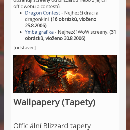
obsahují screeny od Blizzardů nebo z jejich
offic webu a contestů.
Dragon Contest
- Nejhezčí draci a
dragonkini.
(16 obrázků, vloženo
25.8.2006)
Ymba grafika
- Nejhezčí WoW screeny.
(31
obrázků, vloženo 30.8.2006)
[odstavec]
Wallpapery (Tapety)
Officiální Blizzard tapety