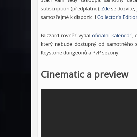
Stačí vám tedy zakoupit samotný data
subscription (předplatné).
Zde
se dozvíte, 
samozřejmě k dispozici i
Collector's Editio
Blizzard rovněž vydal
oficiální kalendář
, 
který nebude dostupný od samotného sp
Keystone dungeonů a PvP sezóny.
Cinematic a preview