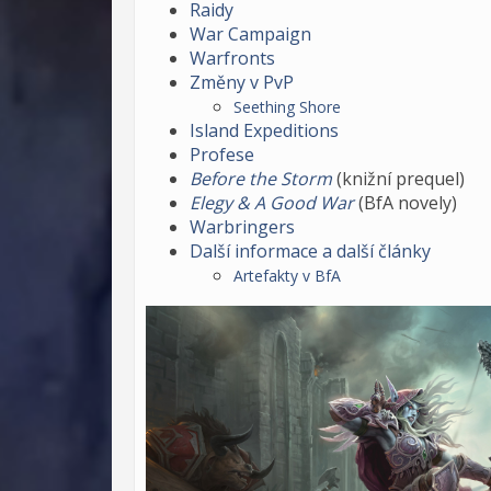
Raidy
War Campaign
Warfronts
Změny v PvP
Seething Shore
Island Expeditions
Profese
Before the Storm
(knižní prequel)
Elegy & A Good War
(BfA novely)
Warbringers
Další informace a další články
Artefakty v BfA