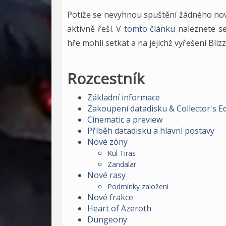
Potíže se nevyhnou spuštění žádného nové
aktivně řeší. V
tomto článku
naleznete se
hře mohli setkat a na jejichž vyřešení Bliz
Rozcestník
Základní informace
Zakoupení datadisku & Collector's Ed
Cinematic a preview
Příběh datadisku a hlavní postavy
Nové zóny
Kul Tiras
Zandalar
Nové rasy
Podmínky založení
Nové frakce
Heart of Azeroth
Dungeony