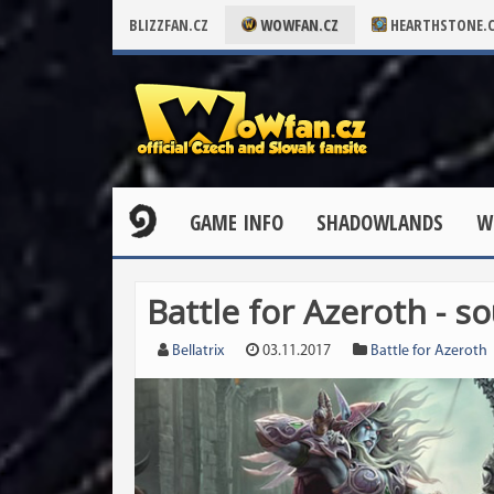
BLIZZFAN.CZ
WOWFAN.CZ
HEARTHSTONE.
GAME INFO
SHADOWLANDS
W
Battle for Azeroth - s
Bellatrix
03.11.2017
Battle for Azeroth