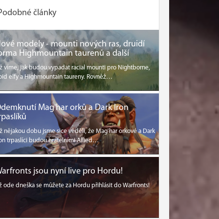
Podobné články
ové modely - mounti nových ras, druidí
orma Highmountain taurenů a další
ž víme, jak budou vypadat racial mounti pro Nightborne,
oid elfy a Highmountain taureny. Rovněž…
demknutí Mag'har orků a Dark Iron
rpaslíků
ž nějakou dobu jsme sice věděli, že Mag'har orkové a Dark
ron trpaslíci budou hratelními Allied…
arfronts jsou nyní live pro Hordu!
iž ode dneška se můžete za Hordu přihlásit do Warfronts!