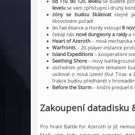
od 110. do 120. levelu
se budete poh
levelu
se vám zpřístupní i druhý kon
zóny se budou škálovat
stejně ja
libovolném pořadí
do řad Aliance a Hordy vstoupí
8 nov
čekají nás
nové dungeony a raidy
a 
Heart of Azeroth
– nová mechanika n
Warfronts
– 20-player instance pro
Island Expeditions
– kooperativní sc
Seething Shore
– nový battleground
ústředním příběhovým tématem b
usilovat o nová území (Kul Tiras a 
frakce budou předhánět v hromaděn
Before the Storm
– knižní prequel k
Zakoupení datadisku &
Pro hraní Battle for Azeroth si již nemu