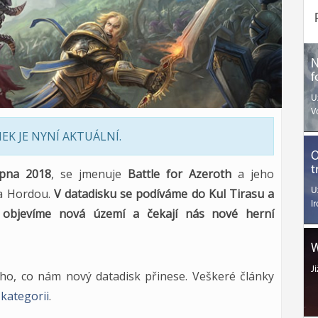
N
f
U
V
K JE NYNÍ AKTUÁLNÍ.
O
t
rpna 2018
, se jmenuje
Battle for Azeroth
a jeho
 a Hordou.
V datadisku se podíváme do Kul Tirasu a
U
I
, objevíme nová území a čekají nás nové herní
W
J
o, co nám nový datadisk přinese. Veškeré články
 kategorii
.