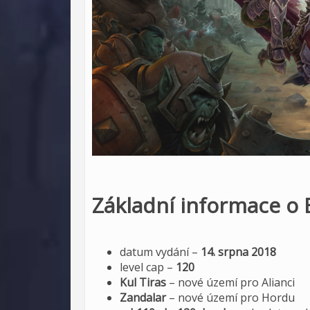
Základní informace o 
datum vydání –
14. srpna 2018
level cap –
120
Kul Tiras
– nové území pro Alianci
Zandalar
– nové území pro Hordu