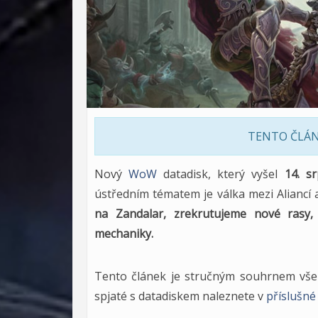
TENTO ČLÁNE
Nový
WoW
datadisk, který vyšel
14. s
ústředním tématem je válka mezi Aliancí
na Zandalar, zrekrutujeme nové rasy
mechaniky.
Tento článek je stručným souhrnem všeh
spjaté s datadiskem naleznete v
příslušné