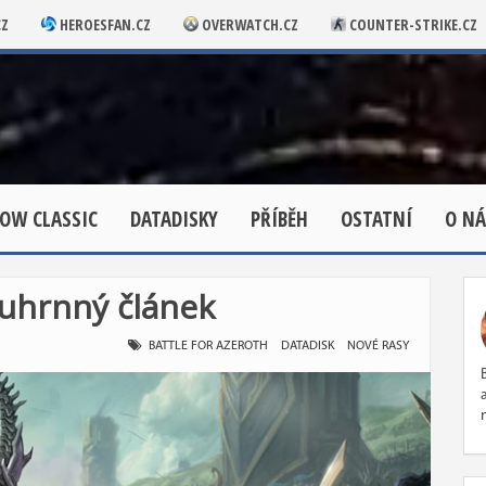
CZ
HEROESFAN.CZ
OVERWATCH.CZ
COUNTER-STRIKE.CZ
OW CLASSIC
DATADISKY
PŘÍBĚH
OSTATNÍ
O NÁ
ouhrnný článek
BATTLE FOR AZEROTH
DATADISK
NOVÉ RASY