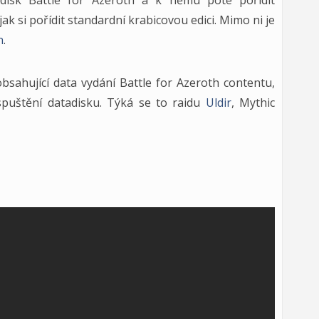
disk Battle for Azeroth a k němu poté pořídit
jak si pořídit standardní krabicovou edici. Mimo ni je
n
.
obsahující data vydání Battle for Azeroth contentu,
uštění datadisku. Týká se to raidu
Uldir
, Mythic