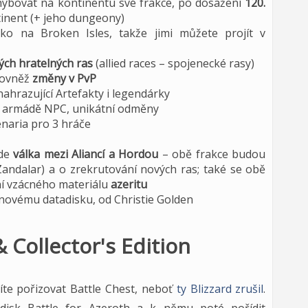
ybovat na kontinentu své frakce, po dosažení
120.
tinent (+ jeho dungeony)
ko na Broken Isles, takže jimi můžete projít v
ých hratelných ras
(allied races – spojenecké rasy)
rovněž
změny v PvP
ahrazující Artefakty i legendárky
ti armádě NPC, unikátní odměny
enaria pro 3 hráče
ude
válka mezi Aliancí a Hordou
– obě frakce budou
Zandalar) a o zrekrutování nových ras; také se obě
í vzácného materiálu
azeritu
 novému datadisku, od Christie Golden
 Collector's Edition
síte pořizovat Battle Chest, neboť
ty Blizzard zrušil
.