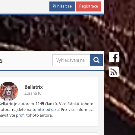
Přihlásit se
Registrace
S
Bellatrix
Zuzana K.
Bellatrix je autorem
1149
článků. Více článků tohoto
autora najdete na
tomto odkazu
. Pro více informací
navštivte
profil
tohoto autora.