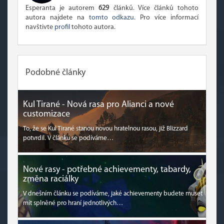
Esperanta je autorem
629
článků. Více článků tohoto
autora najdete na
tomto odkazu
. Pro více informací
navštivte
profil
tohoto autora.
Podobné články
Kul Tirané - Nová rasa pro Alianci a nové
customizace
To, že se Kul Tirané stanou novou hratelnou rasou, již Blizzard
potvrdil. V článku se podíváme…
Nové rasy - potřebné achievementy, tabardy,
změna raciálky
V dnešním článku se podíváme, jaké achievementy budete muset
mít splněné pro hraní jednotlivých…