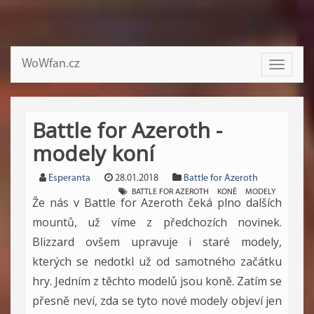
WoWfan.cz
Toggle
navigati
Battle for Azeroth -
modely koní
Esperanta
28.01.2018
Battle for Azeroth
BATTLE FOR AZEROTH
KONĚ
MODELY
Že nás v Battle for Azeroth čeká plno dalších
mountů, už víme z předchozích novinek.
Blizzard ovšem upravuje i staré modely,
kterých se nedotkl už od samotného začátku
hry. Jedním z těchto modelů jsou koně. Zatím se
přesně neví, zda se tyto nové modely objeví jen