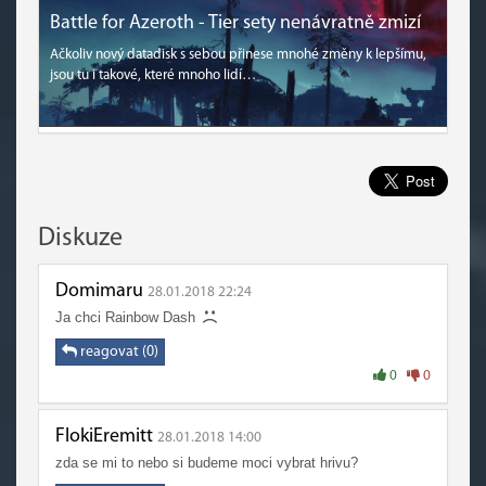
Battle for Azeroth - Tier sety nenávratně zmizí
Ačkoliv nový datadisk s sebou přinese mnohé změny k lepšímu,
jsou tu i takové, které mnoho lidí…
Diskuze
Domimaru
28.01.2018 22:24
Ja chci Rainbow Dash
reagovat (0)
0
0
FlokiEremitt
28.01.2018 14:00
zda se mi to nebo si budeme moci vybrat hrivu?