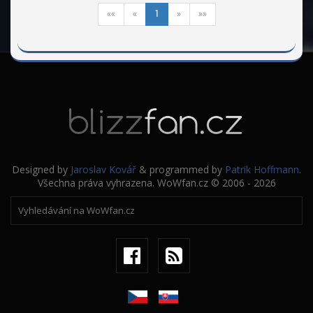
««
«
1
»
»»
Designed by
Jaroslav Kovář
& programmed by
Patrik Hoffmann
.
Všechna práva vyhrazena. WoWfan.cz © 2006 - 2026