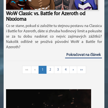
WoW Classic vs. Battle for Azeroth od
Nixxioma
Co se stane, pokud si založíte tu stejnou postavu na Classicu
i Battle for Azeroth, dáte si zhruba hodinový limit a pokusíte
se za tu dobu nasbírat co nejvíc zajímavých zážitků?
Nakolik odlišně se prožívá původní WoW a Battle for
Azeroth?
Pokračovat na článek
««
«
1
2
3
4
»
»»