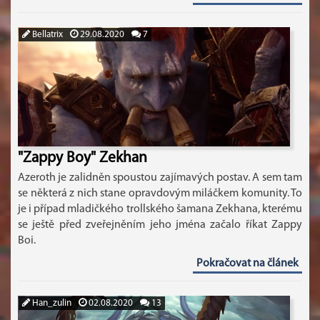
Bellatrix
29.08.2020
7
"Zappy Boy" Zekhan
Azeroth je zalidněn spoustou zajímavých postav. A sem tam
se některá z nich stane opravdovým miláčkem komunity. To
je i případ mladičkého trollského šamana Zekhana, kterému
se ještě před zveřejněním jeho jména začalo říkat Zappy
Boi.
Pokračovat na článek
Han_zulin
02.08.2020
13