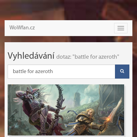
WoWfan.cz
Toggle
navigati
Vyhledávání
dotaz: "battle for azeroth"