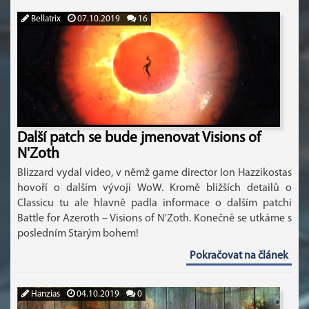
Bellatrix
07.10.2019
16
Další patch se bude jmenovat Visions of
N'Zoth
Blizzard vydal video, v němž game director Ion Hazzikostas
hovoří o dalším vývoji WoW. Kromě bližších detailů o
Classicu tu ale hlavně padla informace o dalším patchi
Battle for Azeroth – Visions of N'Zoth. Konečně se utkáme s
posledním Starým bohem!
Pokračovat na článek
Hanzias
04.10.2019
0