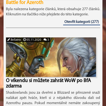
Battle for Azeroth
Byla nalezena kategorie článků, která obsahuje 277 článků.
Kliknutím na tlačítko níže přejdete do této kategorie.
Otevřít kategorii (277)
Bellatrix
05.11.2020
3
O víkendu si můžete zahrát WoW po BfA
zdarma
Shadowlands jsou za dveřmi a Blizzard se přirozeně snaží
nalákat zpět hráče, kteří si z nějakého důvodu dali od
Azerothu pauzu. Pokud momentálně nemáte zakoupený