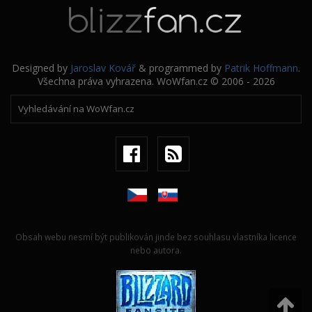
Designed by
Jaroslav Kovář
& programmed by
Patrik Hoffmann
.
Všechna práva vyhrazena. WoWfan.cz © 2006 - 2026
Obsah webu nesmí být publikován jinde bez souhlasu vlastníka licence
nebo autora.