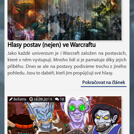
Hlasy postav (nejen) ve Warcraftu
Jako každé univerzum je i Warcraft založen na postavách,
které v něm vystupují. Mnoho lidí si je pamatuje díky jejich
příběhu. Dnes se ale na postavy podíváme trochu z jiného
pohledu. Jsou to dabéři, kteří jim propůjčují své hlasy.
Pokračovat na článek
Bellatrix
18.09.2019
18