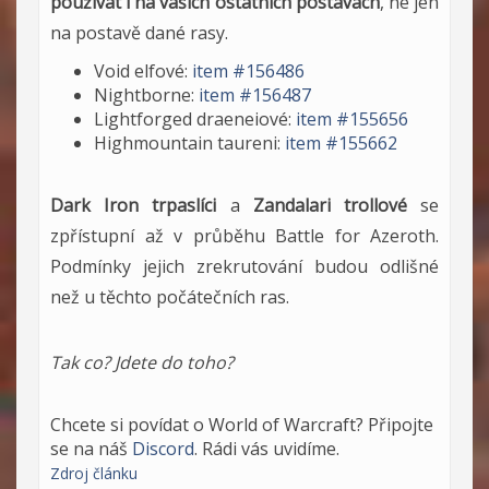
používat i na vašich ostatních postavách
, ne jen
na postavě dané rasy.
Void elfové:
item #156486
Nightborne:
item #156487
Lightforged draeneiové:
item #155656
Highmountain taureni:
item #155662
Dark Iron trpaslíci
a
Zandalari trollové
se
zpřístupní až v průběhu Battle for Azeroth.
Podmínky jejich zrekrutování budou odlišné
než u těchto počátečních ras.
Tak co? Jdete do toho?
Chcete si povídat o World of Warcraft? Připojte
se na náš
Discord
. Rádi vás uvidíme.
Zdroj článku