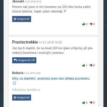
Jikonekt
31.01.2018 16:19
Hmmm tak jsem si tim boostem na 110 toho locka zatim
slusne bloknul, nejak zatim netsihaji :P
@
reagovat
0
0
Praotectrekkie
31.01.2018 10:30
Jen bych doplnil, že na level 110 lze (jako vždycky při pre-
orderu) boostnout i existující postavu.
reagovat (4)
1
0
Bellatrix
31.01.2018 12:00
Díky za doplnění, projistotu jsem tam přidala poznámku.
Šéfredaktor WoWfan.cz
@
reagovat
0
0