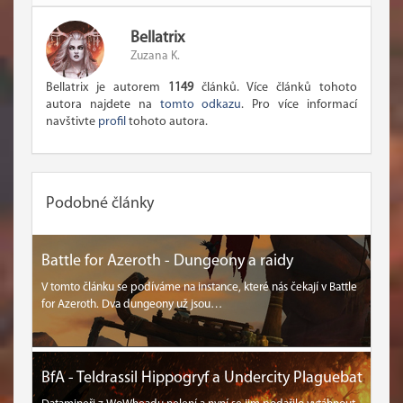
Bellatrix
Zuzana K.
Bellatrix je autorem
1149
článků. Více článků tohoto
autora najdete na
tomto odkazu
. Pro více informací
navštivte
profil
tohoto autora.
Podobné články
Battle for Azeroth - Dungeony a raidy
V tomto článku se podíváme na instance, které nás čekají v Battle
for Azeroth. Dva dungeony už jsou…
BfA - Teldrassil Hippogryf a Undercity Plaguebat