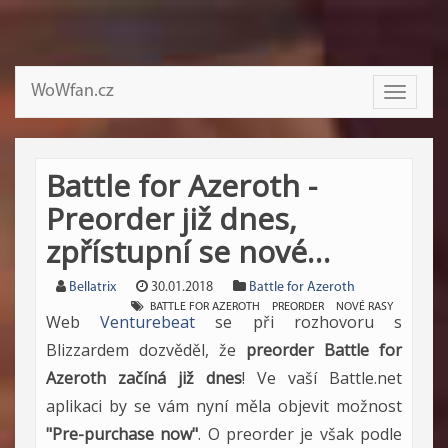
WoWfan.cz
Toggle
navigati
Battle for Azeroth -
Preorder již dnes,
zpřístupní se nové…
Bellatrix
30.01.2018
Battle for Azeroth
BATTLE FOR AZEROTH
PREORDER
NOVÉ RASY
Web
Venturebeat
se při rozhovoru s
Blizzardem dozvěděl, že
preorder Battle for
Azeroth začíná již dnes
! Ve vaší Battle.net
aplikaci by se vám nyní měla objevit možnost
"Pre-purchase now"
. O preorder je však podle