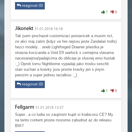
měsíce nepřicházeli žádní noví subscriberové)
reagovat (0)
1
0
Jikonekt
31.01.2018 16:18
Tak jsem prochazel customizaci postavicek a musim rict,
ze alici maj zatim (kdyz ve hre nejsou jeste Zandalari trolls)
hezci modely... aneb Lightforged Draenei priestka je
strasna kocicanda a Void Elf warlock s cernejma vlasama
nacesanejma/padajicima do obliceje je slusnej emo hustak
:_) Oproti tomu Nightborne vypadaji jako trosku seschli
stari suchari a kravky jsou proste kravky jen s jinym
parozim a super jednou racialkou :_).
reagovat (0)
1
0
Fellgarm
31.01.2018 13:37
Super...a co ludia so zaujmom kupit si krabicovu CE? My
na tento content proste mozeme zabudnut az do releasu
BfA?