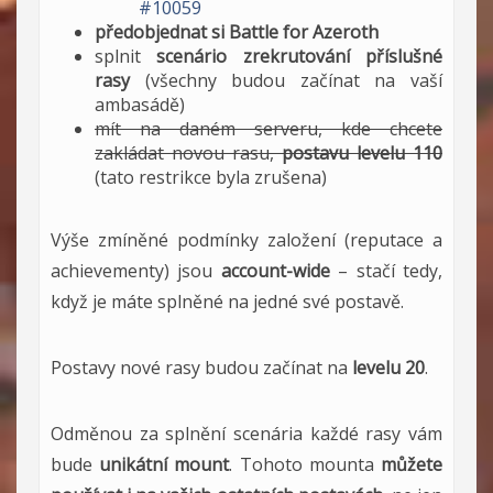
#10059
předobjednat si Battle for Azeroth
splnit
scenário zrekrutování příslušné
rasy
(všechny budou začínat na vaší
ambasádě)
mít na daném serveru, kde chcete
zakládat novou rasu,
postavu levelu 110
(tato restrikce byla zrušena)
Výše zmíněné podmínky založení (reputace a
achievementy) jsou
account-wide
– stačí tedy,
když je máte splněné na jedné své postavě.
Postavy nové rasy budou začínat na
levelu 20
.
Odměnou za splnění scenária každé rasy vám
bude
unikátní mount
. Tohoto mounta
můžete