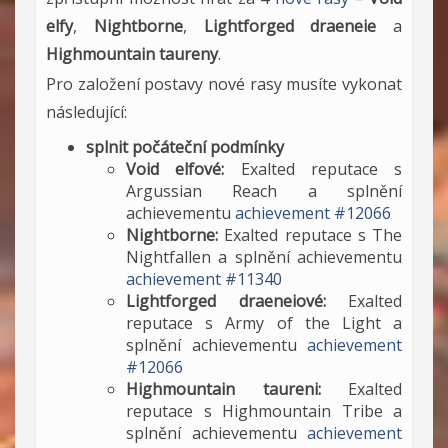
elfy
,
Nightborne
,
Lightforged draeneie
a
Highmountain taureny
.
Pro založení postavy nové rasy musíte vykonat
následující:
splnit počáteční podmínky
Void elfové:
Exalted reputace s
Argussian Reach a splnění
achievementu
achievement #12066
Nightborne:
Exalted reputace s The
Nightfallen a splnění achievementu
achievement #11340
Lightforged draeneiové
:
Exalted
reputace s Army of the Light a
splnění achievementu
achievement
#12066
Highmountain taureni:
Exalted
reputace s Highmountain Tribe a
splnění achievementu
achievement