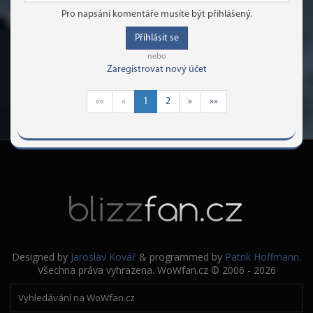
Pro napsání komentáře musíte být přihlášený.
Přihlásit se
nebo
Zaregistrovat nový účet
««
«
1
2
»
»»
Designed by
Jaroslav Kovář
& programmed by
Patrik Hoffmann
.
Všechna práva vyhrazena. WoWfan.cz © 2006 - 2026