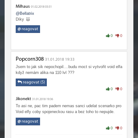
Milhaus
01.02.2018 03:51
@Bellatrix
Díky
@
reagovat
0
0
Popcorn308
31.01.2018 19:33
Jsem to jak sik nepochopil....budu moct si vytvořit void elfa
když nemám alika na 110 lvl ???
reagovat (5)
0
0
Jikonekt
31.01.2018 19:36
To asi ne, pac tim padem nemas sanci udelat scenarko pro
Void elfy coby spojeneckou rasu a bez toho to nepujde.
@
reagovat
0
0