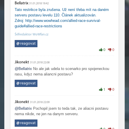
Bellatrix
31.01.2018 19:42
Tato restrikce byla zrušena. Už není třeba mít na daném
serveru postavu levelu 110. Článek aktualizován.
Zdroj: http://www.wowhead.com/allied-race-survival-
guide#allied-race-restrictions
Šéfredaktor WoWfan.cz
@
reagovat
0
0
Jikonekt
31.01.2018 22:08
@Bellatrix
No ale jak udela to scenarko pro spojeneckou
rasu, kdyz nema aliancni postavu?
@
reagovat
1
0
Jikonekt
31.01.2018 22:09
@Bellatrix
Pochopil jsem to teda tak, ze aliacni postavu
nema nikde, ne jen na danym serveru.
@
reagovat