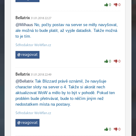
0
0
Bellatrix
31.01.2018 22:27
@Milhaus
No, počty postav na server se měly navyšovat,
ale možná to bude platit, až vyjde datadisk. Takže možná
to je tím.
Šéfredaktor WoWfan.cz
@
reagovat
0
0
Bellatrix
31.01.2018 22:49
@Bellatrix
Tak Blizzard právě oznámil, že navyšuje
character sloty na server o 4. Takže si akorát nech
aktualizovat WoW a mělo by to být v pohodě. Pokud ten
problém bude přetrvávat, bude to něčím jiným než
nedostatkem místa na postavy.
Šéfredaktor WoWfan.cz
@
reagovat
0
0