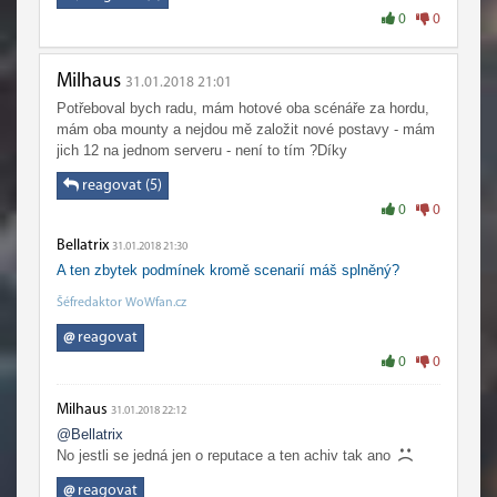
0
0
Milhaus
31.01.2018 21:01
Potřeboval bych radu, mám hotové oba scénáře za hordu,
mám oba mounty a nejdou mě založit nové postavy - mám
jich 12 na jednom serveru - není to tím ?Díky
reagovat (5)
0
0
Bellatrix
31.01.2018 21:30
A ten zbytek podmínek kromě scenarií máš splněný?
Šéfredaktor WoWfan.cz
@
reagovat
0
0
Milhaus
31.01.2018 22:12
@Bellatrix
No jestli se jedná jen o reputace a ten achiv tak ano
@
reagovat