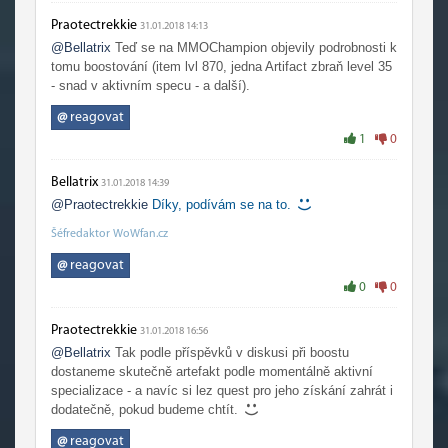
Praotectrekkie
31.01.2018 14:13
@Bellatrix
Teď se na MMOChampion objevily podrobnosti k
tomu boostování (item lvl 870, jedna Artifact zbraň level 35
- snad v aktivním specu - a další).
@
reagovat
1
0
Bellatrix
31.01.2018 14:39
@Praotectrekkie
Díky, podívám se na to.
Šéfredaktor WoWfan.cz
@
reagovat
0
0
Praotectrekkie
31.01.2018 16:56
@Bellatrix
Tak podle příspěvků v diskusi při boostu
dostaneme skutečně artefakt podle momentálně aktivní
specializace - a navíc si lez quest pro jeho získání zahrát i
dodatečně, pokud budeme chtít.
@
reagovat