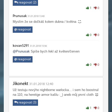
reagovat (2)
1
0
Prunusak
31.01.2018 13:40
Myslím že se dočkáš kolem dubna / května
@
reagovat
0
0
kovan5291
31.01.2018 15:56
@Prunusak
Spíše bych řekl až květen/červen
@
reagovat
0
0
Jikonekt
31.01.2018 12:40
Už testuju novýho nightborne warlocka... i sem ho boostnul
na 110, na heretige armor kašlu :_) aneb můj první cloth
reagovat (3)
1
0