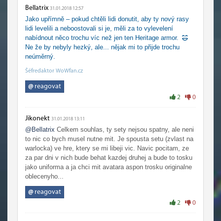
Bellatrix
31.01.2018 12:57
Jako upřímně – pokud chtěli lidi donutit, aby ty nový rasy
lidi levelili a neboostovali si je, měli za to vylevelení
nabídnout něco trochu víc než jen ten Heritage armor.
Ne že by nebyly hezký, ale... nějak mi to přijde trochu
neúměrný.
Šéfredaktor WoWfan.cz
@
reagovat
2
0
Jikonekt
31.01.2018 13:11
@Bellatrix
Celkem souhlas, ty sety nejsou spatny, ale neni
to nic co bych musel nutne mit. Je spousta setu (zvlast na
warlocka) ve hre, ktery se mi libeji vic. Navic pocitam, ze
za par dni v nich bude behat kazdej druhej a bude to tosku
jako uniforma a ja chci mit avatara aspon trosku originalne
oblecenyho...
@
reagovat
2
0