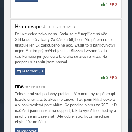
1
0
Hromovapest
31.01.2018 02:13
Deluxe edice zakoupena. Stala se mě nepříjemná věc.
Strhla se mě z karty 2x částka 59,9 eur. Ale přitom ne to
ukazuje jen 1x zakoupeno na acc. Zrušit to b bankovnictví
nejde Musím prý počkat jestli si Blizzard vezme 2x tu
částku nebo jen jednou a ta druhá se zruší a vrátí. Na
podporu blizzardu jsem napsal.
reagovat (1)
0
0
FIFAV
31.01.2018 11:33
Taky se mi stal podobný problem. V b-netu my to při koupi
házelo error a at to zkusime znovu. Tak jsem klikal dokola
a v bankovnictví pote vidím, 6x pending platbu za 70E.. :-D
naštěstí jsem napsal na support, tak to vyřešili do hodiny a
prachy se mi zase vrátí. Ale dobrej šok, kdyz najednou
chybí 10k na účtu.
@
reagovat