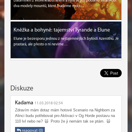
Datamineři z WoWheadu nelení a nyní se jim podařilo vytáhnout
dva modely mountů, které budeme moci…
Kněžka a bohyně: tajemství Tyrande a Elune
Elune je bezesporu jednou z nejtajemnějších bytostí Azerothu. Je
prastará, ale přesto o ní nevíme…
Diskuze
Kadama
11.03.2018 02:54
Zdravím mám dotaz mám hotové Scenario na Nighborn za
Alinci budu potřebovat pro Aktivaci v Og Horde postavu na
110 lvl nebo ne?
Proto že ji nemám tak se ptám.
reagovat (0)