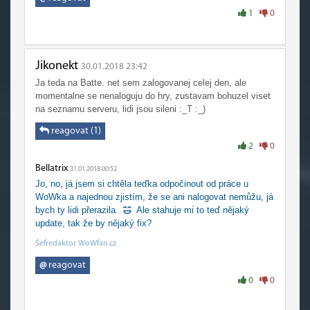
1
0
Jikonekt
30.01.2018 23:42
Ja teda na Batte. net sem zalogovanej celej den, ale
momentalne se nenaloguju do hry, zustavam bohuzel viset
na seznamu serveru, lidi jsou sileni :_T :_)
reagovat (1)
2
0
Bellatrix
31.01.2018 00:52
Jo, no, já jsem si chtěla teďka odpočinout od práce u
WoWka a najednou zjistím, že se ani nalogovat nemůžu, já
bych ty lidi přerazila.
Ale stahuje mi to teď nějaký
update, tak že by nějaký fix?
Šéfredaktor WoWfan.cz
@
reagovat
0
0