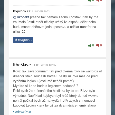
0
0
Popcorn308
01.02.2018 10:22
@Jikonekt
přesně tak nemám žádnou postavu tak by mě
zajímalo Jestli stačí nějaký určitý lvl aspoň udělat nebo
budu muset obětovat jednu postavu a udělat transfer na
alika
@
reagovat
0
0
ItheSlave
31.01.2018 18:07
Když tak zavzpomínám tak před dvěma roky se warlords of
draenor stalo součástí battle Chesty už dva měsíce před
vydáním legionu (jestli mě nešálí paměť)
Myslíte si že to bude s legionem podobné ?
Řekl bych že z finančního hlediska by to pro Blizz bylo
výhodné. Například kdybych byl hráč který do teď wowko
nehrál počkal bych až na vydání BfA abych si nemusel
kupovat Legion který by už za dva měsíce neměl skoro
žádnou hodnotu (To by pro ně znamenalo že by ty dva
zobraziť viac