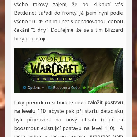
všeho takový zájem, že po kliknutí vás
Battle.net zařadí do fronty. Já jsem nyní podle
všeho "16 457th in line" s odhadovanou dobou
čekání "3 dny". Doufejme, že se s tím Blizzard
brzy popasuje.
Díky preorderu si budete moci
založit postavu
na levelu 110
, abyste pak při startu datadisku
byli připraveni na nový obsah (popř. si
boostnout existující postavu na level 110). A
ještě jedna potěšující zpráva:
preorder vám