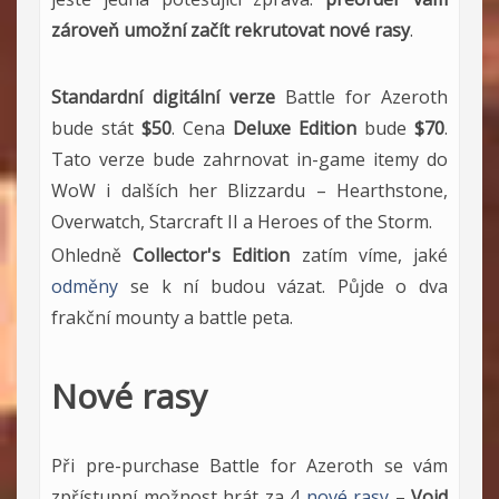
zároveň umožní začít rekrutovat nové rasy
.
Standardní digitální verze
Battle for Azeroth
bude stát
$50
. Cena
Deluxe Edition
bude
$70
.
Tato verze bude zahrnovat in-game itemy do
WoW i dalších her Blizzardu – Hearthstone,
Overwatch, Starcraft II a Heroes of the Storm.
Ohledně
Collector's Edition
zatím víme, jaké
odměny
se k ní budou vázat. Půjde o dva
frakční mounty a battle peta.
Nové rasy
Při pre-purchase Battle for Azeroth se vám
zpřístupní možnost hrát za 4
nové rasy
–
Void