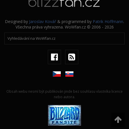
Designed by
Jaroslav Kovář
& programmed by
Patrik Hoffmann
.
Všechna práva vyhrazena. WoWfan.cz © 2006 - 2026
Obsah webu nesmí být publikován jinde bez souhlasu vlastníka licence
nebo autora.