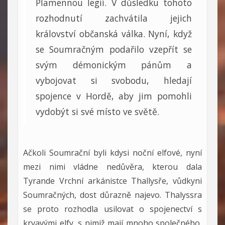
Plamennou legií. V důsledku tohoto
rozhodnutí zachvátila jejich
království občanská válka. Nyní, když
se Soumračným podařilo vzepřít se
svým démonickým pánům a
vybojovat si svobodu, hledají
spojence v Hordě, aby jim pomohli
vydobýt si své místo ve světě.
Ačkoli Soumrační byli kdysi noční elfové, nyní
mezi nimi vládne nedůvěra, kterou dala
Tyrande Vrchní arkánistce Thallysře, vůdkyni
Soumračných, dost důrazně najevo. Thalyssra
se proto rozhodla usilovat o spojenectví s
krvavými elfy, s nimiž mají mnoho společného,