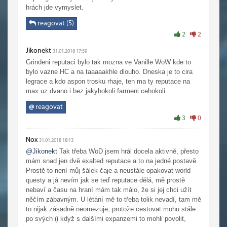
hrách jde vymyslet.
reagovat (5)
2
2
Jikonekt
31.01.2018 17:59
Grindeni reputaci bylo tak mozna ve Vanille WoW kde to
bylo vazne HC a na taaaaakhle dlouho. Dneska je to cira
legrace a kdo aspon trosku rhaje, ten ma ty reputace na
max uz dvano i bez jakyhokoli farmeni cehokoli.
@
reagovat
3
0
Nox
31.01.2018 18:13
@Jikonekt
Tak třeba WoD jsem hrál docela aktivně, přesto
mám snad jen dvě exalted reputace a to na jedné postavě.
Prostě to není můj šálek čaje a neustále opakovat world
questy a já nevím jak se teď reputace dělá, mě prostě
nebaví a času na hraní mám tak málo, že si jej chci užít
něčím zábavným. U létání mě to třeba tolik nevadí, tam mě
to nijak zásadně neomezuje, protože cestovat mohu stále
po svých (i když s dalšími expanzemi to mohli povolit,