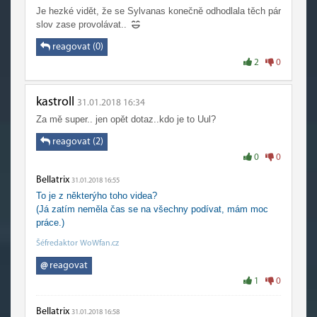
Je hezké vidět, že se Sylvanas konečně odhodlala těch pár
slov zase provolávat..
reagovat (0)
2
0
kastroll
31.01.2018 16:34
Za mě super.. jen opět dotaz..kdo je to Uul?
reagovat (2)
0
0
Bellatrix
31.01.2018 16:55
To je z některýho toho videa?
(Já zatím neměla čas se na všechny podívat, mám moc
práce.)
Šéfredaktor WoWfan.cz
@
reagovat
1
0
Bellatrix
31.01.2018 16:58