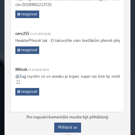
cb=20100801213725
@
reagovat
cerv255
31.01.2018 20:50
HeaklerPřesně tak :-D takovýhle vám horďákům přesně přeji :-D
@
reagovat
Miťosk
01.02.2018 18:53
@Zug
myslim ze vo wowku je kopec super ras ktre by mohli pridat a n
@
reagovat
Pro napsání komentáře musíte být přihlášený.
Přihlásit se