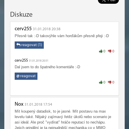
Diskuze
cerv255
31.01.2018 20:38
Přesně tak :-D takovýhle vám horďákům přesně přeji :-D
reagovat (1)
0
0
cerv255
31.01.2018 20:51
Dal jsem to do špatného komentáře :-D
@
reagovat
0
0
Nox
31.01.2018 17:54
Mít koupený datadisk, to je jasné. Mít postavu na max
levelu také. Nějaký zajímavý řetěz úkolů nebo scenario je
asi ideál. Ale proč "vydírat" hráče reputací to nechápu.
Jejich grindění je ta nejnudnější mechanika co v MMO