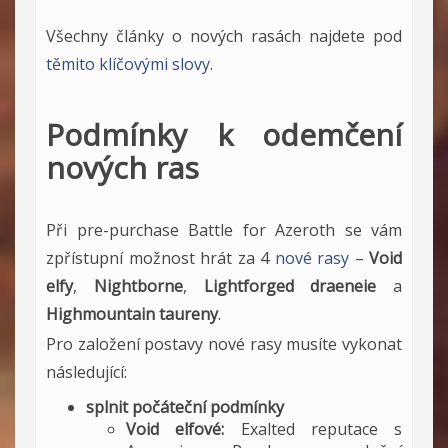
Všechny články o nových rasách najdete pod
těmito klíčovými slovy
.
Podmínky k odemčení
nových ras
Při pre-purchase Battle for Azeroth se vám
zpřístupní možnost hrát za 4
nové rasy
–
Void
elfy
,
Nightborne
,
Lightforged draeneie
a
Highmountain taureny
.
Pro založení postavy nové rasy musíte vykonat
následující:
splnit počáteční podmínky
Void elfové:
Exalted reputace s