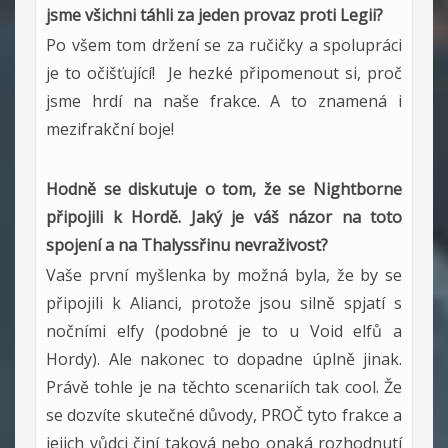
jsme všichni táhli za jeden provaz proti Legii?
Po všem tom držení se za ručičky a spolupráci
je to očišťující! Je hezké připomenout si, proč
jsme hrdí na naše frakce. A to znamená i
mezifrakční boje!
Hodně se diskutuje o tom, že se Nightborne
připojili k Hordě. Jaký je váš názor na toto
spojení a na Thalyssřinu nevraživost?
Vaše první myšlenka by možná byla, že by se
připojili k Alianci, protože jsou silně spjatí s
nočními elfy (podobné je to u Void elfů a
Hordy). Ale nakonec to dopadne úplně jinak.
Právě tohle je na těchto scenariích tak cool. Že
se dozvíte skutečné důvody, PROČ tyto frakce a
jejich vůdci činí taková nebo onaká rozhodnutí