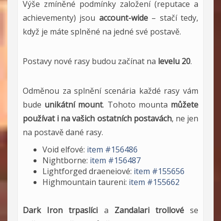
Výše zmíněné podmínky založení (reputace a
achievementy) jsou
account-wide
– stačí tedy,
když je máte splněné na jedné své postavě.
Postavy nové rasy budou začínat na
levelu 20
.
Odměnou za splnění scenária každé rasy vám
bude
unikátní mount
. Tohoto mounta
můžete
používat i na vašich ostatních postavách
, ne jen
na postavě dané rasy.
Void elfové:
item #156486
Nightborne:
item #156487
Lightforged draeneiové:
item #155656
Highmountain taureni:
item #155662
Dark Iron trpaslíci
a
Zandalari trollové
se