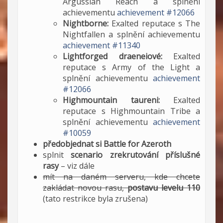
Argussian Reach a splnění
achievementu
achievement #12066
Nightborne:
Exalted reputace s The
Nightfallen a splnění achievementu
achievement #11340
Lightforged draeneiové
:
Exalted
reputace s Army of the Light a
splnění achievementu
achievement
#12066
Highmountain taureni:
Exalted
reputace s Highmountain Tribe a
splnění achievementu
achievement
#10059
předobjednat si Battle for Azeroth
splnit
scenario zrekrutování příslušné
rasy
– viz dále
mít na daném serveru, kde chcete
zakládat novou rasu,
postavu levelu 110
(tato restrikce byla zrušena)