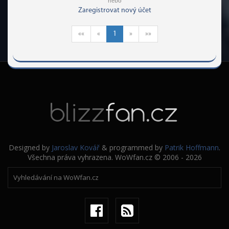
nebo
Zaregistrovat nový účet
««
«
1
»
»»
Designed by
Jaroslav Kovář
& programmed by
Patrik Hoffmann
.
Všechna práva vyhrazena. WoWfan.cz © 2006 - 2026