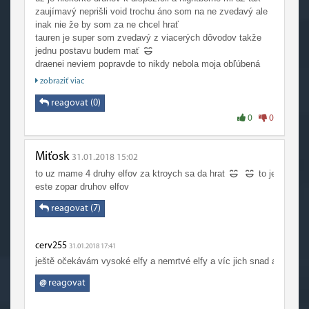
zaujímavý neprišli void trochu áno som na ne zvedavý ale
inak nie že by som za ne chcel hrať
tauren je super som zvedavý z viacerých dôvodov takže
jednu postavu budem mať
draenei neviem popravde to nikdy nebola moja obľúbená
rasa ale môže byť zaujímavá
zobraziť viac
zandalari sa mi páčia len preto lebo majú podľa mňa lepší
model než hrateľný a dark iron nah sú ok
reagovat (0)
ale v podstate som rád že pridali takéto možnosti
0
0
Miťosk
31.01.2018 15:02
to uz mame 4 druhy elfov za ktroych sa da hrat
to je malo bl
este zopar druhov elfov
reagovat (7)
cerv255
31.01.2018 17:41
ještě očekávám vysoké elfy a nemrtvé elfy a víc jich snad ani není
@
reagovat