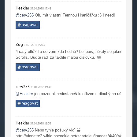
Heakler
31.01.2018 17:48
@cerv255
Oh, mít vlastní Temnou Hraničářku :3 I need!
@
reagovat
Zug
31.01.2018 19:23
4 rasy elfů? To se vám zdá hodně? Lol bois, někdy se jukněte na 
Scrolls. Buďte rádi za takhle malou čislovku.
@
reagovat
cerv255
31.01.2018 19:49
@Heakler
jen pozor ať nedostaneš kostlivce s dlouhýma ušima :-D
@
reagovat
Heakler
31.01.2018 19:55
@cerv255
Nebo tyhle pošuky viď
http://vignette2.wikia.nocookie.net/scarteleu/images/4/40/VerdynWret