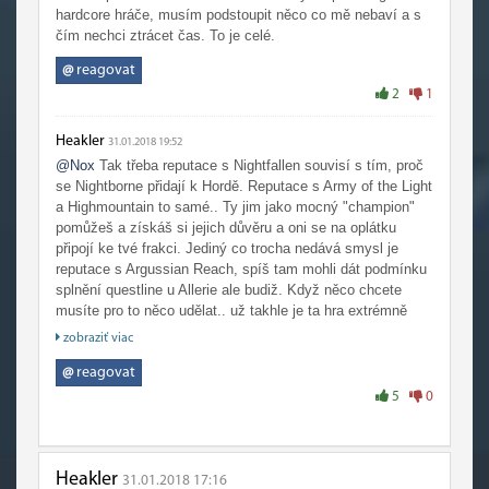
hardcore hráče, musím podstoupit něco co mě nebaví a s
čím nechci ztrácet čas. To je celé.
@
reagovat
2
1
Heakler
31.01.2018 19:52
@Nox
Tak třeba reputace s Nightfallen souvisí s tím, proč
se Nightborne přidají k Hordě. Reputace s Army of the Light
a Highmountain to samé.. Ty jim jako mocný "champion"
pomůžeš a získáš si jejich důvěru a oni se na oplátku
připojí ke tvé frakci. Jediný co trocha nedává smysl je
reputace s Argussian Reach, spíš tam mohli dát podmínku
splnění questline u Allerie ale budiž. Když něco chcete
musíte pro to něco udělat.. už takhle je ta hra extrémně
zjednodušená..
zobraziť viac
@
reagovat
5
0
Heakler
31.01.2018 17:16