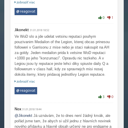
protože právě dělání starých reputací a questů je něco, co
zobraziť viac
mě baví ještě méně). Nové rasy jsou ale jedna z novinek
datadisku a pro mě tedy víceméně nedostupné, protože
@
reagovat
když chci hrát nový datadisk a nový obsah v podobě
0
1
nových ras, proč musím nejdříve ztrácet čas se starým
obsahem?
Jikonekt
31.01.2018 18:52
Ve WoD slo a jde udelat vetsinu reputaci pouhym
pouzivanim Medailon of the Legion, kterej obcas prinesou
followeri v Garrisonu z mise nebo je staci nakoupit na AH
za goldy. Jeden medailon prida k vetsine WoD reputaci
+1000 po jeho "konzumaci". Opravdu nic tezkeho. A v
Legiou jsou ty reputace jeste lehci diky spiuste daily Q a
followerum v class hall, kdy ze spravnejch misi nosej
dokola itemy, ktery pridavaj jednotlivy Legion reputace.
Clovek se ani nemusi z ty Class hall hnout.
zobraziť viac
Proste spojenecky rasy jsou pro lidi, co aspon obcas hrajou
tu hru. Ze si je nezalozi okamzite clovek, kerej si prave ted
@
reagovat
koupi novej ucet nebo se po letech naloguje do hry mi
3
0
prijde i celkem fajn.
Nicmene repektuju, ze to vidis jinak, ja se jen snazim
Nox
31.01.2018 19:44
naznacit, ze ty podminky vazne nejsou nijak krvavy.
@Jikonekt
Já uznávám, že to dnes není žádný krvák, ale
pořád jsme tam, že abych si užil jednu z hlavních novinek
nového přídavku a hlavně obsah určený ne pro endgame a