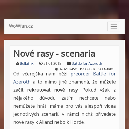
WoWfan.cz
Toggle
navigati
Nové rasy - scenaria
Bellatrix
31.01.2018
Battle for Azeroth
NOVÉ RASY
PREORDER
SCENARIO
Od včerejška nám běží
preorder Battle for
Azeroth
a to mimo jiné znamená, že
můžete
začít rekrutovat nové rasy
. Pokud však z
nějakého důvodu zatím nechcete nebo
nemůžete hrát, máme pro vás alespoň videa
jednotlivých scenarií, v rámci nichž přivedete
nové rasy k Alianci nebo k Hordě.