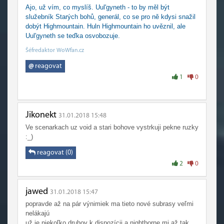
Ajo, už vím, co myslíš. Uul'gyneth - to by měl být
služebník Starých bohů, generál, co se pro ně kdysi snažil
dobýt Highmountain. Huln Highmountain ho uvěznil, ale
Uul'gyneth se teďka osvobozuje.
Šéfredaktor WoWfan.cz
@
reagovat
1
0
Jikonekt
31.01.2018 15:48
Ve scenarkach uz void a stari bohove vystrkuji pekne ruzky
:_)
reagovat (0)
2
0
jawed
31.01.2018 15:47
popravde až na pár výnimiek ma tieto nové subrasy veľmi
nelákajú
už je niekoľko druhov k dispozícii a nightborne mi až tak