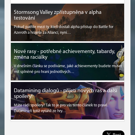
Stormsong Valley zpřístupněna v alpha
testování
Pokud patříte mezi ty, kteří dostali alpha přístup do Battle for
Azeroth a hrajete za Alianci, nyní…
Nové rasy - potřebné achievementy, tabardy,
změna raciálky
V dnešním článku se podíváme, jaké achievementy budete muset
mít splněné pro hraní jednotlivých…
Datamining dialogů - přijetí nových ras a další
spoilery!
Máte rádi spoilery? Tak to je pro vás tento článek to pravé.
Datamineři totiž vytáhli ze hry…