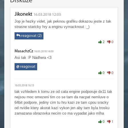
Diskuze
Jikonekt
16.03.2018 12:03
Jop je hezky videt, jak peknou grafiku dokazou jeste z tak
strasne staricky hry a enginu vymacknout :_)
reagovat (2)
2
0
MasachzCz
16.03.2018 14:00
Asi tak :P Nádhera <3
@
reagovat
0
0
16.03.2018 16:15
tak vzhledem k tomu ze od cata engine podporuje dx11 tak
nejsou moc omezeni tim co se tam da nacpat nemluve o
64bit podpore, jediny cim tu hru kazi ze tam cpou sracky
od nvidie ktery akorat kazi vykon jen aby tam byla trosku
zamazana obrazovka necim co ma vypadat jako mlha
0
1