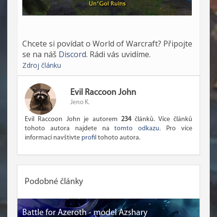
Chcete si povídat o World of Warcraft? Připojte
se na náš
Discord
. Rádi vás uvidíme.
Zdroj článku
Evil Raccoon John
Jeno K.
Evil Raccoon John je autorem
234
článků. Více článků
tohoto autora najdete na
tomto odkazu
. Pro více
informací navštivte
profil
tohoto autora.
Podobné články
Battle for Azeroth - model Azshary