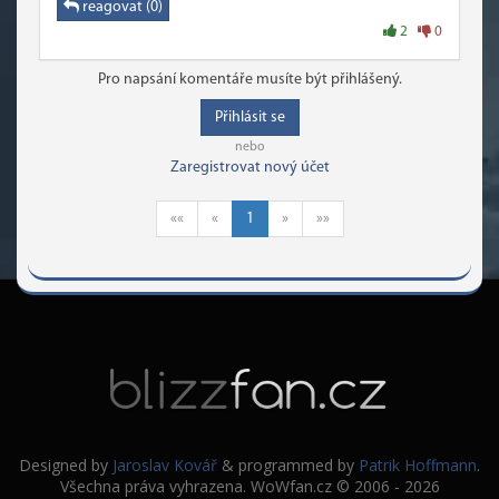
reagovat (0)
2
0
Pro napsání komentáře musíte být přihlášený.
Přihlásit se
nebo
Zaregistrovat nový účet
««
«
1
»
»»
Designed by
Jaroslav Kovář
& programmed by
Patrik Hoffmann
.
Všechna práva vyhrazena. WoWfan.cz © 2006 - 2026