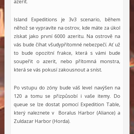
azerit.
Island Expeditions je 3v3 scenario, během
něhož se vypravíte na ostrov, kde máte za úkol
získat jako první 6000 azeritu. Na ostrově na
vás bude číhat všudypřítomné nebezpečí. Ať už
to bude opozitní frakce, která s vámi bude
soupeřit o azerit, nebo přítomná monstra,
která se vás pokusí zakousnout a sníst.
Po vstupu do zóny bude váš level navýšen na
120 a tomu se přizpůsobí i vaše itemy. Do
queue se lze dostat pomocí Expedition Table,
který naleznete v Boralus Harbor (Aliance) a
Zuldazar Harbor (Horda).