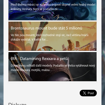
Před dvěma měsíci se na webu poprvé objevil velmi hrubý model
královny Azshary. Nyní se podařilo ze…
Brontosaurus mount bude stát 5 milionů
Ve hře jsou mounti, kteří rozhodně stojí vic, než většina hráčů
dokáže vydělat. V Battle for…
BfA - Datamining Rexxara a petů
Datamining odhalil další modely. Podařilo se třeba vytáhnout nový
model Rexxara, motýlů, malou…