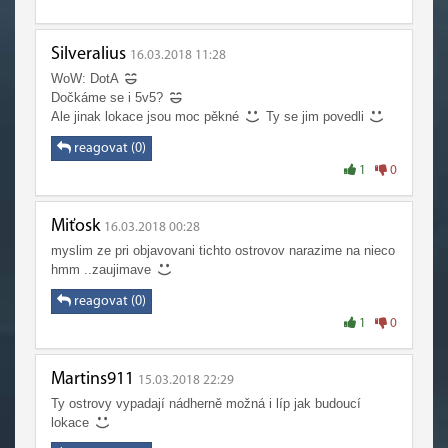
Silveralius
16.03.2018 11:28
WoW: DotA
Dočkáme se i 5v5?
Ale jinak lokace jsou moc pěkné
Ty se jim povedli
reagovat (0)
1
0
Miťosk
16.03.2018 00:28
myslim ze pri objavovani tichto ostrovov narazime na nieco
hmm ..zaujimave
reagovat (0)
1
0
Martins911
15.03.2018 22:29
Ty ostrovy vypadají nádherně možná i líp jak budoucí
lokace