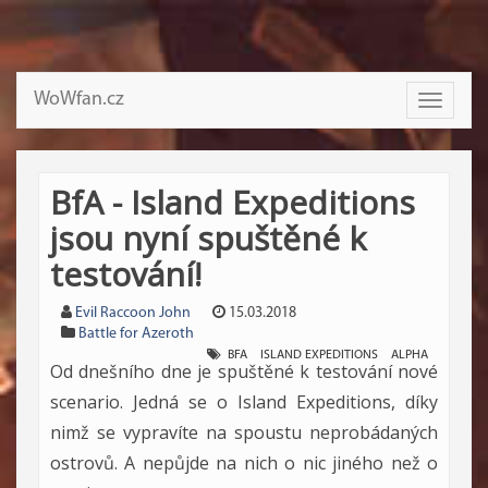
WoWfan.cz
Toggle
navigati
BfA - Island Expeditions
jsou nyní spuštěné k
testování!
Evil Raccoon John
15.03.2018
Battle for Azeroth
BFA
ISLAND EXPEDITIONS
ALPHA
Od dnešního dne je spuštěné k testování nové
scenario. Jedná se o Island Expeditions, díky
nimž se vypravíte na spoustu neprobádaných
ostrovů. A nepůjde na nich o nic jiného než o