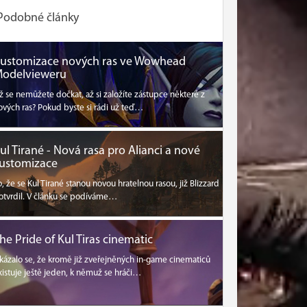
Podobné články
ustomizace nových ras ve Wowhead
odelvieweru
ž se nemůžete dočkat, až si založíte zástupce některé z
ových ras? Pokud byste si rádi už teď…
ul Tirané - Nová rasa pro Alianci a nové
ustomizace
o, že se Kul Tirané stanou novou hratelnou rasou, již Blizzard
otvrdil. V článku se podíváme…
he Pride of Kul Tiras cinematic
kázalo se, že kromě již zveřejněných in-game cinematiců
xistuje ještě jeden, k němuž se hráči…