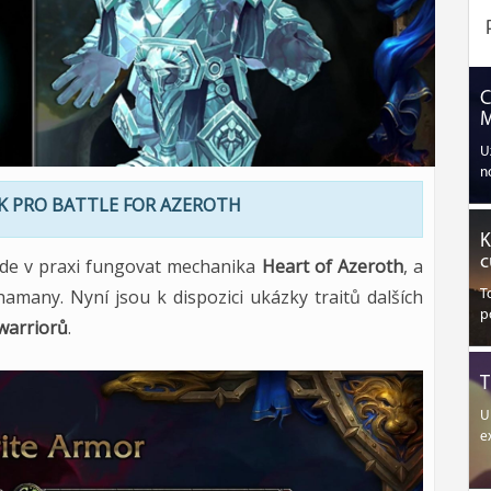
C
M
U
n
 PRO BATTLE FOR AZEROTH
K
c
 bude v praxi fungovat mechanika
Heart of Azeroth
, a
hamany. Nyní jsou k dispozici ukázky traitů dalších
T
p
warriorů
.
T
U
e