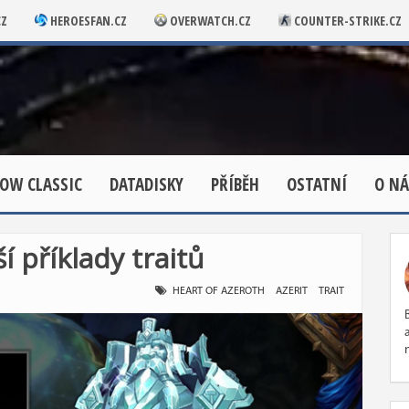
CZ
HEROESFAN.CZ
OVERWATCH.CZ
COUNTER-STRIKE.CZ
OW CLASSIC
DATADISKY
PŘÍBĚH
OSTATNÍ
O NÁ
í příklady traitů
HEART OF AZEROTH
AZERIT
TRAIT