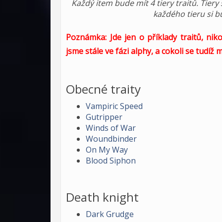
Každý item bude mít 4 tiery traitů. Tier
každého tieru si bu
Poznámka: Jde jen o příklady traitů, nik
jsme stále ve fázi alphy, a cokoli se tudíž 
Obecné traity
Vampiric Speed
Gutripper
Winds of War
Woundbinder
On My Way
Blood Siphon
Death knight
Dark Grudge