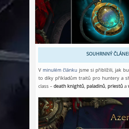
SOUHRNNÝ ČLÁNEK
V
minulém článku
jsme si přiblížili, jak
to díky příkladům traitů pro huntery a s
class –
death knightů
,
paladinů
,
priestů
a