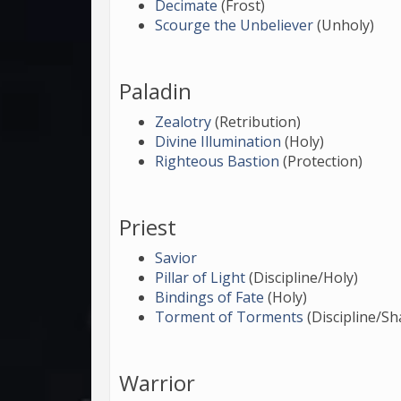
Decimate
(Frost)
Scourge the Unbeliever
(Unholy)
Paladin
Zealotry
(Retribution)
Divine Illumination
(Holy)
Righteous Bastion
(Protection)
Priest
Savior
Pillar of Light
(Discipline/Holy)
Bindings of Fate
(Holy)
Torment of Torments
(Discipline/S
Warrior