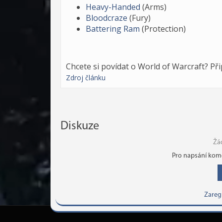
Heavy-Handed
(Arms)
Bloodcraze
(Fury)
Battering Ram
(Protection)
Chcete si povídat o World of Warcraft? Př
Zdroj článku
Diskuze
Žá
Pro napsání kome
Zareg