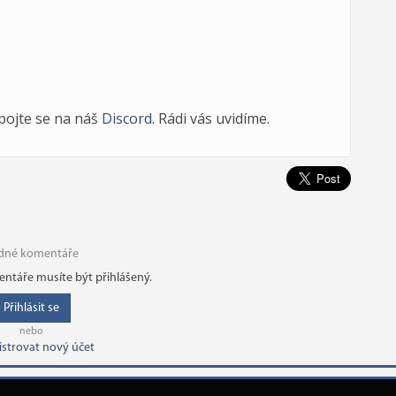
ipojte se na náš
Discord
. Rádi vás uvidíme.
dné komentáře
ntáře musíte být přihlášený.
Přihlásit se
nebo
istrovat nový účet