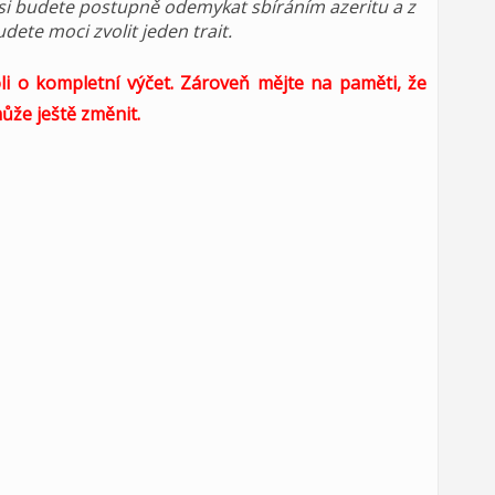
y si budete postupně odemykat sbíráním azeritu a z
dete moci zvolit jeden trait.
oli o kompletní výčet. Zároveň mějte na paměti, že
může ještě změnit.