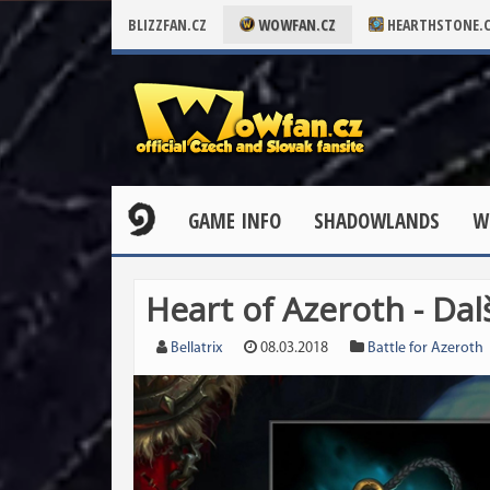
BLIZZFAN.CZ
WOWFAN.CZ
HEARTHSTONE.
GAME INFO
SHADOWLANDS
W
Heart of Azeroth - Dalš
Bellatrix
08.03.2018
Battle for Azeroth