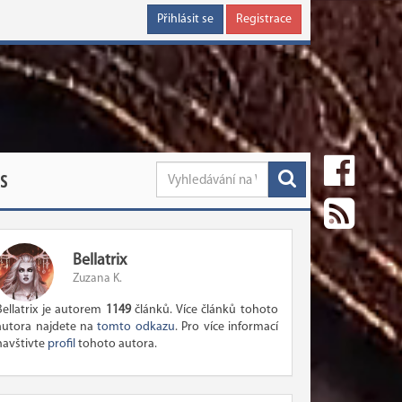
Přihlásit se
Registrace
S
Bellatrix
Zuzana K.
Bellatrix je autorem
1149
článků. Více článků tohoto
autora najdete na
tomto odkazu
. Pro více informací
navštivte
profil
tohoto autora.