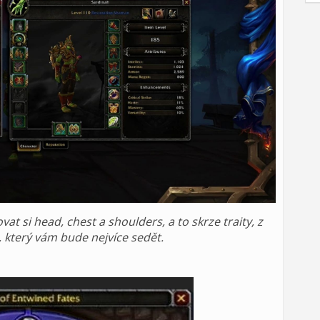
 si head, chest a shoulders, a to skrze traity, z
, který vám bude nejvíce sedět.