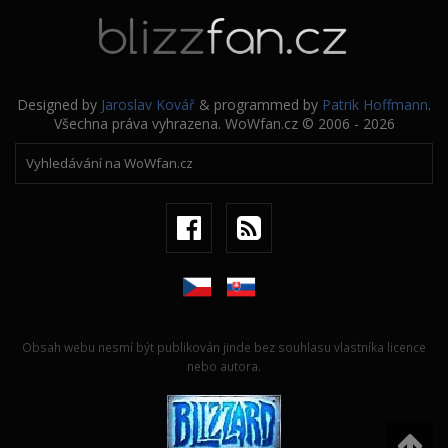
Designed by
Jaroslav Kovář
& programmed by
Patrik Hoffmann
.
Všechna práva vyhrazena. WoWfan.cz © 2006 - 2026
Obsah webu nesmí být publikován jinde bez souhlasu vlastníka licence
nebo autora.