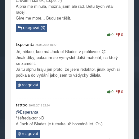
Chválím článek, Espe. :-)
Alpha mě minula, možná jsem ale rád. Betu bych vítal
raději.
Give me more... Budu se těšit.
reagovat (3)
0
0
Esperanta
26.03.2018 18:27
Jé, někdo, kdo má Jack of Blades v profilovce
Jinak díky, pokusím se vymyslet další materiál, na který
se zaměřit.
Já tu alphu hraju jen proto, že jsem redaktor, jinak bych si
počkala do vydání jako jsem to vždycky dělala.
@
reagovat
0
0
tattoo
26.03.2018 22:54
@Esperanta
*šéfredaktor :-D
A Jack of Blades je tutovka už hooodně let. O:-)
@
reagovat