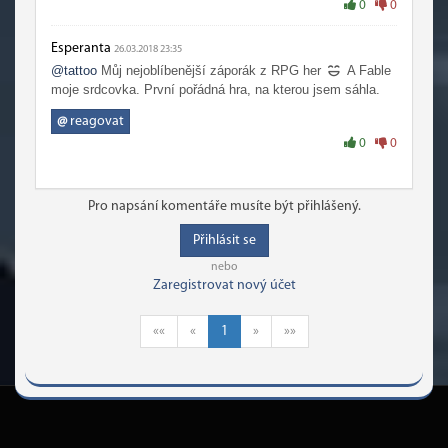
0
0
Esperanta
26.03.2018 23:35
@tattoo
Můj nejoblíbenější záporák z RPG her
A Fable
moje srdcovka. První pořádná hra, na kterou jsem sáhla.
@
reagovat
0
0
Pro napsání komentáře musíte být přihlášený.
Přihlásit se
nebo
Zaregistrovat nový účet
««
«
1
»
»»