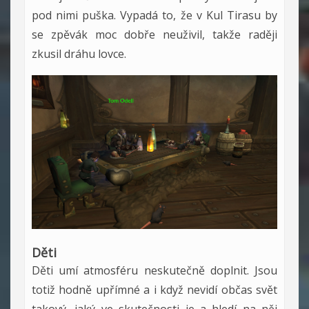
pod nimi puška. Vypadá to, že v Kul Tirasu by
se zpěvák moc dobře neuživil, takže raději
zkusil dráhu lovce.
Děti
Děti umí atmosféru neskutečně doplnit. Jsou
totiž hodně upřímné a i když nevidí občas svět
takový, jaký ve skutečnosti je a hledí na něj