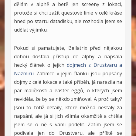
dělám v alphě a betě jen screeny z lokací,
protože si chci zažít questové linie v celé kráse
hned po startu datadisku, ale rozhodla jsem se
udělat výjimku.
Pokud si pamatujete, Bellatrix před nějakou
dobou dostala přístup do alphy a napsala
hezký článek o jejích
dojmech z Drustvaru a
Nazmiru
. Zatímco v jejím článku jsou popsány
dojmy z celé lokace a také příběh, já narazila na
pár maličkostí a easter eggů, o kterých jsem
neviděla, že by se někdo zmiňoval. A proč taky?
Jsou to totiž detaily, které možná nestály za
napsání, ale já si jich všimla okamžitě a chtěla
jsem se o ně s vámi podělit. Zatím jsem se
podívala jen do Drustvaru, ale příště se