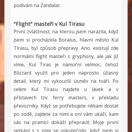
podívám na Zandalar.
"Flight" masteři v Kul Tirasu
První zvláštnost, na kterou jsem narazila, když
jsem si procházela Boralus, hlavní město Kul
Tirasu, byl způsob přepravy. Ano, existují zde
normální flight masteři s gryphony, ale jak již
víme, Kul Tiras je námořní velmoc, čehož
Blizzard využil pro jeden naprosto úžasný
detail, který mi vykouzlil úsměv na tváři. Po
celém Kul Tirasu najdete u lávek a v
přístavech tzv. ferry masters, v překladu
převozníky. Když se potřebujete někam dostat
po vodě, zajdete za nimi a oni vám ukáží, kam
vás na pramici dokáží přepravit. Moje první
setkání s s nimi se uskutečnilo, když jsem si