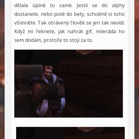
dělala úplně to samé. Jestli se do alphy
dostanete, nebo poté do bety, schválně si toho
všimněte. Tak otrávený člověk se jen tak nevidí.
Když mi řeknete, jak nahrát gif, mileráda ho
sem dodám, protože to stojí za to.