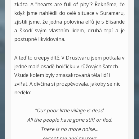
zkáza. A "hearts are full of pity"? Řekněme, že
když jsme nahlédli do celé situace v Suramaru,
zjistili jsme, že jedna polovina elfů je s Elisande
a škodí svým vlastním lidem, druhá trpí a je
postupně likvidována.
A teď to creepy dítě. V Drustvaru jsem potkala v
jedné malé osadě holčičku v růžových šatech.
Všude kolem byly zmasakrovaná těla lidí i
zvířat. A dívčina si prozpěvovala, jakoby se nic
nedělo:
"Our poor little village is dead.
All the people have gone stiff or fled.
There is no more noise...
...except me and my toys...