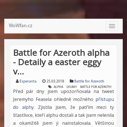
WoWfan.cz
Toggle
navigati
Battle for Azeroth alpha
- Detaily a easter eggy
v…
Esperanta
25.03.2018
Battle for Azeroth
ALPHA
DOJMY
BATTLE FOR AZEROTH
Před pár dny jsem upozorňovala na tweet
Jeremyho Feasela ohledně možného
přístupu
do alphy
. Zjistila jsem, že patřím mezi ty
šťastlivce, kteří alphu dostali a tak jsem nelenila
a okamžitě jsem ji nainstalovala. Většinou