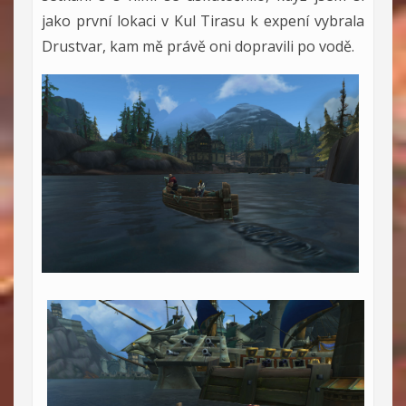
jako první lokaci v Kul Tirasu k expení vybrala
Drustvar, kam mě právě oni dopravili po vodě.