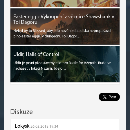
Easter egg z Vykoupení z věznice Shawshank v
Tol Dagoru
Nebyl by to Blizzard, aby i do nového datadisku nepropašoval
plno easter eggů. V dungeonu Tol Dagor…
Uldir, Halls of Control
Uldir je první představený raid pro Battle for Azeroth. Bude se
nacházet v lokaci Nazmir. Jde o…
Diskuze
Lokysk
26.03.2018 19:34