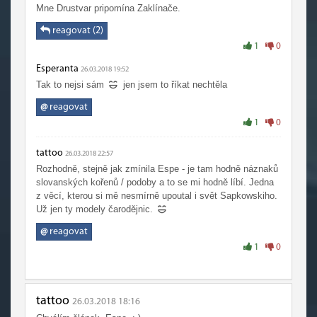
Mne Drustvar pripomína Zaklínače.
reagovat (2)
1
0
Esperanta
26.03.2018 19:52
Tak to nejsi sám
jen jsem to říkat nechtěla
@
reagovat
1
0
tattoo
26.03.2018 22:57
Rozhodně, stejně jak zmínila Espe - je tam hodně náznaků
slovanských kořenů / podoby a to se mi hodně líbí. Jedna
z věcí, kterou si mě nesmírně upoutal i svět Sapkowskiho.
Už jen ty modely čarodějnic.
@
reagovat
1
0
tattoo
26.03.2018 18:16