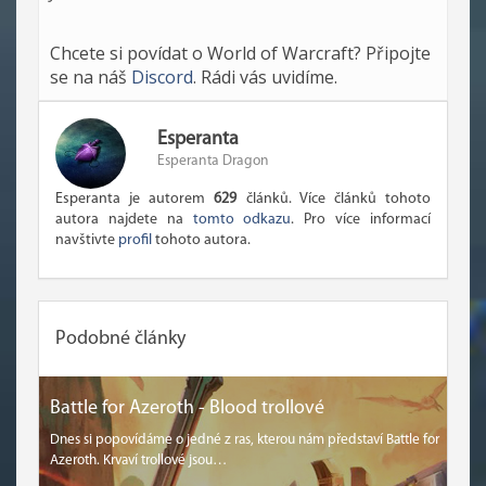
Chcete si povídat o World of Warcraft? Připojte
se na náš
Discord
. Rádi vás uvidíme.
Esperanta
Esperanta Dragon
Esperanta je autorem
629
článků. Více článků tohoto
autora najdete na
tomto odkazu
. Pro více informací
navštivte
profil
tohoto autora.
Podobné články
Battle for Azeroth - Blood trollové
Dnes si popovídáme o jedné z ras, kterou nám představí Battle for
Azeroth. Krvaví trollové jsou…