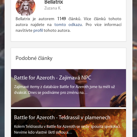
Bellatrix
Zuzana K.
Bellatrix je autorem
1149
článků. Více článků tohoto
autora najdete na
tomto odkazu
. Pro více informací
navštivte
profil
tohoto autora.
Podobné články
Battle for Azeroth - Zajímavá NPC
Zajímavé itemy z databáze Battle for Azeroth jsme tu měli už
dvakrát. Dnes se podíváme pro změnu na…
Battle for Azeroth - Teldrassil v plamenech
Kolem Teldrassilu v Battle for Azeroth se vede spousta spekulací.
Nevíme kdo vlastně škrtl sirkou a…