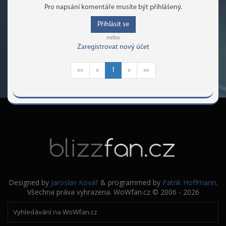
Pro napsání komentáře musíte být přihlášený.
Přihlásit se
nebo
Zaregistrovat nový účet
««
«
1
»
»»
Designed by
Jaroslav Kovář
& programmed by
Patrik Hoffmann
.
Všechna práva vyhrazena. WoWfan.cz © 2006 - 2026