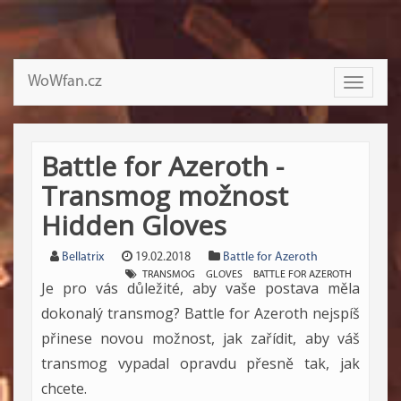
WoWfan.cz
Toggle
navigati
Battle for Azeroth -
Transmog možnost
Hidden Gloves
Bellatrix
19.02.2018
Battle for Azeroth
TRANSMOG
GLOVES
BATTLE FOR AZEROTH
Je pro vás důležité, aby vaše postava měla
dokonalý transmog? Battle for Azeroth nejspíš
přinese novou možnost, jak zařídit, aby váš
transmog vypadal opravdu přesně tak, jak
chcete.