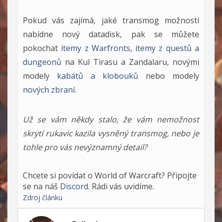
Pokud vás zajímá, jaké transmog možnosti
nabídne nový datadisk, pak se můžete
pokochat
itemy z Warfronts
,
itemy z questů a
dungeonů
na Kul Tirasu a Zandalaru, novými
modely
kabátů a klobouků
nebo modely
nových zbraní
.
Už se vám někdy stalo, že vám nemožnost
skrytí rukavic kazila vysněný transmog, nebo je
tohle pro vás nevýznamný detail?
Chcete si povídat o World of Warcraft? Připojte
se na náš
Discord
. Rádi vás uvidíme.
Zdroj článku