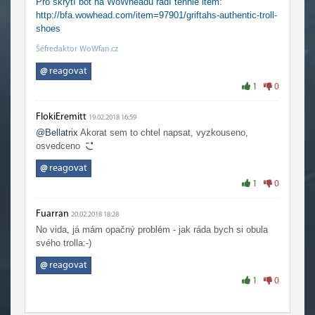
Pro skrytí bot na WoWheadu radí tenhle item:
http://bfa.wowhead.com/item=97901/griftahs-authentic-troll-
shoes
Šéfredaktor WoWfan.cz
@
reagovat
1
0
FlokiEremitt
19.02.2018 16:59
@Bellatrix
Akorat sem to chtel napsat, vyzkouseno,
osvedceno
@
reagovat
1
0
Fuarran
20.02.2018 18:28
No vida, já mám opačný problém - jak ráda bych si obula
svého trolla:-)
@
reagovat
1
0