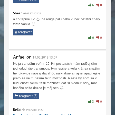
6
0
Shean
03.05.2018 23:23
a co teprve T2
na rouga palu nebo vubec ostatni chary
zlata vanila
@
reagovat
0
0
Anfaelion
19.02.2018 13:07
No ja sa teším veľmi
Pri postavách mám radšej čím
jednoduchšie transmogy, tým lepšie a veľa krát sa snažím
tie rukavice naozaj dávať čo najkratšie a najnenápadnejšie
preto sa veľmi teším tejto možnosti. A ešte by som sa v
budúcnosti veľmi tešil možnosti dať si hiddnúť boty, mať
bosého nelfa druida je môj sen
reagovat (3)
3
0
Bellatrix
19.02.2018 14:47