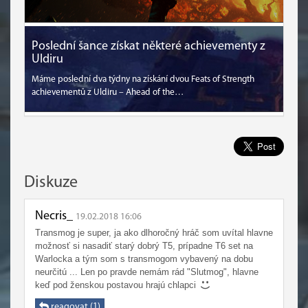
Poslední šance získat některé achievementy z
Uldiru
Máme poslední dva týdny na získání dvou Feats of Strength
achievementů z Uldiru – Ahead of the…
Diskuze
Necris_
19.02.2018 16:06
Transmog je super, ja ako dlhoročný hráč som uvítal hlavne
možnosť si nasadiť starý dobrý T5, prípadne T6 set na
Warlocka a tým som s transmogom vybavený na dobu
neurčitú ... Len po pravde nemám rád "Slutmog", hlavne
keď pod ženskou postavou hrajú chlapci
reagovat (1)