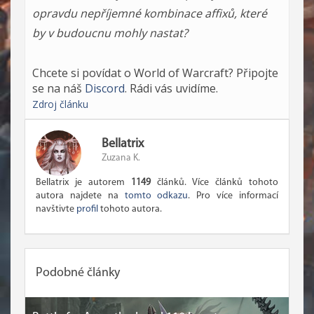
opravdu nepříjemné kombinace affixů, které
by v budoucnu mohly nastat?
Chcete si povídat o World of Warcraft? Připojte
se na náš
Discord
. Rádi vás uvidíme.
Zdroj článku
Bellatrix
Zuzana K.
Bellatrix je autorem
1149
článků. Více článků tohoto
autora najdete na
tomto odkazu
. Pro více informací
navštivte
profil
tohoto autora.
Podobné články