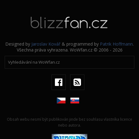
Designed by
Jaroslav Kovář
& programmed by
Patrik Hoffmann
.
Všechna práva vyhrazena. WoWfan.cz © 2006 - 2026
Obsah webu nesmí být publikován jinde bez souhlasu vlastníka licence
nebo autora.