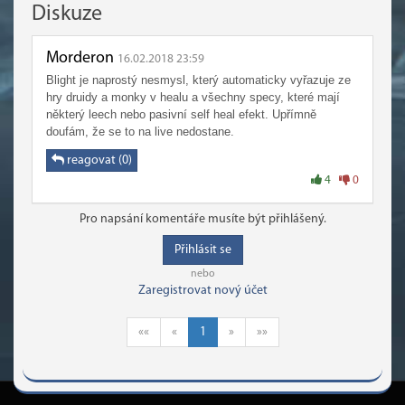
Diskuze
Morderon
16.02.2018 23:59
Blight je naprostý nesmysl, který automaticky vyřazuje ze
hry druidy a monky v healu a všechny specy, které mají
některý leech nebo pasivní self heal efekt. Upřímně
doufám, že se to na live nedostane.
reagovat (0)
4
0
Pro napsání komentáře musíte být přihlášený.
Přihlásit se
nebo
Zaregistrovat nový účet
««
«
1
»
»»