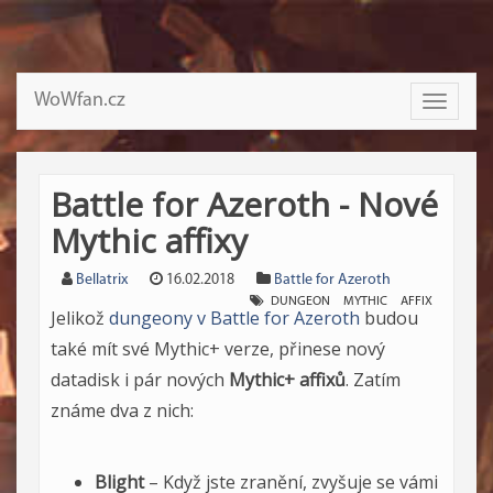
WoWfan.cz
Toggle
navigati
Battle for Azeroth - Nové
Mythic affixy
Bellatrix
16.02.2018
Battle for Azeroth
DUNGEON
MYTHIC
AFFIX
Jelikož
dungeony v Battle for Azeroth
budou
také mít své Mythic+ verze, přinese nový
datadisk i pár nových
Mythic+ affixů
. Zatím
známe dva z nich:
Blight
– Když jste zranění, zvyšuje se vámi