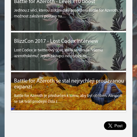
Battle for Azeroth - Level 110 boost
Jednou z věcí, kterou získáte díky preorderu Battle for Azeroth, je
možnost založení postavy na…
BlizzCon 2017 - Lost Codex interview
Lost Codex je twitterový účet, který se věnuje "všemu
azerothskému". Jejich zástupci nechyběli na…
Battle for Azeroth se stal nejrychleji prodávanou
expanzí
Battle for Azeroth je předurčen k tomu, aby byl oblíben. Alespoň
se tak tváří prodejní čísla z…