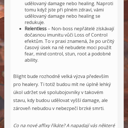
udělovaný damage nebo healing. Naproti
tomu když jste při plném zdraví, vámi
udělovaný damage nebo healing se
redukuje.
Relentless
– Non-boss nepřátelé získávají
dočasnou imunitu vůči Loss of Control
efektům. To v praxi znamená, že po určitý
časový úsek na ně nebudete moci použít
fear, mind control, stun, root a podobné
ability.
Blight bude rozhodně velká výzva především
pro healery. Ti totiž budou mít ne úplně lehký
úkol udržet své spolubojovníky v takovém
stavu, kdy budou udělovat vyšší damage, ale
zároveň nebudou v nebezpečí brzké smrti.
Co na nové affixy říkáte? A napadají vás některé