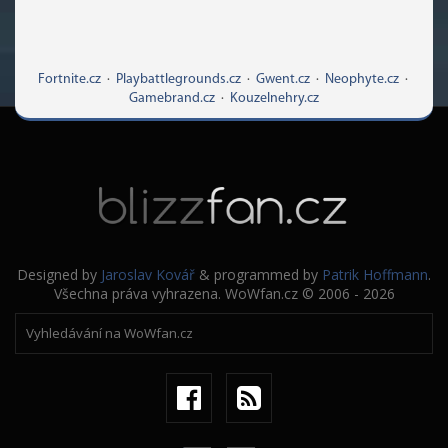
Fortnite.cz
·
Playbattlegrounds.cz
·
Gwent.cz
·
Neophyte.cz
·
Gamebrand.cz
·
Kouzelnehry.cz
Designed by
Jaroslav Kovář
& programmed by
Patrik Hoffmann
.
Všechna práva vyhrazena. WoWfan.cz © 2006 - 2026