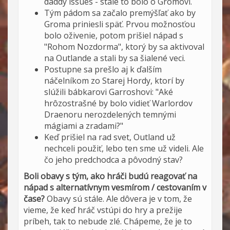
daddy issues - stále to bolo o Gromovi.
Tým pádom sa začalo premýšľať ako by
Groma priniesli späť. Prvou možnosťou
bolo oživenie, potom prišiel nápad s
"Rohom Nozdorma", ktorý by sa aktivoval
na Outlande a stali by sa šialené veci.
Postupne sa prešlo aj k ďalším
náčelníkom zo Starej Hordy, ktorí by
slúžili bábkarovi Garroshovi: "Aké
hrôzostrašné by bolo vidieť Warlordov
Draenoru nerozdelených temnými
mágiami a zradami?"
Keď prišiel na rad svet, Outland už
nechceli použiť, lebo ten sme už videli. Ale
čo jeho predchodca a pôvodný stav?
Boli obavy s tým, ako hráči budú reagovať na
nápad s alternatívnym vesmírom / cestovaním v
čase?
Obavy sú stále. Ale dôvera je v tom, že
vieme, že keď hráč vstúpi do hry a prežije
príbeh, tak to nebude zlé. Chápeme, že je to