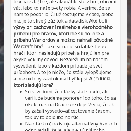
trocha zvláštne, ale akonáhle ste v hre, ohromí
vás, lebo to naše svety robia. A veríme, že sa
nám to podarilo. Či už cestujeme v čase, alebo
nie, je to skvelý zážitok a datadisk.
Aké boli
výzvy pri zachovaní reálneho a vierohodného
príbehu pre hráčov, ktorí nie sú do lore a
príbehu Warlordov a možno nehrali pôvodné
Warcraft hry?
Také situácie sú ľahké. Lebo
hráči, ktorí nesledujú príbeh a hrajú len pre
akýkoľvek iný dôvod. Nezáleží im na našom
vysvetlení, lebo v každom prípade je svet
príbehom. A to je niečo, čo stále vylepšujeme –
a pre nich by zážitok mal byť lepší.
A čo ľudia,
ktorí sledujú lore?
Sú si vedomí, že otázky stále budú, ale
verili, že budeme ponorení do toho, čo sa
okolo nás na Draenore deje. Vedia, že ak
by začali vysvetľovať cestovanie časom,
tak by to bolo iba horšie.
Na otázku či existuje alternatívny Azeroth
odpovedali, že je, ale nie sú plány ho