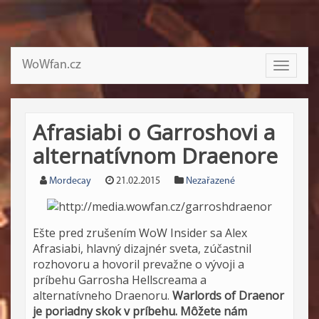
WoWfan.cz
Toggle
navigati
Afrasiabi o Garroshovi a
alternatívnom Draenore
Mordecay
21.02.2015
Nezařazené
Ešte pred zrušením WoW Insider sa Alex
Afrasiabi, hlavný dizajnér sveta, zúčastnil
rozhovoru a hovoril prevažne o vývoji a
príbehu Garrosha Hellscreama a
alternatívneho Draenoru.
Warlords of Draenor
je poriadny skok v príbehu. Môžete nám