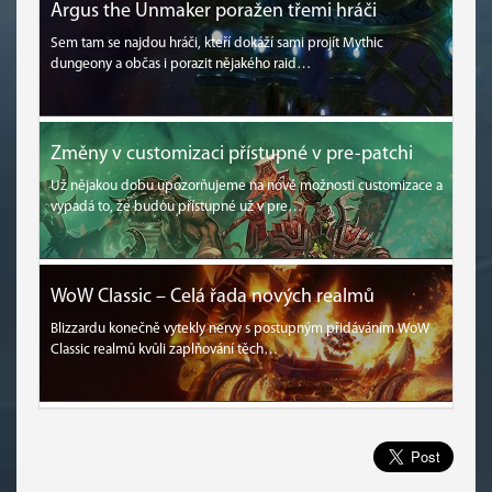
Argus the Unmaker poražen třemi hráči
Sem tam se najdou hráči, kteří dokáží sami projít Mythic
dungeony a občas i porazit nějakého raid…
Změny v customizaci přístupné v pre-patchi
Už nějakou dobu upozorňujeme na nové možnosti customizace a
vypadá to, že budou přístupné už v pre…
WoW Classic – Celá řada nových realmů
Blizzardu konečně vytekly nervy s postupným přidáváním WoW
Classic realmů kvůli zaplňování těch…