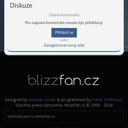
Diskuze
Žádné komentáře
Pro napsání komentáře musíte být přihlášený.
Přihlásit se
nebo
Zaregistrovat nový účet
Designed by
Jaroslav Kovář
& programmed by
Patrik Hoffmann
.
Všechna práva vyhrazena. WoWfan.cz © 2006 - 2026