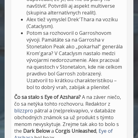
navštíviť. Potvrdili aj aspekt multiverse
(skupina alternatívnych realít).
Alex tiež vymyslel Drek'Thara na vozíku
(Cataclysm).
Potom sa rozhovoril o Garroshovom
vývoji. Pamätáte sa na Garrosha v
Stonetalon Peak ako „pokarhal“ generála
Krom'gara? V Cataclysm nastalo medzi
vývojarmi nedorozumenie. Alex pracoval
na questoch v Stonetalon, kde nie celkom
pravdivo bol Garrosh zobrazený.
Uzatvoril to krátkou charakteristikou –
bol to dobrý vrah, zabijak a plieniteľ.
Čo sa stalo s Eye of Azshara?
A na záver niečo,
čo sa netýka tohto rozhovoru. Redaktor z
blizzpro
pátral a (ne)prekvapivo, v databáze
obchodných známok sa už produkt s týmto
menom nevyskytuje. Zrejme tak ako to bolo s
the
Dark Below
a
Corgis Unleashed
,
Eye of
Azshara
bol hoax.