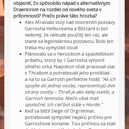
objasniť, čo spôsobilo nápad s alternatívnym
Draenorom na rozdiel od nového sveta v
prítomnosti? Prečo práve táto hrozba?
Alex Afrasiabi stojí nad stvorením postavy
Garrosha Hellscreama a Blizzard si bol
vedomý, že nebude použitý len raz, ale
stane sa legendárnou postavou. Bolo len
treba mu vymyslieť osud.
Plánovalo sa o heroickom a spasiteľskom
príbehu, ktorý by z Garrosha vytvoril
silného orka. Napokon však pracovali viac
s Thrallom a potrebovali jeho protiklad -
a na to sa Garrosh perfektne hodil:
"Ak ich
spojíte do jednej osoby, reprezentujú dve
strany osoby – Thrall je ako keby svetlo, a
Garrosh temnota. Niečo však mali
spoločné, ich cieľ bol stále v Horde."
Keď sa blížil Siege of Orgrimmar,
potrebovali vymyslieť nejakú príčinu pre
Garroshove konanie. Tou príčinou sa stali