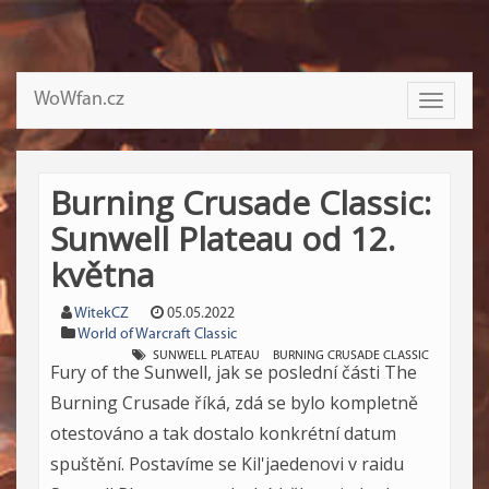
WoWfan.cz
Toggle
navigati
Burning Crusade Classic:
Sunwell Plateau od 12.
května
WitekCZ
05.05.2022
World of Warcraft Classic
SUNWELL PLATEAU
BURNING CRUSADE CLASSIC
Fury of the Sunwell, jak se poslední části The
Burning Crusade říká, zdá se bylo kompletně
otestováno a tak dostalo konkrétní datum
spuštění. Postavíme se Kil'jaedenovi v raidu