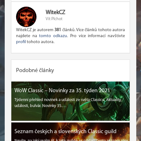
WitekCZ
Vít Plchot
WitekCZ je autorem
381
článků. Více článků tohoto autora
najdete na
tomto odkazu
. Pro více informací navštivte
profil
tohoto autora.
Podobné články
WoW Classic – Novinky za 35. týden 2021
Týdenní přehled novinek a událostí ze světa Classicu. Aktuality,
události, bulvár. Novinky 35.…
Seznam českých a slovenských Classic guild
Nevíte, na jaký realm jít, k jaké guildě se přidat? Tento seznam vám