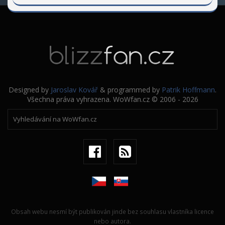
Designed by
Jaroslav Kovář
& programmed by
Patrik Hoffmann
.
Všechna práva vyhrazena. WoWfan.cz © 2006 - 2026
Obsah webu nesmí být publikován jinde bez souhlasu vlastníka licence
nebo autora.