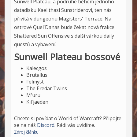
Sunwell Plateau, a podruhé během jednoho
datadisku Kael'thasi Sunstriderovi, ten nás
přivítá v dungeonu
Magisters' Terrace
. Na
ostrově Quel'Danas bude čekat nová frakce
Shattered Sun Offensive s další várkou daily
questů a vybavení.
Sunwell Plateau bossové
Kalecgos
Brutallus
Felmyst
The Eredar Twins
M'uru
Kil'jaeden
Chcete si povídat o World of Warcraft? Připojte
se na náš
Discord
. Rádi vás uvidíme.
Zdroj článku