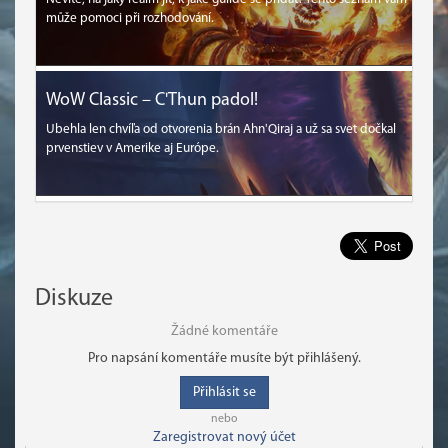
může pomoci při rozhodování.
WoW Classic – C'Thun padol!
Ubehla len chvíľa od otvorenia brán Ahn'Qiraj a už sa svet dočkal
prvenstiev v Amerike aj Európe.
Diskuze
Žádné komentáře
Pro napsání komentáře musíte být přihlášený.
Přihlásit se
nebo
Zaregistrovat nový účet