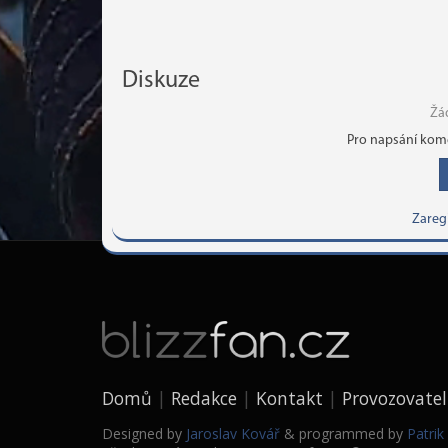
Diskuze
Žá
Pro napsání kome
Zareg
Domů
Redakce
Kontakt
Provozovatel
Designed by
Jaroslav Kovář
& programmed by
Patri