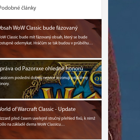
Podobné články
bsah WoW Classic bude fázovaný
oW Classic bude mít fázovaný obsah, který se bude
ostupně odemykat. Hráčům se tak budou v průběhu…
práva od Pazoraxe ohledně honorů
lassicem poslední dobou nejvíce rezonují problémy
onory.
orld of Warcraft Classic - Update
lizzard před časem uveřejnil stručný přehled fixů, k nimž
ošlo na základě dema WoW Classicu…