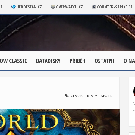
CZ
HEROESFAN.CZ
OVERWATCH.CZ
COUNTER-STRIKE.CZ
OW CLASSIC
DATADISKY
PŘÍBĚH
OSTATNÍ
O NÁ
CLASSIC
REALM
SPOJENÍ