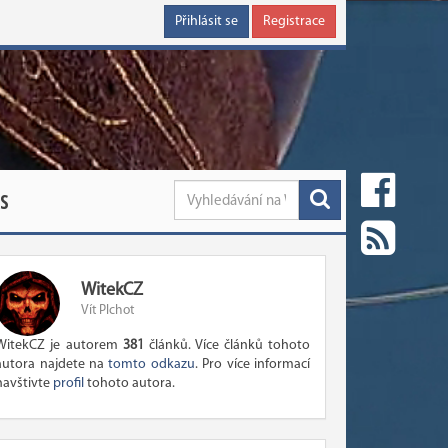
Přihlásit se
Registrace
S
WitekCZ
Vít Plchot
WitekCZ je autorem
381
článků. Více článků tohoto
autora najdete na
tomto odkazu
. Pro více informací
navštivte
profil
tohoto autora.