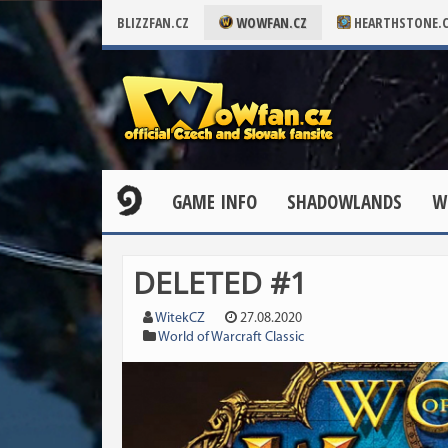
BLIZZFAN.CZ
WOWFAN.CZ
HEARTHSTONE.
GAME INFO
SHADOWLANDS
W
DELETED #1
WitekCZ
27.08.2020
World of Warcraft Classic