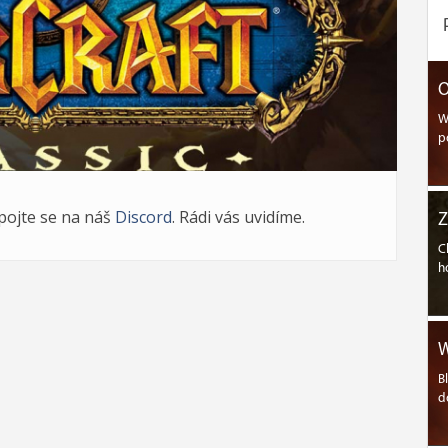
O
W
p
ipojte se na náš
Discord
. Rádi vás uvidíme.
Z
C
h
W
B
d