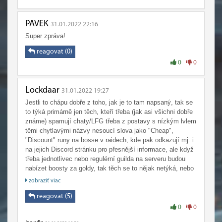
PAVEK
31.01.2022 22:16
Super zpráva!
reagovat (0)
0
0
Lockdaar
31.01.2022 19:27
Jestli to chápu dobře z toho, jak je to tam napsaný, tak se
to týká primárně jen těch, kteří třeba (jak asi všichni dobře
známe) spamují chaty/LFG třeba z postavy s nízkým lvlem
těmi chytlavými názvy nesoucí slova jako "Cheap",
"Discount" runy na bosse v raidech, kde pak odkazují mj. i
na jejich Discord stránku pro přesnější informace, ale když
třeba jednotlivec nebo regulérní guilda na serveru budou
nabízet boosty za goldy, tak těch se to nějak netýká, nebo
jak jinak si vyložit ten odstavec "Tato změna pravidel
zobraziť viac
neomezuje jednotlivce a guildy v používání herních
nástrojů (Trade chat), aby mohli nakupovat a prodávat
reagovat (5)
předměty a aktivity za herní měnu." - a zejména pak ten
0
0
pojem/tu část "aktivity za herní měnu"? Pod tím slovem