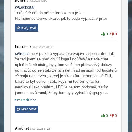
Ironfis
aktivita se dá asi dost lehce představit i ten boost.
31.01.2022 19:50
Určitě správný krok v tom, jestli to razantně omezí aspoň
@Lockdaar
ty přiblblý spamery v chatu, otázka ale je, jak to vezmou
Teď ještě dát do pr*ele ten token a je to.
lidi. Asi se dobře ví, že v dnešní době jsou boosty velmi
Nicméně se teprve ukáže, jak to bude vypadat v praxi.
oblíbený, a z principu co je oblíbený tak to se může někdy
@
reagovat
obtížně zakazovat
0
0
Lockdaar
31.01.2022 20:10
@Ironfis
no v praxi to vypadá překvapivě aspoň zatím tak,
že teď jsem se před chvílí lognul do WoW a trade chat
úplně krásně čistej, byly tam vidět jen překvapivý dotazy
od hráčů, co se stalo že tam není žádnej spam od boosterů
^^ hraju na serveru, kterej je skoro furt permanentně Full,
takže to byl celkem šok, když mi teď ten chat furt
nerolloval jako předtím, LFG je na tom obdobně, zatím
jsem si nevšimnul, že by tam byly vytvořený grupy na
boosty
zobraziť viac
@
reagovat
0
0
Am0net
31.01.2022 21:24