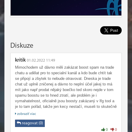
Diskuze
kritik
01.02.2022 11:49
Mimochodem už dávno měli zakázat boost spam na trade
chatu a udělat pro to specialní kanál a kdo bude chtít tak
se připojí a zbytek to nebude otravovat. Dneska je trade
chat už uplně zničenej a dávno to neplní účel jakej to má
mít jako např prodat nějaký boečko ted skoro nejde v tom
spamu boostu se to hned ztratí, ale problém je i
vymahatelnost, oficialně jsou boosty zakázaný v lfg tool a
je to tam pořád, takže jen kecy nestačí, museli to skutečně
banovat, stačil by ban třeba že ten člověk nemůže psát nic
zobraziť viac
do žádnýho chatu nebo zakládat lfg grupu a byl by pokoj ...
reagovat (0)
0
0