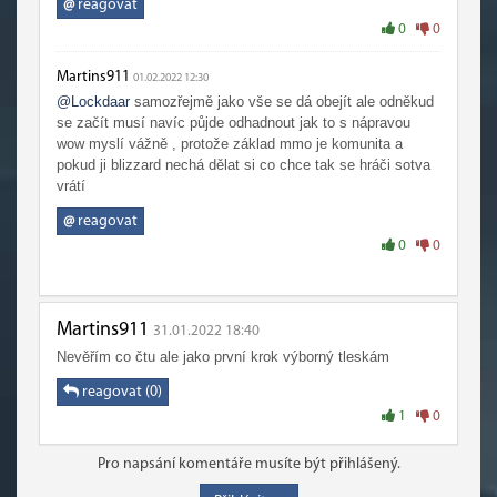
@
reagovat
0
0
Martins911
01.02.2022 12:30
@Lockdaar
samozřejmě jako vše se dá obejít ale odněkud
se začít musí navíc půjde odhadnout jak to s nápravou
wow myslí vážně , protože základ mmo je komunita a
pokud ji blizzard nechá dělat si co chce tak se hráči sotva
vrátí
@
reagovat
0
0
Martins911
31.01.2022 18:40
Nevěřím co čtu ale jako první krok výborný tleskám
reagovat (0)
1
0
Pro napsání komentáře musíte být přihlášený.