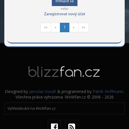
Přihlásit se
nebo
Zaregistrovat nový účet
««
«
1
»
»»
Designed by
Jaroslav Kovář
& programmed by
Patrik Hoffmann
.
Všechna práva vyhrazena. WoWfan.cz © 2006 - 2026