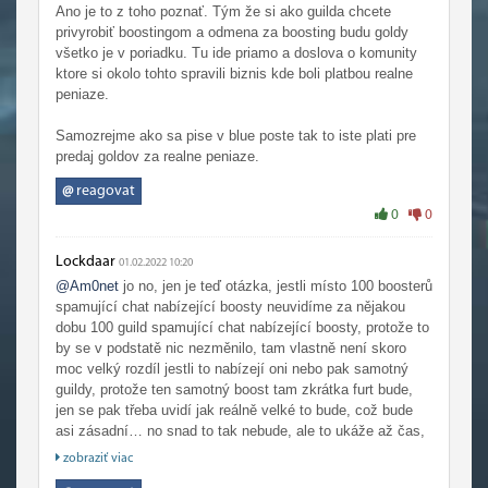
Ano je to z toho poznať. Tým že si ako guilda chcete
privyrobiť boostingom a odmena za boosting budu goldy
všetko je v poriadku. Tu ide priamo a doslova o komunity
ktore si okolo tohto spravili biznis kde boli platbou realne
peniaze.
Samozrejme ako sa pise v blue poste tak to iste plati pre
predaj goldov za realne peniaze.
@
reagovat
0
0
Lockdaar
01.02.2022 10:20
@Am0net
jo no, jen je teď otázka, jestli místo 100 boosterů
spamující chat nabízející boosty neuvidíme za nějakou
dobu 100 guild spamující chat nabízející boosty, protože to
by se v podstatě nic nezměnilo, tam vlastně není skoro
moc velký rozdíl jestli to nabízejí oni nebo pak samotný
guildy, protože ten samotný boost tam zkrátka furt bude,
jen se pak třeba uvidí jak reálně velké to bude, což bude
asi zásadní… no snad to tak nebude, ale to ukáže až čas,
nicméně mám k tomu i přes tenhle dobrý krok trochu jistou
zobraziť viac
skepsi vzhledem k dnešní době