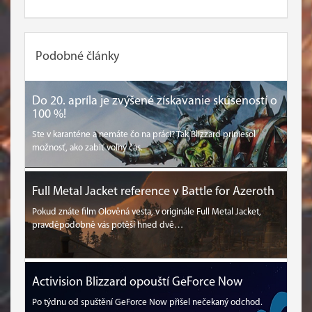
Podobné články
Do 20. apríla je zvýšené získavanie skúseností o
100 %!
Ste v karanténe a nemáte čo na práci? Tak Blizzard priniesol
možnosť, ako zabiť voľný čas.
Full Metal Jacket reference v Battle for Azeroth
Pokud znáte film Olověná vesta, v originále Full Metal Jacket,
pravděpodobně vás potěší hned dvě…
Activision Blizzard opouští GeForce Now
Po týdnu od spuštění GeForce Now přišel nečekaný odchod.