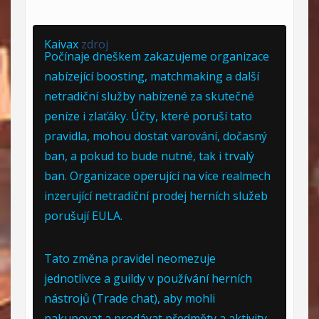
Kaivax
zdroj
Počínaje dneškem zakazujeme organizace
nabízející boosting, matchmaking a další
netradiční služby nabízené za skutečné
peníze i zlaťáky. Účty, které poruší tato
pravidla, mohou dostat varování, dočasný
ban, a pokud to bude nutné, tak i trvalý
ban. Organizace operující na více realmech
inzerující netradiční prodej herních služeb
porušují EULA.
Tato změna pravidel neomezuje
jednotlivce a guildy v používání herních
nástrojů (Trade chat), aby mohli
nakupovat a prodávat předměty a aktivity