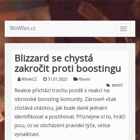
WoWfan.cz
Toggle
navigati
Blizzard se chystá
zakročit proti boostingu
WitekCZ
31.01.2022
Hlavní
BOOST
Reakce přichází trochu pozdě s reakcí na
obrovské boosting komunity. Zároveň však
zůstává otázkou, jak bude dané jednání
identifikovat a postihovat. Přiznejme si to, hráči
jsou, co se obcházení pravidel týče, velice
vynalézaví.