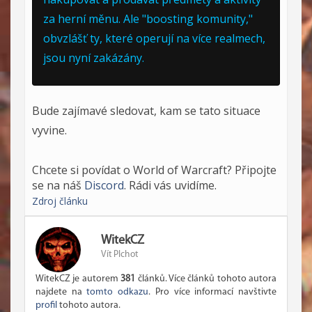
za herní měnu. Ale "boosting komunity,"
obvzlášť ty, které operují na více realmech,
jsou nyní zakázány.
Bude zajímavé sledovat, kam se tato situace
vyvine.
Chcete si povídat o World of Warcraft? Připojte
se na náš
Discord
. Rádi vás uvidíme.
Zdroj článku
WitekCZ
Vít Plchot
WitekCZ je autorem
381
článků. Více článků tohoto autora
najdete na
tomto odkazu
. Pro více informací navštivte
profil
tohoto autora.