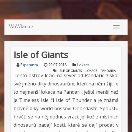
WoWfan.cz
Toggle
navigati
Isle of Giants
Esperanta
29.07.2018
Lokace
ISLE OF GIANTS
LOKACE
PANDARIA
Tento ostrov ležící na sever od Pandarie získal
své jméno díky dinosaurům, kteří na něm žijí. Je
to nejmenší lokace na Pandarii, ještě menší než
je Timeless Isle či Isle of Thunder a je známá
hlavně díky world bossovi Ooondastě. Spoustu
hráčů se na něj dodnes vrací, jelikož z místních
dinosaurů padají kosti, které se dají prodat v