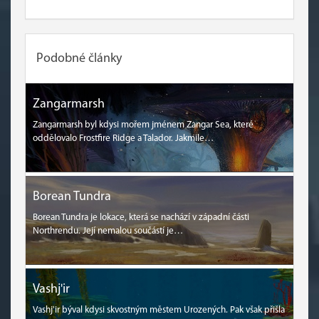
Podobné články
Zangarmarsh
Zangarmarsh byl kdysi mořem jménem Zangar Sea, které
oddělovalo Frostfire Ridge a Talador. Jakmile…
Borean Tundra
Borean Tundra je lokace, která se nachází v západní části
Northrendu. Její nemalou součástí je…
Vashj'ir
Vashj'ir býval kdysi skvostným městem Urozených. Pak však přišla