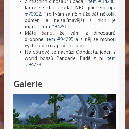
Z místních dinosaurů padají
item #94288
,
které se dají prodat NPC jménem
npc
#70022
. Troll vám za ně může dát několik
odměn a nejzajímavější z nich je
mount
item #94290
.
Máte šanci, že vám z dinosaurů
droppne
item #94295
a z něj se mohou
vylíhnout tři raptoří mounti.
Na ostrově se nachází Oondasta, jeden z
world bossů Pandarie. Padá z ní
item
#94228
.
Galerie