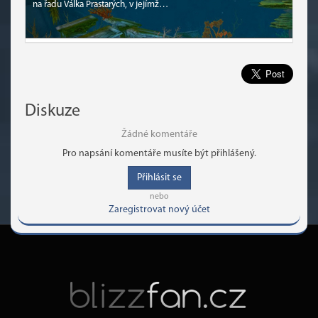
na řadu Válka Prastarých, v jejímž…
Diskuze
Žádné komentáře
Pro napsání komentáře musíte být přihlášený.
Přihlásit se
nebo
Zaregistrovat nový účet