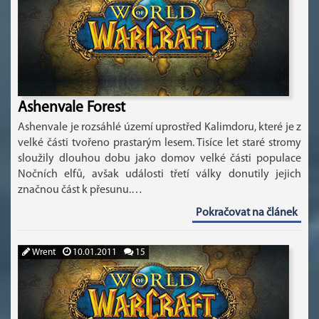
Ashenvale Forest
Ashenvale je rozsáhlé území uprostřed Kalimdoru, které je z
velké části tvořeno prastarým lesem. Tisíce let staré stromy
sloužily dlouhou dobu jako domov velké části populace
Nočních elfů, avšak události třetí války donutily jejich
značnou část k přesunu.…
Pokračovat na článek
Wrent
10.01.2011
15