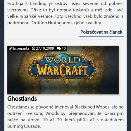
Hrothgar's Landing je ostrov ležící severně od pobřeží
Icecrownu. Dříve to byl domov tuskarrů a měli zde i své
velké rybářské vesnice. Toto všechno však bylo zničeno a
podrobeno Drottinn Hrothgarem a jeho kvaldiry.
Pokračovat na článek
Esperanta
27.10.2009
10
Ghostlands
Ghostlands se původně jmenoval Blackened Woods, ale po
odtržení Eversong Woods byl přejmenován. Je lokací pro
hráče na úrovni 10 až 20, která přišla až s datadiskem
Burning Crusade.