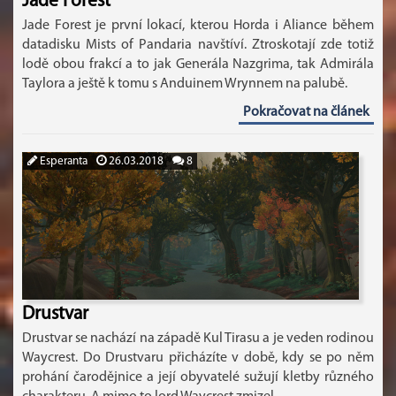
Jade Forest
Jade Forest je první lokací, kterou Horda i Aliance během
datadisku Mists of Pandaria navštíví. Ztroskotají zde totiž
lodě obou frakcí a to jak Generála Nazgrima, tak Admirála
Taylora a ještě k tomu s Anduinem Wrynnem na palubě.
Pokračovat na článek
Esperanta
26.03.2018
8
Drustvar
Drustvar se nachází na západě Kul Tirasu a je veden rodinou
Waycrest. Do Drustvaru přicházíte v době, kdy se po něm
prohání čarodějnice a její obyvatelé sužují kletby různého