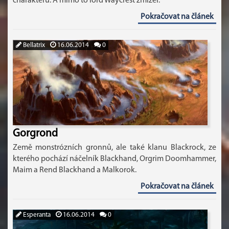
charakteru. A mimo to lord Waycrest zmizel.
Pokračovat na článek
Bellatrix
16.06.2014
0
Gorgrond
Země monstrózních gronnů, ale také klanu Blackrock, ze
kterého pochází náčelník Blackhand, Orgrim Doomhammer,
Maim a Rend Blackhand a Malkorok.
Pokračovat na článek
Esperanta
16.06.2014
0