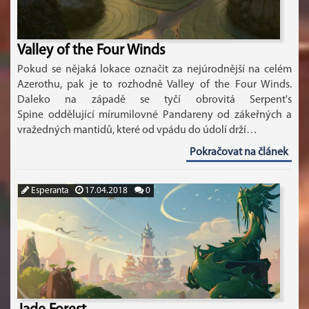
Valley of the Four Winds
Pokud se nějaká lokace označit za nejúrodnější na celém
Azerothu, pak je to rozhodně Valley of the Four Winds.
Daleko na západě se tyčí obrovitá Serpent's
Spine oddělující mírumilovné Pandareny od zákeřných a
vražedných mantidů, které od vpádu do údolí drží…
Pokračovat na článek
Esperanta
17.04.2018
0