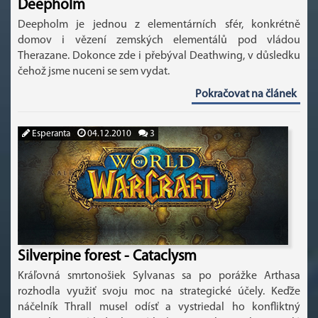
Deepholm
Deepholm je jednou z elementárních sfér, konkrétně
domov i vězení zemských elementálů pod vládou
Therazane. Dokonce zde i přebýval Deathwing, v důsledku
čehož jsme nuceni se sem vydat.
Pokračovat na článek
Esperanta
04.12.2010
3
Silverpine forest - Cataclysm
Kráľovná smrtonošiek Sylvanas sa po porážke Arthasa
rozhodla využiť svoju moc na strategické účely. Keďže
náčelník Thrall musel odísť a vystriedal ho konfliktný