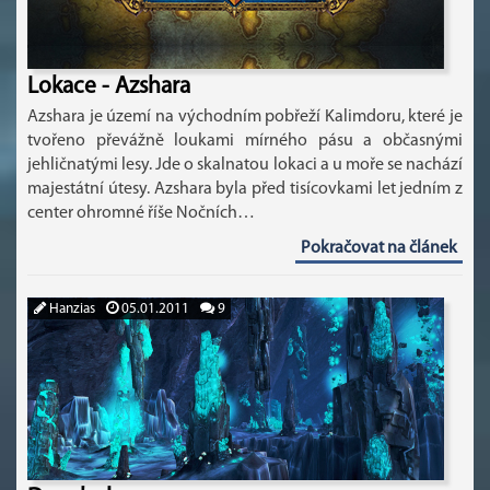
Lokace - Azshara
Azshara je území na východním pobřeží Kalimdoru, které je
tvořeno převážně loukami mírného pásu a občasnými
jehličnatými lesy. Jde o skalnatou lokaci a u moře se nachází
majestátní útesy. Azshara byla před tisícovkami let jedním z
center ohromné říše Nočních…
Pokračovat na článek
Hanzias
05.01.2011
9