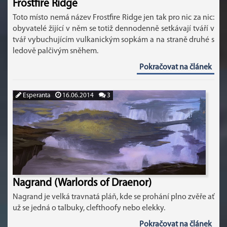
Frostfire Ridge
Toto místo nemá název Frostfire Ridge jen tak pro nic za nic:
obyvatelé žijící v něm se totiž dennodenně setkávají tváří v
tvář vybuchujícím vulkanickým sopkám a na straně druhé s
ledově palčivým sněhem.
Pokračovat na článek
Esperanta
16.06.2014
3
Nagrand (Warlords of Draenor)
Nagrand je velká travnatá pláň, kde se prohání plno zvěře ať
už se jedná o talbuky, clefthoofy nebo elekky.
Pokračovat na článek