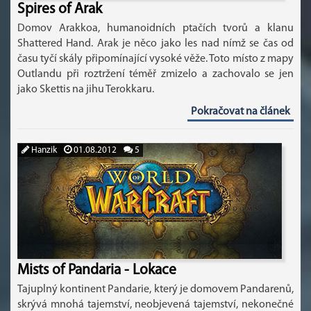
Spires of Arak
Domov Arakkoa, humanoidních ptačích tvorů a klanu
Shattered Hand. Arak je něco jako les nad nímž se čas od
času tyčí skály připomínající vysoké věže. Toto místo z mapy
Outlandu při roztržení téměř zmizelo a zachovalo se jen
jako Skettis na jihu Terokkaru.
Pokračovat na článek
Hanzik
01.08.2012
5
Mists of Pandaria - Lokace
Tajuplný kontinent Pandarie, který je domovem Pandarenů,
skrývá mnohá tajemství, neobjevená tajemství, nekonečné