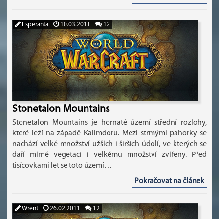
Esperanta
10.03.2011
12
Stonetalon Mountains
Stonetalon Mountains je hornaté území střední rozlohy,
které leží na západě Kalimdoru. Mezi strmými pahorky se
nachází velké množství užších i širších údolí, ve kterých se
daří mírné vegetaci i velkému množství zvířeny. Před
tisícovkami let se toto území…
Pokračovat na článek
Wrent
26.02.2011
12