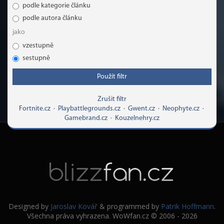
podle kategorie článku
podle autora článku
jako
vzestupně
sestupně
Použít filtr
Zrušit filtr
Fortnite.cz
·
Playbattlegrounds.cz
·
Gwent.cz
·
Neophyte.cz
·
Gamebrand.cz
·
Kouzelnehry.cz
Designed by
Jaroslav Kovář
& programmed by
Patrik Hoffmann
.
Všechna práva vyhrazena. WoWfan.cz © 2006 - 2026