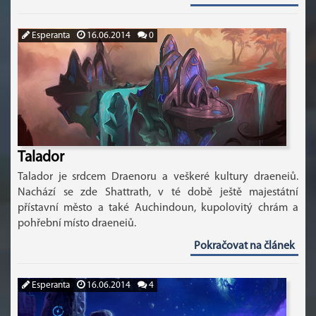
Esperanta
16.06.2014
0
Talador
Talador je srdcem Draenoru a veškeré kultury draeneiů.
Nachází se zde Shattrath, v té době ještě majestátní
přístavní město a také Auchindoun, kupolovitý chrám a
pohřební místo draeneiů.
Pokračovat na článek
Esperanta
16.06.2014
4