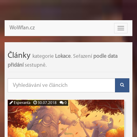
WoWfan.cz
Toggle
navigati
Články
kategorie
Lokace
. Seřazení
podle data
přidání
sestupně.
Esperanta
30.07.2018
0