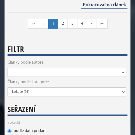
Pokračovat na článek
««
«
1
2
3
4
»
»»
FILTR
Články podle autora
Články podle kategorie
SEŘAZENÍ
Seřadit
podle data přidání