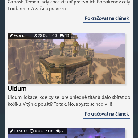
Garrosh, Temná lady chce získať pre svojich Forsakenov celý
Lordareon. A začala práve so…
Pokračovat na článek
Esperanta
28.09.2010
13
Uldum
Uldum, lokace, kde by se lore ohledně titánů dalo sbírat do
košíku. V týhle poušti? To tak. No, abyste se nedivili!
Pokračovat na článek
Hanzias
30.07.2010
25