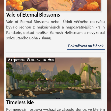
Vale of Eternal Blossoms
Vale of Eternal Blossoms neboli Údolí věčného rozkvětu
bývalo jednou z nejkrásnějších a nejposvátnějších krajin
Pandarie, dokud nepřišel Garrosh Hellscream a nevykopal
srdce Starého Boha Y'shaarj.
Pokračovat na článek
Esperanta
30.07.2018
0
Timeless Isle
Pojmenování ostrova vychází ze západu slunce, ve kterém