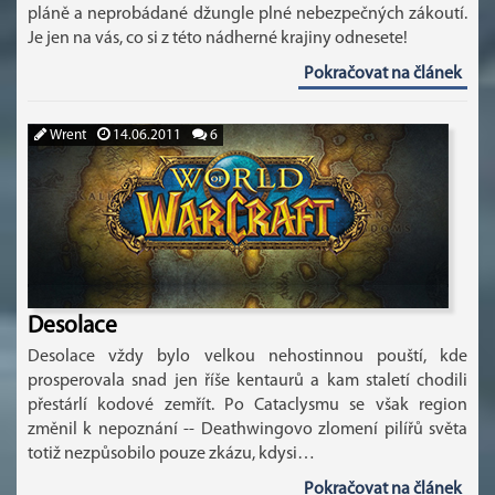
pláně a neprobádané džungle plné nebezpečných zákoutí.
Je jen na vás, co si z této nádherné krajiny odnesete!
Pokračovat na článek
Wrent
14.06.2011
6
Desolace
Desolace vždy bylo velkou nehostinnou pouští, kde
prosperovala snad jen říše kentaurů a kam staletí chodili
přestárlí kodové zemřít. Po Cataclysmu se však region
změnil k nepoznání -- Deathwingovo zlomení pilířů světa
totiž nezpůsobilo pouze zkázu, kdysi…
Pokračovat na článek