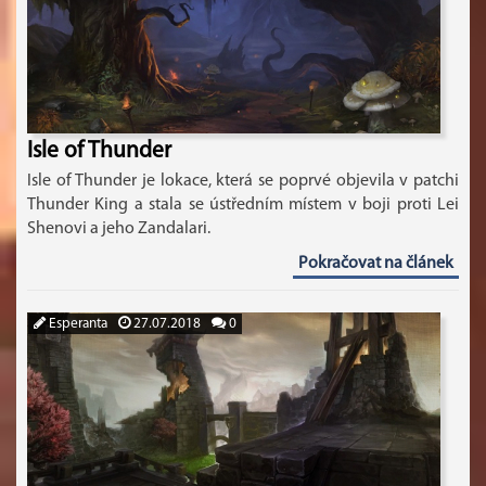
Isle of Thunder
Isle of Thunder je lokace, která se poprvé objevila v patchi
Thunder King a stala se ústředním místem v boji proti Lei
Shenovi a jeho Zandalari.
Pokračovat na článek
Esperanta
27.07.2018
0