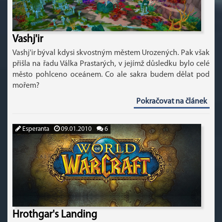
Vashj'ir
Vashj'ir býval kdysi skvostným městem Urozených. Pak však
přišla na řadu Válka Prastarých, v jejímž důsledku bylo celé
město pohlceno oceánem. Co ale sakra budem dělat pod
mořem?
Pokračovat na článek
Esperanta
09.01.2010
6
Hrothgar's Landing