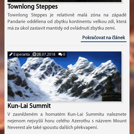
Townlong Steppes
Townlong Steppes je relativně malá zóna na západě
Pandarie oddělena od zbytku kontinentu velkou zdí, která
má za úkol zastavit mantidy od ovládnutí zbytku zemí.
Pokračovat na článek
Esperanta
26.07.2018
0
Kun-Lai Summit
V zasněženém a hornatém Kun-Lai Summitu naleznete
nejenom nejvyšší horu celého Azerothu s názvem Mount
Neverest ale také spoustu dalších překvapení.