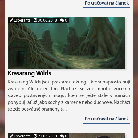
Pokračovat na článek
Esperanta
30.06.2018
0
Krasarang Wilds
Krasarang Wilds jsou prastarou džunglí, která naprosto bují
životem. Ale nejen tím. Nachází se zde mnoho zřícenin
staveb postavených mogu, kteří se ještě stále v ruinách
pohybují ať už jako sochy z kamene nebo duchové. Nachází
se zde posvátné prameny s…
Pokračovat na článek
Esperanta
21.04.2018
0