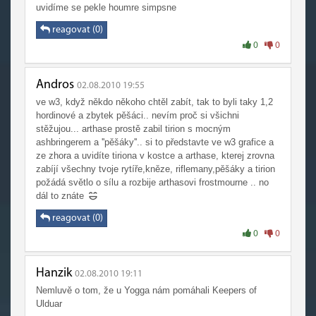
uvidíme se pekle houmre simpsne
reagovat (0)
0
0
Andros
02.08.2010 19:55
ve w3, když někdo někoho chtěl zabít, tak to byli taky 1,2
hordinové a zbytek pěšáci.. nevím proč si všichni
stěžujou... arthase prostě zabil tirion s mocným
ashbringerem a ''pěšáky''.. si to představte ve w3 grafice a
ze zhora a uvidíte tiriona v kostce a arthase, kterej zrovna
zabíjí všechny tvoje rytíře,kněze, riflemany,pěšáky a tirion
požádá světlo o sílu a rozbije arthasovi frostmourne .. no
dál to znáte
reagovat (0)
0
0
Hanzik
02.08.2010 19:11
Nemluvě o tom, že u Yogga nám pomáhali Keepers of
Ulduar