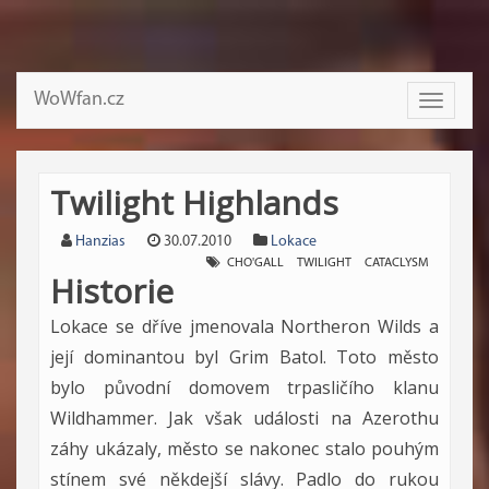
WoWfan.cz
Toggle
navigati
Twilight Highlands
Hanzias
30.07.2010
Lokace
CHO'GALL
TWILIGHT
CATACLYSM
Historie
Lokace se dříve jmenovala Northeron Wilds a
její dominantou byl Grim Batol. Toto město
bylo původní domovem trpasličího klanu
Wildhammer. Jak však události na Azerothu
záhy ukázaly, město se nakonec stalo pouhým
stínem své někdejší slávy. Padlo do rukou