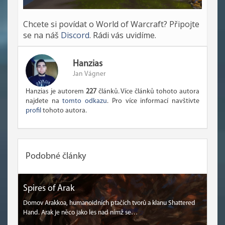
Chcete si povídat o World of Warcraft? Připojte
se na náš
Discord
. Rádi vás uvidíme.
Hanzias
Jan Vágner
Hanzias je autorem
227
článků. Více článků tohoto autora
najdete na
tomto odkazu
. Pro více informací navštivte
profil
tohoto autora.
Podobné články
Spires of Arak
Domov Arakkoa, humanoidních ptačích tvorů a klanu Shattered
Hand. Arak je něco jako les nad nímž se…