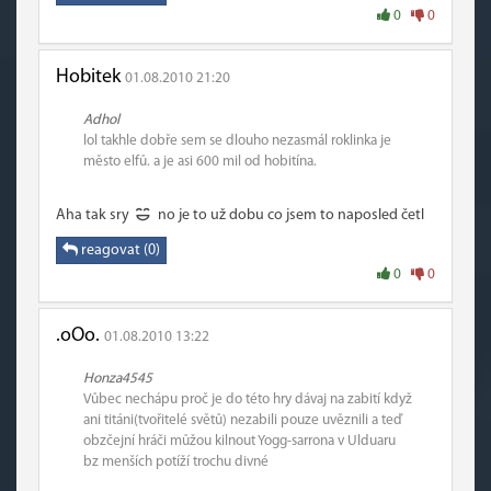
0
0
Hobitek
01.08.2010 21:20
Adhol
lol takhle dobře sem se dlouho nezasmál roklinka je
město elfů. a je asi 600 mil od hobitína.
Aha tak sry
no je to už dobu co jsem to naposled četl
reagovat (0)
0
0
.oOo.
01.08.2010 13:22
Honza4545
Vůbec nechápu proč je do této hry dávaj na zabití když
ani titáni(tvořitelé světů) nezabili pouze uvěznili a teď
obzčejní hráči můžou kilnout Yogg-sarrona v Ulduaru
bz menších potíží trochu divné