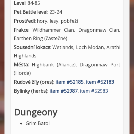
Level:
84-85
Pet Battle level:
23-24
Prostředí:
hory, lesy, pobřeží
Frakce:
Wildhammer Clan, Dragonmaw Clan,
Earthen Ring (částečně)
Sousední lokace:
Wetlands, Loch Modan, Arathi
Highlands
Města:
Highbank (Aliance), Dragonmaw Port
(Horda)
Rudové žíly (ores):
item #52185
,
item #52183
Bylinky (herbs):
item #52987
,
item #52983
Dungeony
Grim Batol