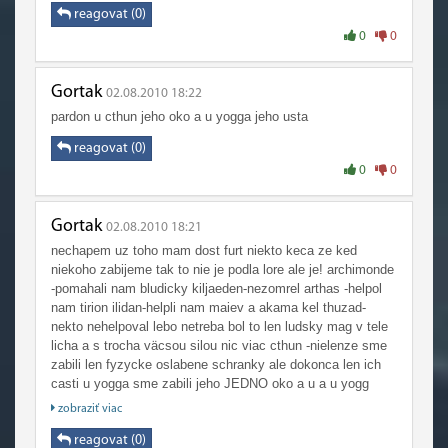
reagovat (0)
0
0
Gortak
02.08.2010 18:22
pardon u cthun jeho oko a u yogga jeho usta
reagovat (0)
0
0
Gortak
02.08.2010 18:21
nechapem uz toho mam dost furt niekto keca ze ked
niekoho zabijeme tak to nie je podla lore ale je! archimonde
-pomahali nam bludicky kiljaeden-nezomrel arthas -helpol
nam tirion ilidan-helpli nam maiev a akama kel thuzad-
nekto nehelpoval lebo netreba bol to len ludsky mag v tele
licha a s trocha väcsou silou nic viac cthun -nielenze sme
zabili len fyzycke oslabene schranky ale dokonca len ich
casti u yogga sme zabili jeho JEDNO oko a u a u yogg
sarona len jeho velku hubu nic viac!a takto by som mohol
zobraziť viac
pokracovat kludne do NEKONECNA!
reagovat (0)