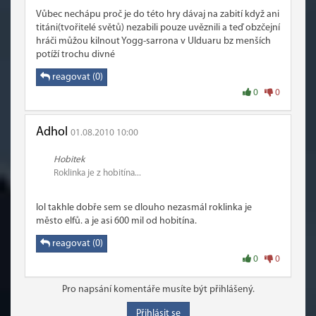
Vůbec nechápu proč je do této hry dávaj na zabití když ani
titáni(tvořitelé světů) nezabili pouze uvěznili a teď obzčejní
hráči můžou kilnout Yogg-sarrona v Ulduaru bz menších
potíží trochu divné
reagovat (0)
0
0
Adhol
01.08.2010 10:00
Hobitek
Roklinka je z hobitína...
lol takhle dobře sem se dlouho nezasmál roklinka je
město elfů. a je asi 600 mil od hobitína.
reagovat (0)
0
0
Pro napsání komentáře musíte být přihlášený.
Přihlásit se