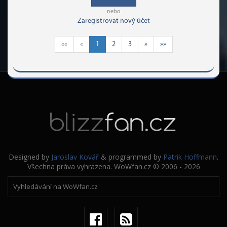
nebo
Zaregistrovat nový účet
««
«
1
2
3
»
»»
Designed by
Jaroslav Kovář
& programmed by
Patrik Hoffmann
.
Všechna práva vyhrazena. WoWfan.cz © 2006 - 2026