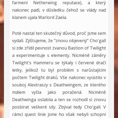
farmení Netherwing reputace), a který
nakonec padl, v důsledku čehož se vlády nad
klanem ujala Warlord Zaela.
Poté nastal ten skutečný důvod, proč jsme sem
vydali. Zjištujeme, že "znovu objevený" Cho'gall
si zde zřídil pevnost zvanou Bastion of Twilight
a experimentuje s elementy. Nicméně záměry
Twilight's Hammeru se týkaly i červené dračí
letky, jelikož tu byl problém s narůstajícím
počtem Twilight draků. Vše nakonec vyústilo v
souboj Alextraszy s Deathwingem, ze kterého
málem vyšla jako poražená. Nicméně
Deathwinga oslabila a ten se rozhodl si znovu
posbírat veškeré síly. Zbýval tedy Cho'gall. V
rámci quest linie jsme ho však nebyli schopni