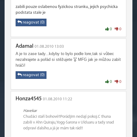
zabili pouze oslabenou fyzickou stranku, jejich psychicka
podstata stale je
reagovat (0)
0
0
Adamal
01.08.2010 13:03
A je to zase tady...kdyby to bylo podle lore,tak si vůbec
nezahrajete a pořád si stěžujete
MFG jak je můžou zabít
hráči!
reagovat (0)
0
0
Honza4545
01.08.2010 11:22
Havekar
Chudáci staří bohové!!Porádjim nedají pokoj.C thuna
zabili v Ahn Quiraju,Yogg-Sarona v Ulduaru a tady snad
odpraví dalsího,a já je mám tak rád!!