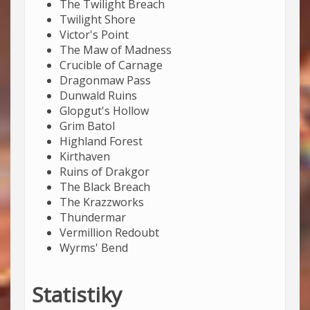
The Twilight Breach
Twilight Shore
Victor's Point
The Maw of Madness
Crucible of Carnage
Dragonmaw Pass
Dunwald Ruins
Glopgut's Hollow
Grim Batol
Highland Forest
Kirthaven
Ruins of Drakgor
The Black Breach
The Krazzworks
Thundermar
Vermillion Redoubt
Wyrms' Bend
Statistiky