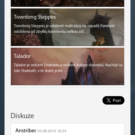
Townlong Steppes
Townlong Steppes je relativně malá zóna na západě Pandarie
oddělena od zbytku kontinentu velkou zdí…
Talador
Talador je srdcem Draenoru a veškeré kultury draeneiů. Nachází se
zde Shattrath, v té době ještě…
Diskuze
Anstriber
05.08.2010 18:24