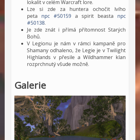
lokalit v celém Warcraft lore.
Lze si zde za huntera ochočit lvího
peta
npc #50159
a spirit beasta
npc
#50138
.
Je zde znát i přímá přítomnost Starých
Bohů.
V Legionu je nám v rámci kampaně pro
Shamany odhaleno, že Legie je v Twilight
Highlands v přesile a Wildhammer klan
rozprchnutý všude možně.
Galerie