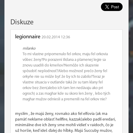
Diskuze
legionnaire
20.02.2014 12:36
milanko
To mi vlastne pripomenulo fel orkov, maju fel orkovia
vôbec ženy?Po porazení ilidana a plamenej legie sa
znovu usadili do kmeňov?Nemôže ich skazenie
spôsobiť neplodnosť?Alebo možnosť prečo ženy fel
orkyňe nie su môže byť že by ich to zabilo?Teraz je
vlastne situacia v outlande taká že su tam klany fel
orkov bez žien(alebo ich tam len nedávaju ako pri
ogroch) a zas maghar kde su skoro len ženy , lebo tých
maghar mužov odniesli a premenili na fel orkov nie?
myslím , že majú ženy, rovnako ako fel elfovia (ak ma
pamäť neklame oblasť hellfire, kazzak)alebo padlí eredari,
minimálne dve ich ženy sme mohli vidieť v raidoch, čo je
už horšie, keď ideš ďalej do hĺbky. Majú Succuby mužov,