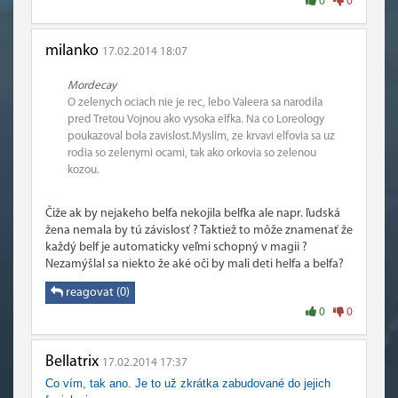
0
0
milanko
17.02.2014 18:07
Mordecay
O zelenych ociach nie je rec, lebo Valeera sa narodila
pred Tretou Vojnou ako vysoka elfka. Na co Loreology
poukazoval bola zavislost.Myslim, ze krvavi elfovia sa uz
rodia so zelenymi ocami, tak ako orkovia so zelenou
kozou.
Čiže ak by nejakeho belfa nekojila belfka ale napr. ľudská
žena nemala by tú závislosť ? Taktiež to môže znamenať že
každý belf je automaticky veľmi schopný v magii ?
Nezamýšlal sa niekto že aké oči by mali deti helfa a belfa?
reagovat (0)
0
0
Bellatrix
17.02.2014 17:37
Co vím, tak ano. Je to už zkrátka zabudované do jejich