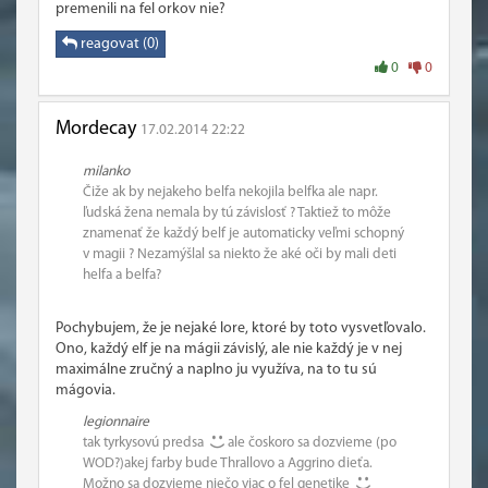
premenili na fel orkov nie?
reagovat (0)
0
0
Mordecay
17.02.2014 22:22
milanko
Čiže ak by nejakeho belfa nekojila belfka ale napr.
ľudská žena nemala by tú závislosť ? Taktiež to môže
znamenať že každý belf je automaticky veľmi schopný
v magii ? Nezamýšlal sa niekto že aké oči by mali deti
helfa a belfa?
Pochybujem, že je nejaké lore, ktoré by toto vysvetľovalo.
Ono, každý elf je na mágii závislý, ale nie každý je v nej
maximálne zručný a naplno ju využíva, na to tu sú
mágovia.
legionnaire
tak tyrkysovú predsa
ale čoskoro sa dozvieme (po
WOD?)akej farby bude Thrallovo a Aggrino dieťa.
Možno sa dozvieme niečo viac o fel genetike