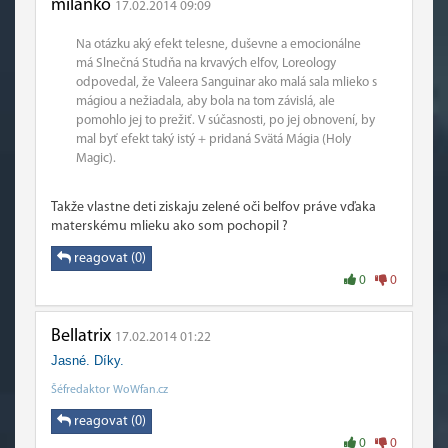
milanko
17.02.2014 09:09
Na otázku aký efekt telesne, duševne a emocionálne
má Slnečná Studňa na krvavých elfov, Loreology
odpovedal, že Valeera Sanguinar ako malá sala mlieko s
mágiou a nežiadala, aby bola na tom závislá, ale
pomohlo jej to prežiť. V súčasnosti, po jej obnovení, by
mal byť efekt taký istý + pridaná Svätá Mágia (Holy
Magic).
Takže vlastne deti ziskaju zelené oči belfov práve vďaka
materskému mlieku ako som pochopil ?
reagovat (0)
0
0
Bellatrix
17.02.2014 01:22
Jasné. Díky.
Šéfredaktor WoWfan.cz
reagovat (0)
0
0