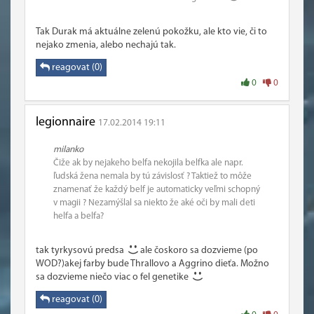
Tak Durak má aktuálne zelenú pokožku, ale kto vie, či to
nejako zmenia, alebo nechajú tak.
reagovat (0)
0
0
legionnaire
17.02.2014 19:11
milanko
Čiže ak by nejakeho belfa nekojila belfka ale napr.
ľudská žena nemala by tú závislosť ? Taktiež to môže
znamenať že každý belf je automaticky veľmi schopný
v magii ? Nezamýšlal sa niekto že aké oči by mali deti
helfa a belfa?
tak tyrkysovú predsa
ale čoskoro sa dozvieme (po
WOD?)akej farby bude Thrallovo a Aggrino dieťa. Možno
sa dozvieme niečo viac o fel genetike
reagovat (0)