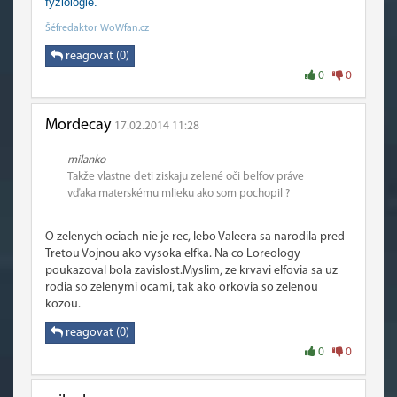
fyziologie.
Šéfredaktor WoWfan.cz
reagovat (0)
0
0
Mordecay
17.02.2014 11:28
milanko
Takže vlastne deti ziskaju zelené oči belfov práve
vďaka materskému mlieku ako som pochopil ?
O zelenych ociach nie je rec, lebo Valeera sa narodila pred
Tretou Vojnou ako vysoka elfka. Na co Loreology
poukazoval bola zavislost.Myslim, ze krvavi elfovia sa uz
rodia so zelenymi ocami, tak ako orkovia so zelenou
kozou.
reagovat (0)
0
0