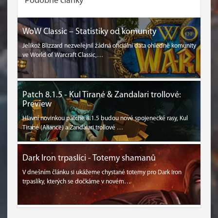
Podobné články
WoW Classic – Statistiky od komunity
Jelikož Blizzard nezveřejnil žádná oficiální data ohledně komunity
ve World of Warcraft Classic,…
Patch 8.1.5 - Kul Tirané & Zandalari trollové:
Preview
Hlavní novinkou patche 8.1.5 budou nové spojenecké rasy, Kul
Tirané (Aliance) a Zandalari trollové …
Dark Iron trpaslíci - Totemy shamanů
V dnešním článku si ukážeme chystané totemy pro Dark Iron
trpaslíky, kterých se dočkáme v novém…