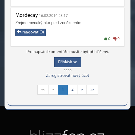
Mordecay
16.02.2014 23:17
Zrejme rovnaký ako pred znečistením.
reagovat (0)
0
0
Pro napsání komentáře musíte být přihlášený.
Přihlásit se
nebo
Zaregistrovat nový účet
««
«
1
2
»
»»