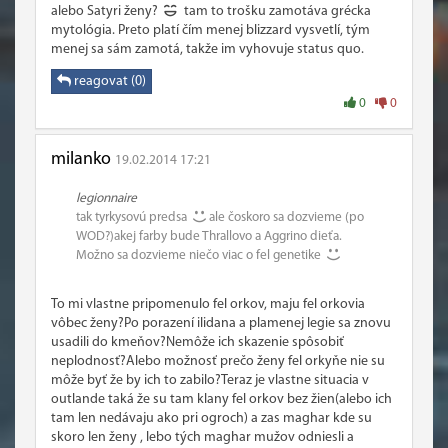
alebo Satyri ženy?
tam to trošku zamotáva grécka
mytológia. Preto platí čím menej blizzard vysvetlí, tým
menej sa sám zamotá, takže im vyhovuje status quo.
reagovat (0)
0
0
milanko
19.02.2014 17:21
legionnaire
tak tyrkysovú predsa
ale čoskoro sa dozvieme (po
WOD?)akej farby bude Thrallovo a Aggrino dieťa.
Možno sa dozvieme niečo viac o fel genetike
To mi vlastne pripomenulo fel orkov, maju fel orkovia
vôbec ženy?Po porazení ilidana a plamenej legie sa znovu
usadili do kmeňov?Nemôže ich skazenie spôsobiť
neplodnosť?Alebo možnosť prečo ženy fel orkyňe nie su
môže byť že by ich to zabilo?Teraz je vlastne situacia v
outlande taká že su tam klany fel orkov bez žien(alebo ich
tam len nedávaju ako pri ogroch) a zas maghar kde su
skoro len ženy , lebo tých maghar mužov odniesli a