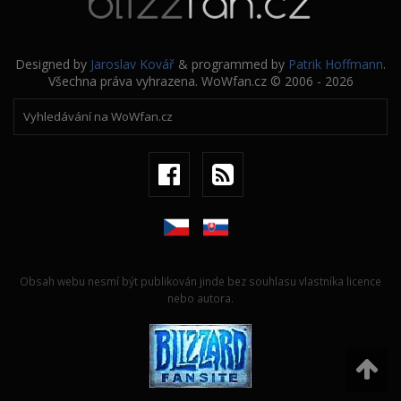
Designed by
Jaroslav Kovář
& programmed by
Patrik Hoffmann
.
Všechna práva vyhrazena. WoWfan.cz © 2006 - 2026
Obsah webu nesmí být publikován jinde bez souhlasu vlastníka licence
nebo autora.