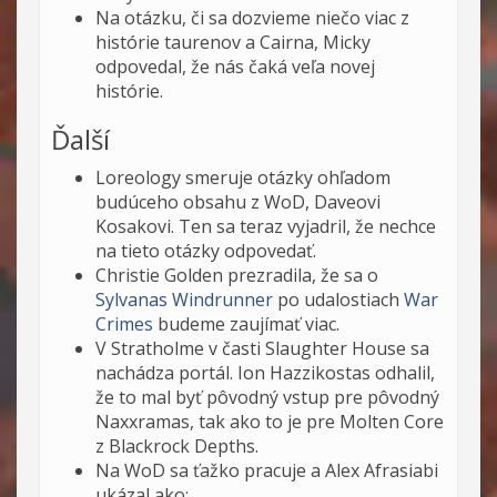
Na otázku, či sa dozvieme niečo viac z
histórie taurenov a Cairna, Micky
odpovedal, že nás čaká veľa novej
histórie.
Ďalší
Loreology smeruje otázky ohľadom
budúceho obsahu z WoD, Daveovi
Kosakovi. Ten sa teraz vyjadril, že nechce
na tieto otázky odpovedať.
Christie Golden prezradila, že sa o
Sylvanas Windrunner
po udalostiach
War
Crimes
budeme zaujímať viac.
V Stratholme v časti Slaughter House sa
nachádza portál. Ion Hazzikostas odhalil,
že to mal byť pôvodný vstup pre pôvodný
Naxxramas, tak ako to je pre Molten Core
z Blackrock Depths.
Na WoD sa ťažko pracuje a Alex Afrasiabi
ukázal ako: