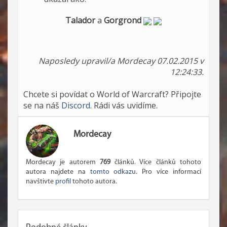
Talador
a
Gorgrond
Naposledy upravil/a Mordecay 07.02.2015 v
12:24:33.
Chcete si povídat o World of Warcraft? Připojte
se na náš
Discord
. Rádi vás uvidíme.
Mordecay
Mordecay je autorem
769
článků. Více článků tohoto
autora najdete na
tomto odkazu
. Pro více informací
navštivte
profil
tohoto autora.