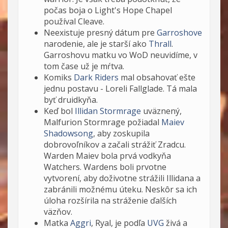
počas boja o Light's Hope Chapel
používal Cleave.
Neexistuje presný dátum pre
Garroshove
narodenie, ale je starší ako
Thrall
.
Garroshovu matku vo WoD neuvidíme, v
tom čase už je mŕtva.
Komiks
Dark Riders
mal obsahovať ešte
jednu postavu - Loreli Fallglade. Tá mala
byť druidkyňa.
Keď bol
Illidan Stormrage
uväznený,
Malfurion Stormrage požiadal
Maiev
Shadowsong
, aby zoskupila
dobrovoľníkov a začali strážiť Zradcu.
Warden Maiev bola prvá vodkyňa
Watchers. Wardens boli prvotne
vytvorení, aby doživotne strážili Illidana a
zabránili možnému úteku. Neskôr sa ich
úloha rozšírila na stráženie ďalších
väzňov.
Matka
Aggri
, Ryal, je podľa
UVG
živá a