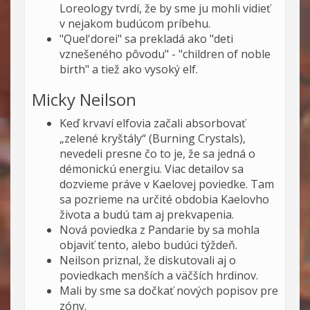
Loreology tvrdí, že by sme ju mohli vidieť
v nejakom budúcom príbehu.
"Quel'dorei" sa prekladá ako "deti
vznešeného pôvodu" - "children of noble
birth" a tiež ako vysoký elf.
Micky Neilson
Keď krvaví elfovia začali absorbovať
„zelené kryštály“ (Burning Crystals),
nevedeli presne čo to je, že sa jedná o
démonickú energiu. Viac detailov sa
dozvieme práve v Kaelovej poviedke. Tam
sa pozrieme na určité obdobia Kaelovho
života a budú tam aj prekvapenia.
Nová poviedka z Pandarie by sa mohla
objaviť tento, alebo budúci týždeň.
Neilson priznal, že diskutovali aj o
poviedkach menších a väčších hrdinov.
Mali by sme sa dočkať nových popisov pre
zóny.