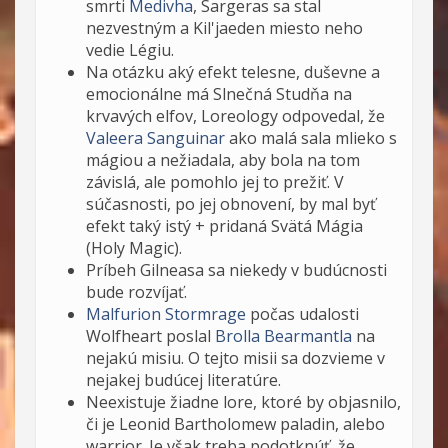
smrti
Medivha
, Sargeras sa stal
nezvestným a Kil'jaeden miesto neho
vedie Légiu.
Na otázku aký efekt telesne, duševne a
emocionálne má Slnečná Studňa na
krvavých elfov, Loreology odpovedal, že
Valeera Sanguinar
ako malá sala mlieko s
mágiou a nežiadala, aby bola na tom
závislá, ale pomohlo jej to prežiť. V
súčasnosti, po jej obnovení, by mal byť
efekt taký istý + pridaná Svätá Mágia
(Holy Magic).
Príbeh Gilneasa sa niekedy v budúcnosti
bude rozvíjať.
Malfurion Stormrage
počas udalosti
Wolfheart poslal
Brolla Bearmantla
na
nejakú misiu. O tejto misii sa dozvieme v
nejakej budúcej literatúre.
Neexistuje žiadne lore, ktoré by objasnilo,
či je Leonid Bartholomew paladin, alebo
warrior. Je však treba podotknúť, že