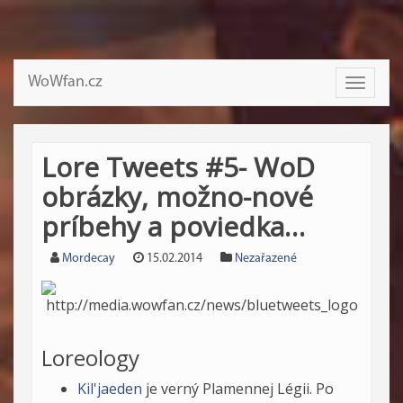
WoWfan.cz
Toggle
navigati
Lore Tweets #5- WoD
obrázky, možno-nové
príbehy a poviedka…
Mordecay
15.02.2014
Nezařazené
Loreology
Kil'jaeden
je verný Plamennej Légii. Po