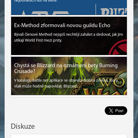
nejbohatších lidí na světě.
Ex-Method zformovali novou guildu Echo
Bývalí členové Method nejspíš nechtějí zahálet a sledovat, jak jim
utíkají World First mezi prsty.
Chystá se Blizzard na oznámení bety Burning
Crusade?
V katalogu Battle.net aplikace se objevila drobná změna, která
však může hodně napovídat. Blizzard…
Diskuze