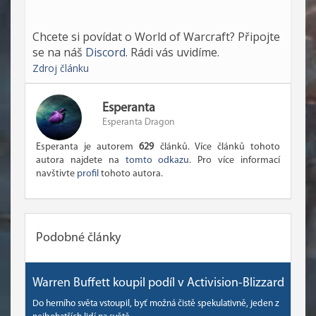
Chcete si povídat o World of Warcraft? Připojte
se na náš
Discord
. Rádi vás uvidíme.
Zdroj článku
Esperanta
Esperanta Dragon
Esperanta je autorem
629
článků. Více článků tohoto
autora najdete na
tomto odkazu
. Pro více informací
navštivte
profil
tohoto autora.
Podobné články
Warren Buffett koupil podíl v Activision-Blizzard
Do herního světa vstoupil, byť možná čistě spekulativně, jeden z