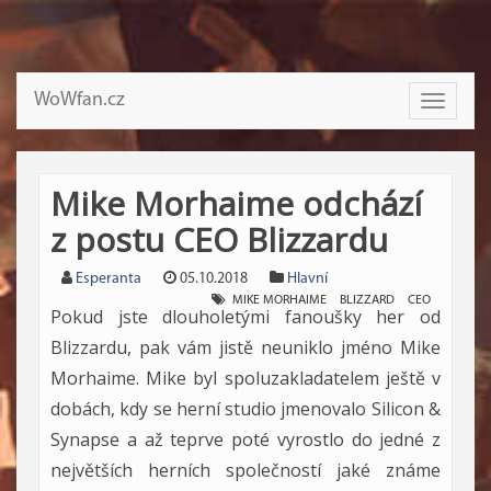
WoWfan.cz
Toggle
navigati
Mike Morhaime odchází
z postu CEO Blizzardu
Esperanta
05.10.2018
Hlavní
MIKE MORHAIME
BLIZZARD
CEO
Pokud jste dlouholetými fanoušky her od
Blizzardu, pak vám jistě neuniklo jméno Mike
Morhaime. Mike byl spoluzakladatelem ještě v
dobách, kdy se herní studio jmenovalo Silicon &
Synapse a až teprve poté vyrostlo do jedné z
největších herních společností jaké známe