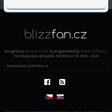
Designed by
Jaroslav Kovář
& programmed by
Patrik Hoffmann
.
Všechna práva vyhrazena. WoWfan.cz © 2006 - 2026
Obsah webu nesmí být publikován jinde bez souhlasu vlastníka licence