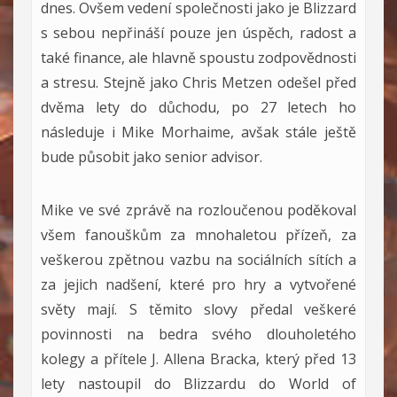
dnes. Ovšem vedení společnosti jako je Blizzard
s sebou nepřináší pouze jen úspěch, radost a
také finance, ale hlavně spoustu zodpovědnosti
a stresu. Stejně jako Chris Metzen odešel před
dvěma lety do důchodu, po 27 letech ho
následuje i Mike Morhaime, avšak stále ještě
bude působit jako senior advisor.
Mike ve své zprávě na rozloučenou poděkoval
všem fanouškům za mnohaletou přízeň, za
veškerou zpětnou vazbu na sociálních sítích a
za jejich nadšení, které pro hry a vytvořené
světy mají. S těmito slovy předal veškeré
povinnosti na bedra svého dlouholetého
kolegy a přítele J. Allena Bracka, který před 13
lety nastoupil do Blizzardu do World of