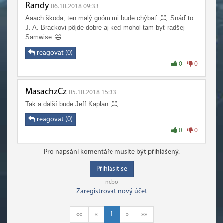
Randy
06.10.2018 09:33
Aaach škoda, ten malý gnóm mi bude chýbať
Snáď to
J. A. Brackovi pôjde dobre aj keď mohol tam byť radšej
Samwise
reagovat (0)
0
0
MasachzCz
05.10.2018 15:33
Tak a další bude Jeff Kaplan
reagovat (0)
0
0
Pro napsání komentáře musíte být přihlášený.
Přihlásit se
nebo
Zaregistrovat nový účet
««
«
1
»
»»