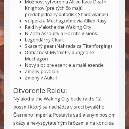
Možnosť vytvorenia Allied Race Death
Knightov (pre tých čo majú
predobjednaný datadisk Shadowlands)
Vulpera a Mechagnómovia Allied Rasy
Raid Ny'alotha the Waking City
N'Zoth Assaulty a Horrific Visions
Legendárny Cloak
Skazený gear (Náhrada za Titanforging)
Obtiažnosť Mythic+ v dungeone
Mechagon
Nový slot pre esencie a malé esencie
Zmený povolaní
Zmeny v Aukcií
Otvorenie Raidu:
Ny'alotha the Waking City bude raid s 12
bossmi ktorý sa nachádza v srdci bývalého
Čierneho Impéria. Postavte sa šialeným poslom
skázy a nevyspytateľným hrôzam a na konci sa