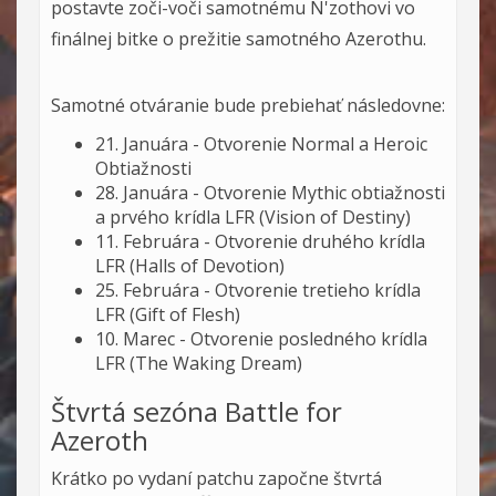
postavte zoči-voči samotnému N'zothovi vo
finálnej bitke o prežitie samotného Azerothu.
Samotné otváranie bude prebiehať následovne:
21. Januára - Otvorenie Normal a Heroic
Obtiažnosti
28. Januára - Otvorenie Mythic obtiažnosti
a prvého krídla LFR (Vision of Destiny)
11. Februára - Otvorenie druhého krídla
LFR (Halls of Devotion)
25. Februára - Otvorenie tretieho krídla
LFR (Gift of Flesh)
10. Marec - Otvorenie posledného krídla
LFR (The Waking Dream)
Štvrtá sezóna Battle for
Azeroth
Krátko po vydaní patchu započne štvrtá