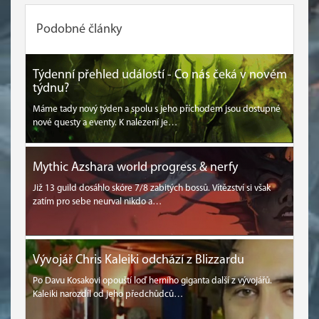
Podobné články
Týdenní přehled událostí - Co nás čeká v novém
týdnu?
Máme tady nový týden a spolu s jeho příchodem jsou dostupné
nové questy a eventy. K nalezení je…
Mythic Azshara world progress & nerfy
Již 13 guild dosáhlo skóre 7/8 zabitých bossů. Vítězství si však
zatím pro sebe neurval nikdo a…
Vývojář Chris Kaleiki odchází z Blizzardu
Po Davu Kosakovi opouští loď herního giganta další z vývojářů.
Kaleiki narozdíl od jeho předchůdců…