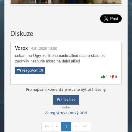
Diskuze
Vorox
14.01.2020 13:00
cekam na Ogry ze Stonemaulu allied race a stale nic
zachvily nezbude misto na dalsi allied
reagovat (0)
1
0
Pro napsání komentáře musíte být přihlášený.
Přihlásit se
nebo
Zaregistrovat nový účet
««
«
1
»
»»