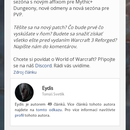
sezóna s novým affixom pre Mythic+
Dungeony, nové odmeny a nová sezóna pre
PVP.
Těšíte sa na nový patch? Čo bude prvé čo
vyskúšate v ňom? Budete sa snažiť získať
všetko ešte pred vydaním Warcraft 3 Reforged?
Napíšte nám do komentárov.
Chcete si povídat o World of Warcraft? Připojte
se na náš
Discord
. Rádi vás uvidíme.
Zdroj článku
Eydis
Tomáš Svetlík
Eydis je autorem
49
článků. Více článků tohoto autora
najdete na
tomto odkazu
. Pro více informací navštivte
profil
tohoto autora.