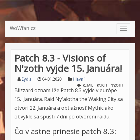
WoWfan.cz
Toggle
navigati
Patch 8.3 - Visions of
N'zoth vyjde 15. Januára!
Eydis
04.01.2020
Hlavní
RETAIL
PATCH
N'ZOTH
Blizzard oznámil že Patch 8.3 vyjde v európe
15. Januára. Raid Ny'alotha the Waking City sa
otvorí 22. Januára a obtiažnosť Mythic ako
obvykle sa spustí 7 dní po otvorení raidu.
Čo vlastne prinesie patch 8.3: