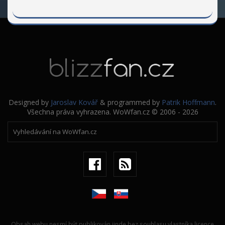
Designed by
Jaroslav Kovář
& programmed by
Patrik Hoffmann
.
Všechna práva vyhrazena. WoWfan.cz © 2006 - 2026
Obsah webu nesmí být publikován jinde bez souhlasu vlastníka licence