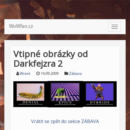
WoWfan.cz
Toggle
navigati
Vtipné obrázky od
Darkfejzra 2
Wrent
14.09.2009
Zábava
Vrátit se zpět do sekce ZÁBAVA