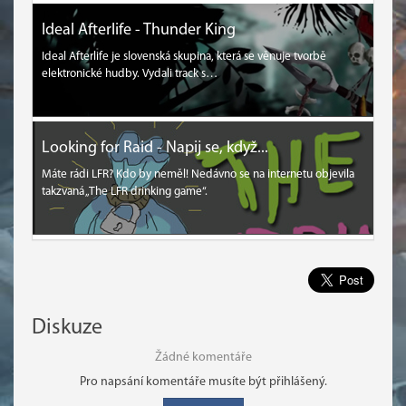
Ideal Afterlife - Thunder King
Ideal Afterlife je slovenská skupina, která se věnuje tvorbě
elektronické hudby. Vydali track s…
Looking for Raid - Napij se, když...
Máte rádi LFR? Kdo by neměl! Nedávno se na internetu objevila
takzvaná „The LFR drinking game“.
Diskuze
Žádné komentáře
Pro napsání komentáře musíte být přihlášený.