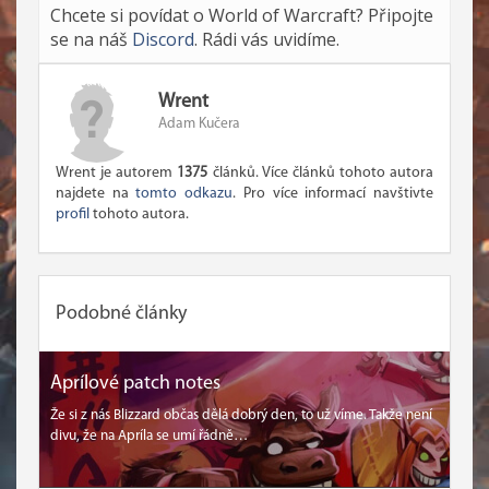
Chcete si povídat o World of Warcraft? Připojte
se na náš
Discord
. Rádi vás uvidíme.
Wrent
Adam Kučera
Wrent je autorem
1375
článků. Více článků tohoto autora
najdete na
tomto odkazu
. Pro více informací navštivte
profil
tohoto autora.
Podobné články
Aprílové patch notes
Že si z nás Blizzard občas dělá dobrý den, to už víme. Takže není
divu, že na Apríla se umí řádně…