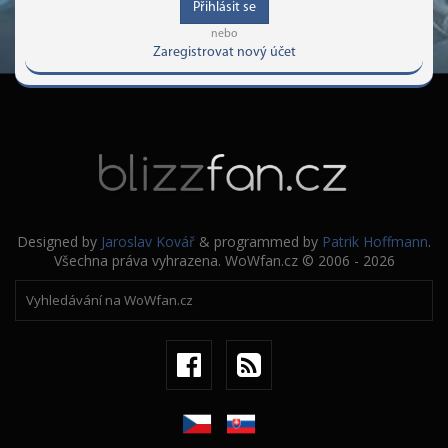
Přihlásit se
nebo
Zaregistrovat nový účet
Designed by
Jaroslav Kovář
& programmed by
Patrik Hoffmann
.
Všechna práva vyhrazena. WoWfan.cz © 2006 - 2026