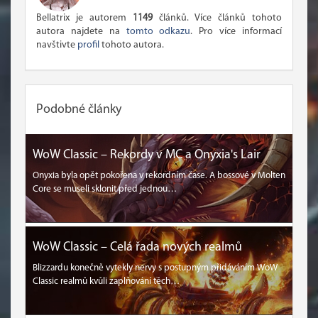
Bellatrix je autorem
1149
článků. Více článků tohoto
autora najdete na
tomto odkazu
. Pro více informací
navštivte
profil
tohoto autora.
Podobné články
WoW Classic – Rekordy v MC a Onyxia's Lair
Onyxia byla opět pokořena v rekordním čase. A bossové v Molten
Core se museli sklonit před jednou…
WoW Classic – Celá řada nových realmů
Blizzardu konečně vytekly nervy s postupným přidáváním WoW
Classic realmů kvůli zaplňování těch…