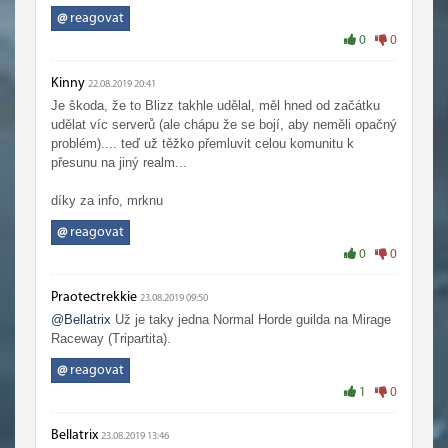
@
reagovat
0
0
Kinny
22.08.2019 20:41
Je škoda, že to Blizz takhle udělal, měl hned od začátku
udělat víc serverů (ale chápu že se bojí, aby neměli opačný
problém).... teď už těžko přemluvit celou komunitu k
přesunu na jiný realm...
díky za info, mrknu
@
reagovat
0
0
Praotectrekkie
23.08.2019 09:50
@Bellatrix
Už je taky jedna Normal Horde guilda na Mirage
Raceway (Tripartita).
@
reagovat
1
0
Bellatrix
23.08.2019 13:46