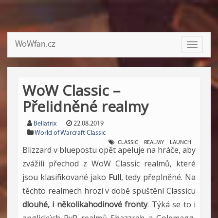
WoWfan.cz
Toggle
navigati
WoW Classic –
Přelidněné realmy
Bellatrix
22.08.2019
World of Warcraft Classic
CLASSIC
REALMY
LAUNCH
Blizzard v bluepostu opět apeluje na hráče, aby
zvážili přechod z WoW Classic realmů, které
jsou klasifikované jako
Full
, tedy přeplněné. Na
těchto realmech hrozí v době spuštění Classicu
dlouhé, i několikahodinové fronty
. Týká se to i