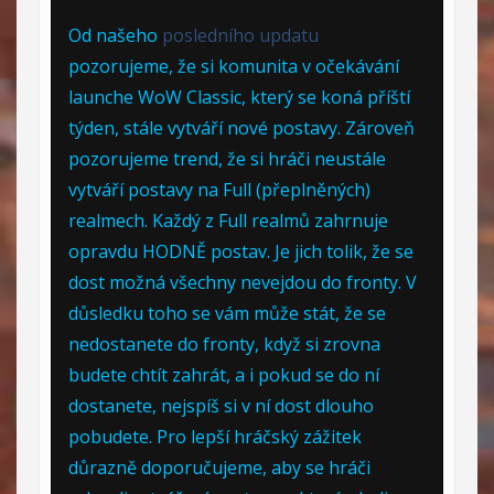
Od našeho
posledního updatu
pozorujeme, že si komunita v očekávání
launche WoW Classic, který se koná příští
týden, stále vytváří nové postavy. Zároveň
pozorujeme trend, že si hráči neustále
vytváří postavy na Full (přeplněných)
realmech. Každý z Full realmů zahrnuje
opravdu HODNĚ postav. Je jich tolik, že se
dost možná všechny nevejdou do fronty. V
důsledku toho se vám může stát, že se
nedostanete do fronty, když si zrovna
budete chtít zahrát, a i pokud se do ní
dostanete, nejspíš si v ní dost dlouho
pobudete. Pro lepší hráčský zážitek
důrazně doporučujeme, aby se hráči