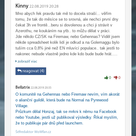
Kinny
22.08.2019 20:28
Mno abych řek pravdu tak mě to docela straší... věřím
tomu, že tak do měsíce se to srovná, ale nechci první dny
čekat 3h ve frontě...beru si dovolenou a chci ji strávit v
Azerothu, ne koukáním na ytb.. to můžu dělat v práci.
Jde někdo CZ/SK na Firemaw , nebo Gehennas ? Viděl jsem
někde spreadsheet kolik lidí je odkud a na Golemaggu bylo
tuším cca 0,8% jiné než EN mluvící populace.. tak jestli to
nakonec nebude vlastně jedno kde kdo bude bude hrát.....
kdy ukážete výsledky z http://bit.ly/PruzkumClassic ?
zobraziť viac
Docela by mě to zajímalo
reagovat (4)
0
0
Bellatrix
22.08.2019 20:35
O komunitě na Gehennas nebo Firemaw nevím, vím akorát
o alianční guildě, která bude na Normal na Pyrewood
Village.
Průzkum dělal Honzaj, tak se mrkni k němu na Facebook
nebo Youtube, jestli už publikoval výsledky. Říkal myslím,
že to publikuje pár dnů před launchem.
Šéfredaktor WoWfan.cz