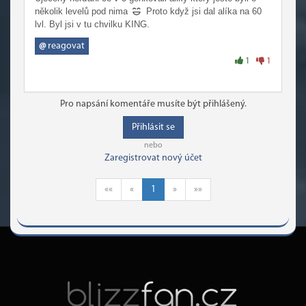
několik levelů pod nima
Proto když jsi dal alíka na 60
lvl. Byl jsi v tu chvilku KING.
@
reagovat
1
1
Pro napsání komentáře musíte být přihlášený.
Přihlásit se
nebo
Zaregistrovat nový účet
««
«
1
»
»»