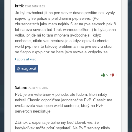
kritik
22.08.2019 19:03
Ja byl rozhodnut jit na pve server davno predtim nez vysly
najevo tyhle potize s prelidnenim pvp servru. (Po
zkusenostech jaky mam nejdriv 5 let na pve sevrech pak 8
let na pvp sevru a ted 1 rok warmode off/on. ) to byla jasna
volba, prijde mi to tam mnohem svobodnejsi, kdyz
nechcete, nikdo vas neotravuje a kdyz opravdu chcete
world pvp neni to takovej problem ani na pve servru staci
se flagnout /pvp coz se bere jako vyzva a vzdycky se
nekdo najde z opacny frakce kdo si pvp zapne taky,
zobraziť viac
nemluve o tom ze i na pve sevrech byva spustu eventu
typu tarren mill vs southosre, barrens raidy, raidy na hlavni
@
reagovat
mesta a posobne. Ale nikdo tam negankuje low levly, kteri
5
1
se nemuzou branit, me vzdycky prisli lidi co si tahle honit
ego mentalne postizeni, a jsem rad ze s takovym typem lidi
Satano
22.08.2019 20:07
nebudu na stejnym servru :-)
PvE je pre veteránov v pohode, ale ľudom, ktorí nikdy
nehrali Classic odporúčam jednoznačne PvP. Classic ma
oveľa oveľa viac open world contentu, ktorý na PvE
serveroch neexistuje.
Zážitok z expenia je úplne iný keď človek vie, že
kedykoľvek môže prísť nepriateľ. Na PvE servery nikdy