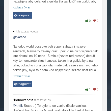
nezažijete aby cela vaša guilda šla ganknúť inú guildu aby
ste im zrušili world buffy a tým im spomalili progress,
zobraziť viac
obrovské 40v40 fighty. Neviem si ani predstaviť o čom je
world boss na pve servery, len o tom kto príde skôr? Raz
@
reagovat
keď si alíci tagnú Azuregosa sa horda môže len pozerať?
0
0
kritik
22.08.2019 20:22
@Satano
Nahodou world bossove byli super zabava i na pve
servrech, hlavne ty zeleny draci, pokud na nich wipnete tak
jste dostali na 10 nebo 15 minut(nevim ted presne) debuff
kdy to nemuzete zkusit znova, takze jina guilda byla na
tahu, pokud io i ona wipnula, mate pak zase sanci vy, nebo
nekdo jiny, bylo to o tom kdo nejrychlejc sezete dost lidi a
kdo to prvni pulne ale i tak to bylo riskatni to pulovat v malo
zobraziť viac
lidech, zbytecne wipnete a naservurujete bosse na podnose
jiny guilde, ale u nas stejne souperili alliancni guildy mezi
@
reagovat
sebou tak by pvp server neudelal zadnej rozdil, ale slysel
1
0
jsem ruzny story z jinych servru co se deje u world bossu
:-)
Hromovapest
22.08.2019 21:59
@kritik
Srabe :-) To bylo to co vanilu dělalo vanilou.
Uječený horďani co v 5 genkovali aliky který ještě byli o