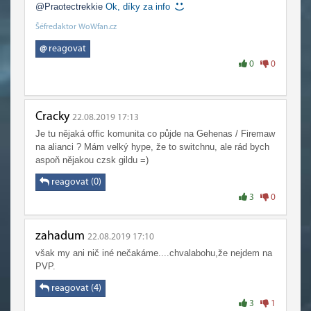
@Praotectrekkie
Ok, díky za info
Šéfredaktor WoWfan.cz
@
reagovat
0
0
Cracky
22.08.2019 17:13
Je tu nějaká offic komunita co půjde na Gehenas / Firemaw
na alianci ? Mám velký hype, že to switchnu, ale rád bych
aspoň nějakou czsk gildu =)
reagovat (0)
3
0
zahadum
22.08.2019 17:10
však my ani nič iné nečakáme....chvalabohu,že nejdem na
PVP.
reagovat (4)
3
1