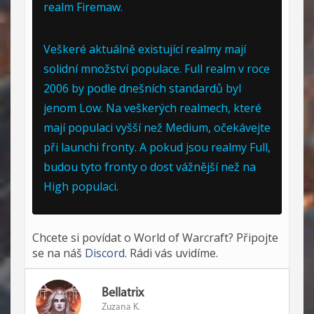
realm Firemaw.
Veškeré aktuálně existující realmy mají
solidní množství populace. Full realm v roce
2006 by podle dnešních standardů byl
jenom Low. Na veškerých realmech, které
mají populaci vyšší než Medium, očekávejte
při launchi fronty. A pokud jsou realmy Full,
budou tyto fronty o dost vážnější než na
High populaci.
Chcete si povídat o World of Warcraft? Připojte
se na náš
Discord
. Rádi vás uvidíme.
Bellatrix
Zuzana K.