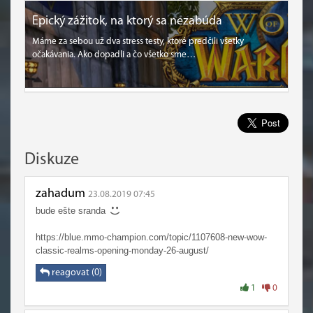
Epický zážitok, na ktorý sa nezabúda
Máme za sebou už dva stress testy, ktoré predčili všetky
očakávania. Ako dopadli a čo všetko sme…
Diskuze
zahadum
23.08.2019 07:45
bude ešte sranda
https://blue.mmo-champion.com/topic/1107608-new-wow-
classic-realms-opening-monday-26-august/
reagovat (0)
1
0