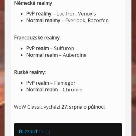
Německé realmy
PvP realmy
– Lucifron, Venoxis
Normal realmy
– Everlook, Razorfen
Francouzské realmy:
PvP realm
– Sulfuron
Normal realm
– Auberdine
Ruské realmy:
PvP realm
– Flamegor
Normal realm
– Chromie
WoW Classic vychází
27. srpna o půlnoci
.
Blizzard
zdroj