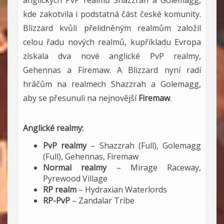
anglických PvP realmů Shazzrah a Golemagg,
kde zakotvila i podstatná část české komunity.
Blizzard kvůli přelidněným realmům založil
celou řadu nových realmů, kupříkladu Evropa
získala dva nové anglické PvP realmy,
Gehennas a Firemaw. A Blizzard nyní radí
hráčům na realmech Shazzrah a Golemagg,
aby se přesunuli na nejnovější
Firemaw
.
Anglické realmy:
PvP realmy
– Shazzrah (Full), Golemagg
(Full), Gehennas, Firemaw
Normal realmy
– Mirage Raceway,
Pyrewood Village
RP realm
– Hydraxian Waterlords
RP-PvP
– Zandalar Tribe