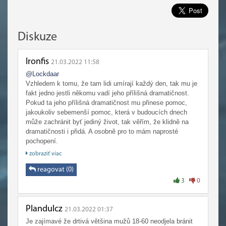
Diskuze
Ironfis
21.03.2022 11:58
@Lockdaar
Vzhledem k tomu, že tam lidi umírají každý den, tak mu je
fakt jedno jestli někomu vadí jeho přílišná dramatičnost.
Pokud ta jeho přílišná dramatičnost mu přinese pomoc,
jakoukoliv sebemenší pomoc, která v budoucích dnech
může zachránit byť jediný život, tak věřím, že klidně na
dramatičnosti i přidá. A osobně pro to mám naprosté
pochopení.
Just můj názor.
zobraziť viac
reagovat (0)
3
0
Plandulcz
21.03.2022 01:37
Je zajímavé že drtivá většina mužů 18-60 neodjela bránit