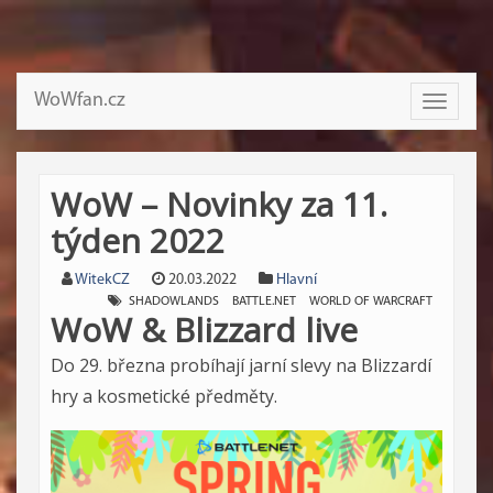
WoWfan.cz
Toggle
navigati
WoW – Novinky za 11.
týden 2022
WitekCZ
20.03.2022
Hlavní
SHADOWLANDS
BATTLE.NET
WORLD OF WARCRAFT
WoW & Blizzard live
Do 29. března probíhají jarní slevy na Blizzardí
hry a kosmetické předměty.