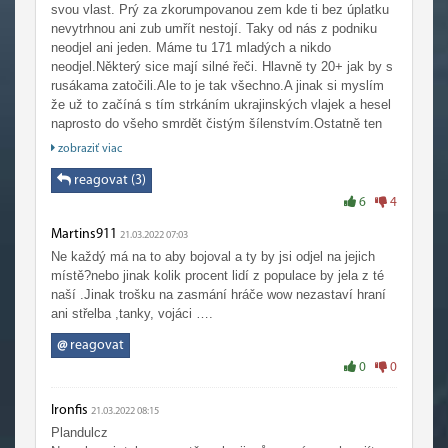
svou vlast. Prý za zkorumpovanou zem kde ti bez úplatku
nevytrhnou ani zub umřít nestojí. Taky od nás z podniku
neodjel ani jeden. Máme tu 171 mladých a nikdo
neodjel.Některý sice mají silné řeči. Hlavně ty 20+ jak by s
rusákama zatočili.Ale to je tak všechno.A jinak si myslím
že už to začíná s tím strkáním ukrajinských vlajek a hesel
naprosto do všeho smrdět čistým šílenstvím.Ostatně ten
jejich hrdinský prezident z kterého mam od včerejšího
zobraziť viac
projevu pocit že by nás nejraději zatáhnul do celosvětové
války a toho že nás začíná zlehounka vydírat už plné
reagovat (3)
kecky.
6
4
Martins911
21.03.2022 07:03
Ne každý má na to aby bojoval a ty by jsi odjel na jejich
místě?nebo jinak kolik procent lidí z populace by jela z té
naší .Jinak trošku na zasmání hráče wow nezastaví hraní
ani střelba ,tanky, vojáci ….
@
reagovat
0
0
Ironfis
21.03.2022 08:15
Plandulcz