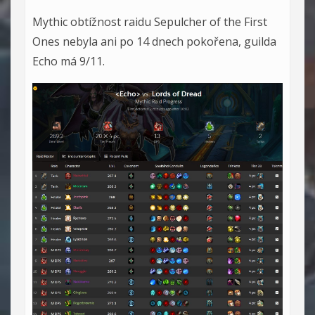
Mythic obtížnost raidu Sepulcher of the First
Ones nebyla ani po 14 dnech pokořena, guilda
Echo má 9/11.