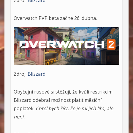
Zdroj:
Blizzard
Overwatch PVP beta začne 26. dubna.
Zdroj:
Blizzard
Obyčejní rusové si stěžují, že kvůli restrikcím
Blizzard odebral možnost platit měsíční
poplatek.
Chtěl bych říct, že je mi jich líto, ale
není.