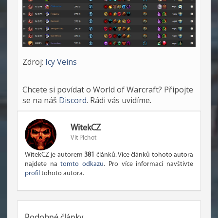
Zdroj:
Icy Veins
Chcete si povídat o World of Warcraft? Připojte
se na náš
Discord
. Rádi vás uvidíme.
WitekCZ
Vít Plchot
WitekCZ je autorem
381
článků. Více článků tohoto autora
najdete na
tomto odkazu
. Pro více informací navštivte
profil
tohoto autora.
Podobné články