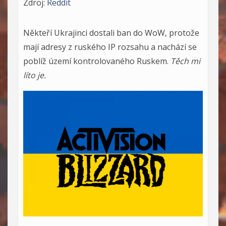
Zdroj:
Reddit
Někteří Ukrajinci dostali ban do WoW, protože
mají adresy z ruského IP rozsahu a nachází se
poblíž území kontrolovaného Ruskem.
Těch mi
líto je.