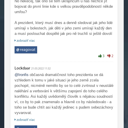
No nekecej, tak ono se těm ukrajincům u nás nechce jít
bojovat do první linie kde s velkou pravděpodobností někde
umřou?
A prezident, který musí dnes a denně sledovat jak jeho lidé
umírají v bolestech, jak děti v jeho zemi umírají každý den
a musí poslouchat dospělé jak pro ně truchlí si ještě dovolí
být občas v televizi trochu víc dramatický? TO je ale
zobraziť viac
zmetek teda...
@
reagovat
Já si myslím, že bys občas měl dřív přemýšlet, než něco
3
2
napíšeš.
Lockdaar
21.03.2022 11:32
@Ironfis
občasná dramatičnost toho prezidenta se dá
vzhledem k tomu v jaké situaci je jeho země zcela
pochopit, nicméně nemělo by se to celé zvrtnout v neustálé
naléhání a verbování k většímu zapojení do toho celého
konfliktu. Asi každý uvědomělý člověk s nějakou soudností
ví, co by to pak znamenalo a hlavně co by následovalo - a
toho se bude chtít asi každý jedinec s pudem sebezáchovy
vyvarovat.
Mimo jiné, taky mi přijde trošku úsměvné, že některé lidi na
zobraziť viac
Ukrajině ani ta válka a obecně situace, která tam panuje,