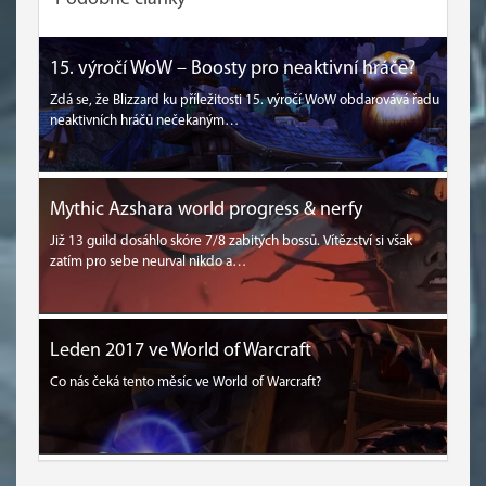
15. výročí WoW – Boosty pro neaktivní hráče?
Zdá se, že Blizzard ku příležitosti 15. výročí WoW obdarovává řadu
neaktivních hráčů nečekaným…
Mythic Azshara world progress & nerfy
Již 13 guild dosáhlo skóre 7/8 zabitých bossů. Vítězství si však
zatím pro sebe neurval nikdo a…
Leden 2017 ve World of Warcraft
Co nás čeká tento měsíc ve World of Warcraft?