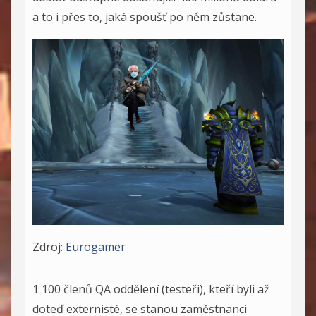
a to i přes to, jaká spoušť po něm zůstane.
Zdroj:
Eurogamer
1 100 členů QA oddělení (testeři), kteří byli až
doteď externisté, se stanou zaměstnanci