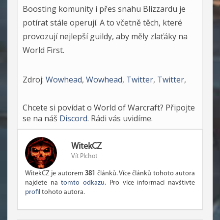
Boosting komunity i přes snahu Blizzardu je
potírat stále operují. A to včetně těch, které
provozují nejlepší guildy, aby měly zlaťáky na
World First.
Zdroj:
Wowhead
,
Wowhead
,
Twitter
,
Twitter
,
Chcete si povídat o World of Warcraft? Připojte
se na náš
Discord
. Rádi vás uvidíme.
WitekCZ
Vít Plchot
WitekCZ je autorem
381
článků. Více článků tohoto autora
najdete na
tomto odkazu
. Pro více informací navštivte
profil
tohoto autora.