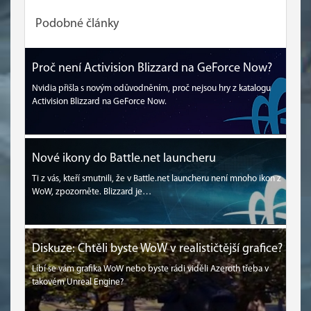
Podobné články
Proč není Activision Blizzard na GeForce Now?
Nvidia přišla s novým odůvodněním, proč nejsou hry z katalogu
Activision Blizzard na GeForce Now.
Nové ikony do Battle.net launcheru
Ti z vás, kteří smutnili, že v Battle.net launcheru není mnoho ikon z
WoW, zpozorněte. Blizzard je…
Diskuze: Chtěli byste WoW v realističtější grafice?
Líbí se vám grafika WoW nebo byste rádi viděli Azeroth třeba v
takovém Unreal Engine?