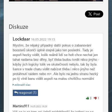
Diskuze
Lockdaar
16.05.2022 19:15
Myslím, že nějaký případný další pokus o zabanování
boosterů skončí úplně stejně jako ten poslední. Tady je
aspoň hezky vidět, kolik reálně lidí se holt chce nechat jen
tahat raidama bez dřiny, byť třeba budou tvrdit něco jinýho -
kdyby jich logicky tolik ve skutečnosti nebylo, tak by byla
šance v trade chatu vidět nabízet třeba i něco jinýho než
protáhnutí raidem nebo m+. Ale bylo na jednu stranu hezký
po tý vlně banu vidět aspoň na malou chviličku normální
trade chat a v LFG reálný grupy na raid bez nabízení
zobraziť viac
boostů - škoda jen, že to v podstatě vůbec k ničemu
nevedlo, ale snaha byla aspoň dobrá...
reagovat (1)
3
1
Martins911
16.05.2022 19:29
Víš co je na tom asi úplně nejdebilnejší že jedinci co se