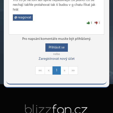
nechají takhle protahovat tak ti budou v g chatu říkat jak
hrát
@
reagovat
1
1
Pro napsání komentáře musíte být přihlášený.
Přihlásit se
nebo
Zaregistrovat nový účet
««
«
1
»
»»