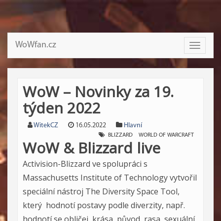
WoWfan.cz
Toggle
navigati
WoW – Novinky za 19.
týden 2022
WitekCZ
16.05.2022
Hlavní
BLIZZARD
WORLD OF WARCRAFT
WoW & Blizzard live
Activision-Blizzard ve spolupráci s
Massachusetts Institute of Technology
vytvořil
speciální nástroj
The Diversity Space Tool
,
který hodnotí postavy podle diverzity, např.
hodnotí se obličej, krása, původ, rasa, sexuální