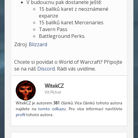
V budoucnu pak dostanete ještě:
15 balíků karet z neoznámené
expanze
15 balíků karet Mercenaries
Tavern Pass
Battleground Perks.
Zdroj:
Blizzard
Chcete si povídat o World of Warcraft? Připojte
se na náš
Discord
. Rádi vás uvidíme.
WitekCZ
Vít Plchot
WitekCZ je autorem
381
článků. Více článků tohoto autora
najdete na
tomto odkazu
. Pro více informací navštivte
profil
tohoto autora.