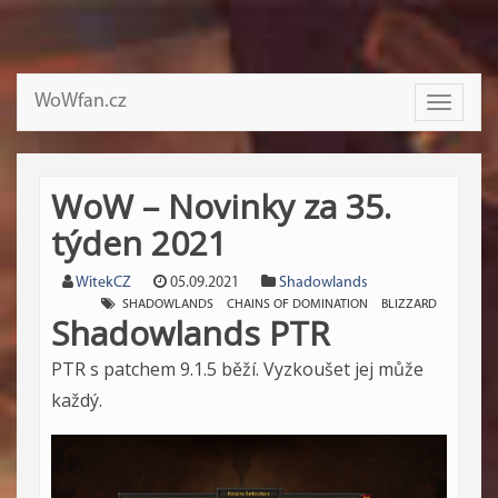
WoWfan.cz
Toggle
navigati
WoW – Novinky za 35.
týden 2021
WitekCZ
05.09.2021
Shadowlands
SHADOWLANDS
CHAINS OF DOMINATION
BLIZZARD
Shadowlands PTR
PTR s patchem 9.1.5 běží. Vyzkoušet jej může
každý.