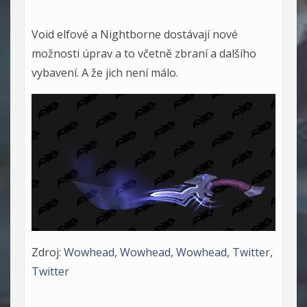
Void elfové a Nightborne dostávají nové
možnosti úprav a to včetně zbraní a dalšího
vybavení. A že jich není málo.
Zdroj:
Wowhead
,
Wowhead
,
Wowhead
,
Twitte
r,
Twitter