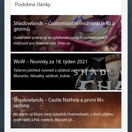
Podobné články
Shadowlands – Customizační možnosti orků a
gnómů
Datamineři pokračují ve vytahování nových customizačních
možností pro hratelné rasy. Dnes se…
WoW – Novinky za 18. týden 2021
Týdenní přehled novinek a událostí ze světa Shadowlands a
Blizzardu. Aktuality, události, bulvár.…
Shadowlands – Castle Nathria a první M+
sezóna
Na dveře už klepe nový datadisk Shadowlands, s nímž přijdou
nové raidy a PvE content. Blizzard již…