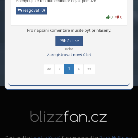
Pochybuji že ten authectinator nějak pomůže
reagovat (0)
0
0
Pro napsání komentáře musíte být přihlášený.
Přihlásit se
nebo
Zaregistrovat nový účet
««
«
1
»
»»
Designed by
Jaroslav Kovář
& programmed by
Patrik Hoffmann
.