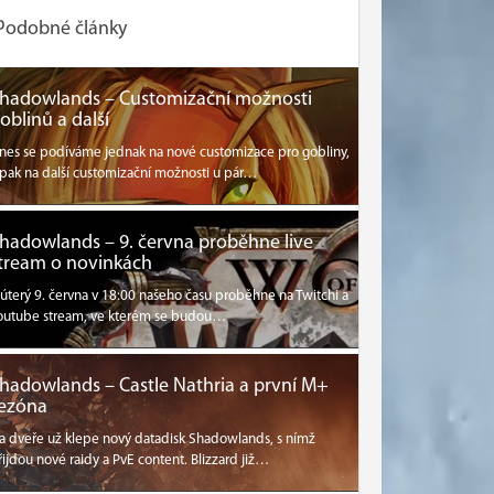
Podobné články
hadowlands – Customizační možnosti
oblinů a další
nes se podíváme jednak na nové customizace pro gobliny,
 pak na další customizační možnosti u pár…
hadowlands – 9. června proběhne live
tream o novinkách
 úterý 9. června v 18:00 našeho času proběhne na Twitchi a
outube stream, ve kterém se budou…
hadowlands – Castle Nathria a první M+
ezóna
a dveře už klepe nový datadisk Shadowlands, s nímž
řijdou nové raidy a PvE content. Blizzard již…