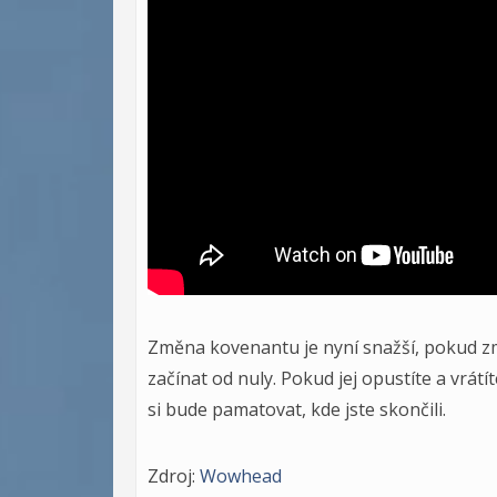
Změna kovenantu je nyní snažší, pokud změ
začínat od nuly. Pokud jej opustíte a vrátí
si bude pamatovat, kde jste skončili.
Zdroj:
Wowhead