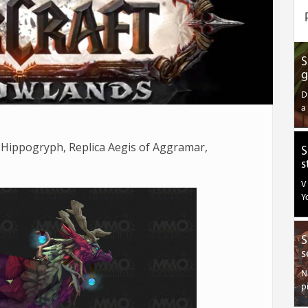
S
g
D
a
Hippogryph, Replica Aegis of Aggramar,
S
s
V
Y
S
s
N
p