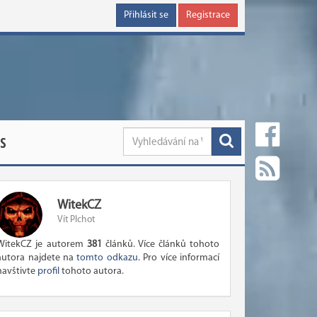
Přihlásit se
Registrace
S
WitekCZ
Vít Plchot
WitekCZ je autorem
381
článků. Více článků tohoto
autora najdete na
tomto odkazu
. Pro více informací
navštivte
profil
tohoto autora.