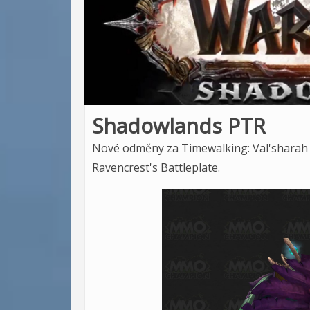
Shadowlands PTR
Nové odměny za Timewalking: Val'sharah 
Ravencrest's Battleplate.