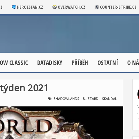
CZ
HEROESFAN.CZ
OVERWATCH.CZ
COUNTER-STRIKE.CZ
OW CLASSIC
DATADISKY
PŘÍBĚH
OSTATNÍ
O NÁ
 týden 2021
SHADOWLANDS
BLIZZARD
SKANDÁL