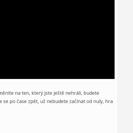
níte na ten, který jste ještě nehráli, budete
te se po čase zpět, už nebudete začínat od nuly, hra