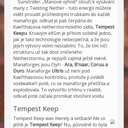
Sunstrider. „Manové výhně“ slouží k vysávání
many z Twisting Nether - tuto energii můžete
vidět proudit průhlednými trubkami do každé
manaforge, odkud je pak čerpána do
Kael’thasova netherstormského sídla,
Tempest
Keepu
. Krvavým elfům je přitom solidně jedno,
jak je tato technologie nebezpečná, a že jsou
jejich výtvory velmi nestabilní. To, že tím ničí
strukturu už tak dost zničeného
Netherstormu, je nejspíš zajímá ještě méně.
Manaforges jsou čtyři -
Ara, B’naar, Coruu a
Duro
. Manaforge
Ultris
už není pod
Kael’thasovou kontrolou, protože ji ovládli
voidwalkeři poté, co se manaforge přetížila a
explodovala. To vytvořilo trhlinu v realitě,
odkud poté začala pronikat stvoření voidu.
Tempest Keep
Tempest Keep was merely a setback! Ale co
ještě je
Tempest Keep
? Nu, původně to byla