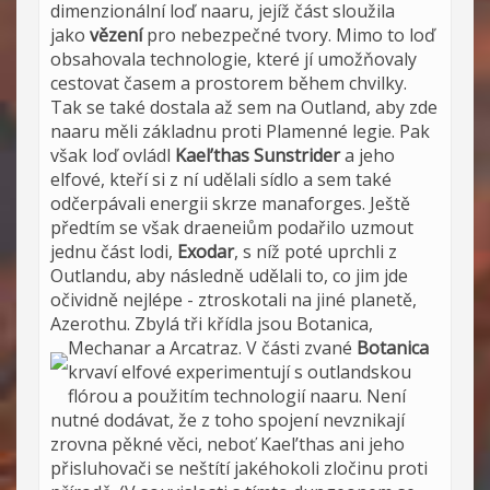
dimenzionální loď naaru, jejíž část sloužila
jako
vězení
pro nebezpečné tvory. Mimo to loď
obsahovala technologie, které jí umožňovaly
cestovat časem a prostorem během chvilky.
Tak se také dostala až sem na Outland, aby zde
naaru měli základnu proti Plamenné legie. Pak
však loď ovládl
Kael’thas Sunstrider
a jeho
elfové, kteří si z ní udělali sídlo a sem také
odčerpávali energii skrze manaforges. Ještě
předtím se však draeneiům podařilo uzmout
jednu část lodi,
Exodar
, s níž poté uprchli z
Outlandu, aby následně udělali to, co jim jde
očividně nejlépe - ztroskotali na jiné planetě,
Azerothu. Zbylá tři křídla jsou Botanica,
Mechanar a Arcatraz.
V části zvané
Botanica
krvaví elfové experimentují s outlandskou
flórou a použitím technologií naaru. Není
nutné dodávat, že z toho spojení nevznikají
zrovna pěkné věci, neboť Kael’thas ani jeho
přisluhovači se neštítí jakéhokoli zločinu proti