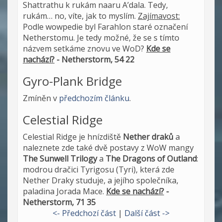
Shattrathu k rukám naaru A’dala. Tedy,
rukám… no, víte, jak to myslím.
Zajímavost:
Podle wowpedie byl Farahlon staré označení
Netherstomu. Je tedy možné, že se s tímto
názvem setkáme znovu ve WoD?
Kde se
nachází?
- Netherstorm, 54 22
Gyro-Plank Bridge
Zmíněn v
předchozím článku
.
Celestial Ridge
Celestial Ridge je hnízdiště
Nether draků
a
naleznete zde také dvě postavy z WoW mangy
The Sunwell Trilogy
a
The Dragons of Outland
:
modrou dračici Tyrigosu (Tyri), která zde
Nether Draky studuje, a jejího společníka,
paladina Jorada Mace.
Kde se nachází?
-
Netherstorm, 71 35
<- Předchozí část
|
Další část ->