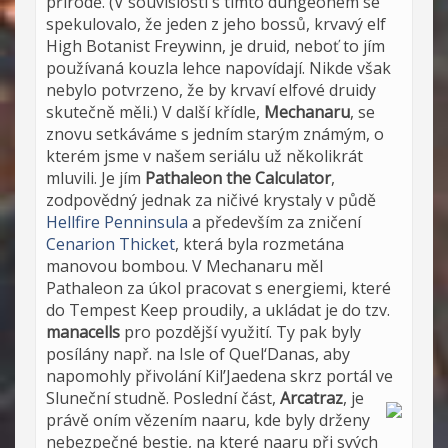
přírodě. (V souvislosti s tímto dungeonem se
spekulovalo, že jeden z jeho bossů, krvavý elf
High Botanist Freywinn, je druid, neboť to jím
používaná kouzla lehce napovídají. Nikde však
nebylo potvrzeno, že by krvaví elfové druidy
skutečně měli.) V další křídle,
Mechanaru
, se
znovu setkáváme s jedním starým známým, o
kterém jsme v našem seriálu už několikrát
mluvili. Je jím
Pathaleon the Calculator
,
zodpovědný jednak za ničivé krystaly v půdě
Hellfire Penninsula
a především za zničení
Cenarion Thicket
, která byla rozmetána
manovou bombou. V Mechanaru měl
Pathaleon za úkol pracovat s energiemi, které
do Tempest Keep proudily, a ukládat je do tzv.
manacells
pro pozdější využití. Ty pak byly
posílány např. na Isle of Quel‘Danas, aby
napomohly přivolání Kil’Jaedena skrz portál ve
Sluneční studně.
Poslední část,
Arcatraz
, je
právě oním vězením naaru, kde byly drženy
nebezpečné bestie, na které naaru při svých