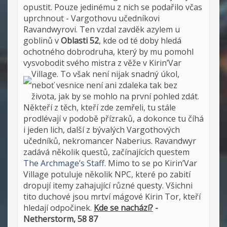
opustit. Pouze jedinému z nich se podařilo včas
uprchnout - Vargothovu učedníkovi
Ravandwyrovi. Ten vzdal zavděk azylem u
goblinů v
Oblasti 52
, kde od té doby hledá
ochotného dobrodruha, který by mu pomohl
vysvobodit svého mistra z věže v Kirin’Var
Village.
To však není nijak snadný úkol,
neboť vesnice není ani zdaleka tak bez
života, jak by se mohlo na první pohled zdát.
Někteří z těch, kteří zde zemřeli, tu stále
prodlévají v podobě přízraků, a dokonce tu číhá
i jeden lich, další z bývalých Vargothových
učedníků, nekromancer Naberius. Ravandwyr
zadává několik questů, začínajících questem
The Archmage’s Staff
. Mimo to se po Kirin’Var
Village potuluje několik NPC, které po zabití
dropují itemy zahajující různé questy. Všichni
tito duchové jsou mrtví mágové Kirin Tor, kteří
hledají odpočinek.
Kde se nachází?
-
Netherstorm, 58 87