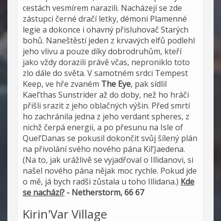
cestách vesmírem narazili. Nacházejí se zde
zástupci černé dračí letky, démoni Plamenné
legie a dokonce i ohavný přisluhovač Starých
bohů. Naneštěstí jeden z krvavých elfů podlehl
jeho vlivu a pouze díky dobrodruhům, kteří
jako vždy dorazili právě včas, neproniklo toto
zlo dále do světa. V samotném srdci Tempest
Keep, ve hře zvaném
The Eye
, pak sídlil
Kael’thas Sunstrider až do doby, než ho hráči
přišli srazit z jeho oblačných výšin. Před smrtí
ho zachránila jedna z jeho verdant spheres, z
nichž čerpá energii, a po přesunu na Isle of
Quel’Danas se pokusil dokončit svůj šílený plán
na přivolání svého nového pána Kil’Jaedena.
(Na to, jak urážlivě se vyjadřoval o Illidanovi, si
našel nového pána nějak moc rychle. Pokud jde
o mě, já bych radši zůstala u toho Illidana.)
Kde
se nachází?
- Netherstorm, 66 67
Kirin'Var Village