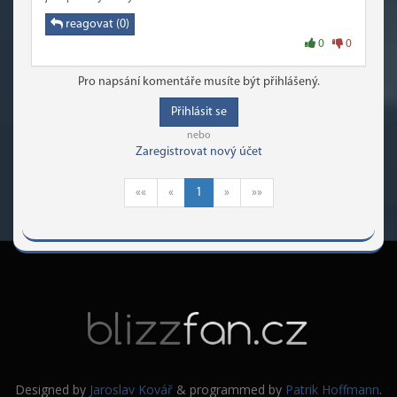
reagovat (0)
0
0
Pro napsání komentáře musíte být přihlášený.
Přihlásit se
nebo
Zaregistrovat nový účet
««
«
1
»
»»
Designed by
Jaroslav Kovář
& programmed by
Patrik Hoffmann
.