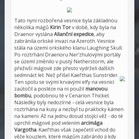
Tato nyní rozbořená vesnice byla základnou
několika mágů
Kirin Tor
v době, kdy byla na
Draenor vyslána
Alianční expedice
, aby
zabránila orkské invazi na Azeroth. Vesnice
stála na území orkského klanu Laughing Skull.
Po roztrhání Draenoru Ner’zhulovými portály
se území změnilo v pustý Netherstorm, ale
přeživší mágové zde přesto vydrželi dalších
sedmnáct let. Než přišel Kael’thas Sunstrider.
Ten spolu se svými krvavými elfy na vesnici
zaútočil a posléze na ni použil
manovou
bombu
, podobnou té v Cenarion Thicket.
Následky byly nedozírné - celá vesnice byla
roztrhána na kusy a nezbyl tu prakticky kámen
na kameni. Až na jednu dosud stojící věž - do té
uprchli mágové pod velením
arcimága
Vargotha
. Kael’thas však zapečetil vchod do
věže kouzlem, které mágům zabránilo ji kdy