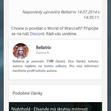
Naposledy upravil/a Bellatrix 14.07.2014 v
14:35:11.
Chcete si povídat o World of Warcraft? Připojte
se na náš
Discord
. Rádi vás uvidíme.
Bellatrix
Zuzana K.
Bellatrix je autorem
1149
článků. Více článků tohoto
autora najdete na
tomto odkazu
. Pro více informací
navštivte
profil
tohoto autora.
Podobné články
Nighthold - Elisande má skrytou místnost