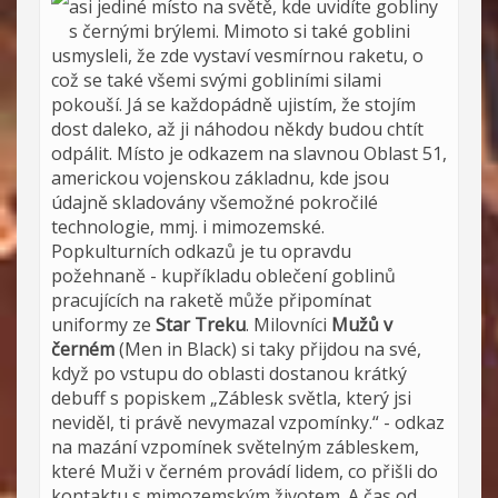
asi jediné místo na světě, kde uvidíte gobliny
s černými brýlemi. Mimoto si také goblini
usmysleli, že zde vystaví vesmírnou raketu, o
což se také všemi svými gobliními silami
pokouší. Já se každopádně ujistím, že stojím
dost daleko, až ji náhodou někdy budou chtít
odpálit. Místo je odkazem na slavnou Oblast 51,
americkou vojenskou základnu, kde jsou
údajně skladovány všemožné pokročilé
technologie, mmj. i mimozemské.
Popkulturních odkazů je tu opravdu
požehnaně - kupříkladu oblečení goblinů
pracujících na raketě může připomínat
uniformy ze
Star Treku
. Milovníci
Mužů v
černém
(Men in Black) si taky přijdou na své,
když po vstupu do oblasti dostanou krátký
debuff s popiskem „Záblesk světla, který jsi
neviděl, ti právě nevymazal vzpomínky.“ - odkaz
na mazání vzpomínek světelným zábleskem,
které Muži v černém provádí lidem, co přišli do
kontaktu s mimozemským životem. A čas od