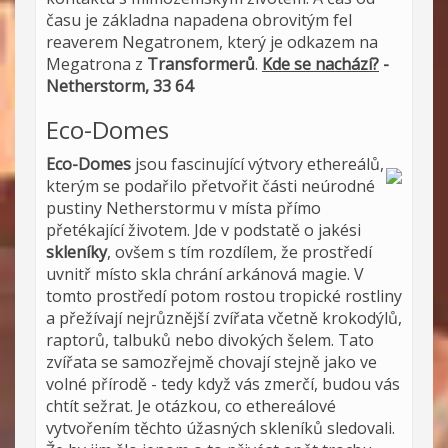
času je základna napadena obrovitým fel
reaverem Negatronem, který je odkazem na
Megatrona z
Transformerů
.
Kde se nachází?
-
Netherstorm, 33 64
Eco-Domes
Eco-Domes
jsou fascinující výtvory ethereálů,
kterým se podařilo přetvořit části neúrodné
pustiny Netherstormu v místa přímo
přetékající životem. Jde v podstatě o jakési
skleníky
, ovšem s tím rozdílem, že prostředí
uvnitř místo skla chrání arkánová magie. V
tomto prostředí potom rostou tropické rostliny
a přežívají nejrůznější zvířata včetně krokodýlů,
raptorů, talbuků nebo divokých šelem. Tato
zvířata se samozřejmě chovají stejně jako ve
volné přírodě - tedy když vás zmerčí, budou vás
chtít sežrat. Je otázkou, co ethereálové
vytvořením těchto úžasných skleníků sledovali.