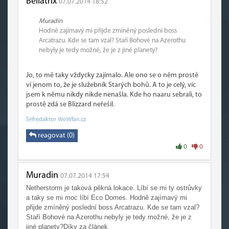
Bellatrix
07.07.2014 18:52
Muradin
Hodně zajímavý mi přijde zmíněný poslední boss
Arcatrazu. Kde se tam vzal? Staří Bohové na Azerothu
nebyly je tedy možné, že je z jiné planety?
Jo, to mě taky vždycky zajímalo. Ale ono se o něm prostě
ví jenom to, že je služebník Starých bohů. A to je celý, víc
jsem k němu nikdy nikde nenašla. Kde ho naaru sebrali, to
prostě zdá se Blizzard neřešil.
Šéfredaktor WoWfan.cz
reagovat (0)
0
0
Muradin
07.07.2014 17:54
Netherstorm je taková pěkná lokace. Líbí se mi ty ostrůvky
a taky se mi moc líbí Eco Domes. Hodně zajímavý mi
přijde zmíněný poslední boss Arcatrazu. Kde se tam vzal?
Staří Bohové na Azerothu nebyly je tedy možné, že je z
jiné planety?Díky za článek.