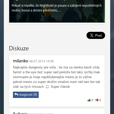
Pokud si myslíte, že Nighthold je pouze o zabíjení nepotřebných
mobů, bossů a sbírání předmětů,…
Diskuze
milanko
08.07.2014 19:08
Najkrajšie dungeony pre mňa , tie ma za twinka bavili vždy
farmiť a the eye tiež super raid pretože bol taký rýchly.Inak
stormspire je moje najobľubenejšie mesto je to vážne
pekné mesto zo super okolím strašne mam rád tam len tak
stáť na tých rímsach
Super článok
reagovat (0)
0
0