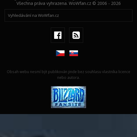
Všechna práva vyhrazena. WoWfan.cz © 2006 - 2026
Obsah webu nesmí být publikován jinde bez souhlasu vlastníka licence
nebo autora.