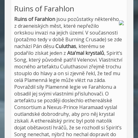
Ruins of Farahlon
Ruins of Farahlon
jsou pozůstatky některého
z draeneiských měst, které nepřežilo
orkskou invazi na jejich území. V současnosti
(potažmo tedy v době Burning Crusade) se zde
nachází Pán děsu
Culuthas
, kterému se
podařilo získat jeden z
Ata’mal krystalů
, Spirit‘s
Song, který původně patřil Velenovi. Vlastnictví
mocného artefaktu Culuthasovi zřejmě trochu
stouplo do hlavy a on si zjevně řekl, že teď mu
celá Plamenná legie může vlézt na záda.
Povraždil síly Plamenné legie ve Farahlonu a
obsadil jej svými vlastními přisluhovači. O
artefaktu se později doslechlo ethereálské
Consortium a Nexus-Prince Haramaad vyslal
outlandské dobrodruhy, aby pro něj krystal
získali. A ethereálský princ byl poté natolik
dojat obětavostí hráčů, že se rozhodl si Spirit’s
Song nenechat, nýbrž ho nechal dopravit do