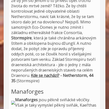
Že by jim šlo jenom o to přivést opět trochu
života do mrtvé země? Těžko. Že by chtěli
kontrolovat jediné obyvatelné oblasti
Netherstormu, navíc tak krásné, že by se tam
skoro dalo jet na dovolenou? Nejspíš. Mimo
samotných Eco-Domes je nutno zmínit i
základnu ethereálské frakce Consortia,
Stormspire
, která je také chráněna arkánovým
štítem a obklopena bujnou džunglí. A nutno
dodat, že pobyt zde je opravdu příjemný
oddych poté, co se člověk honil s všelijakými
potvorami tam venku. Základ Stormspiru tvoří
draeneiská architektura - jde o jedny z mála
neporušených draeneiských staveb na celém
Draenoru.
Kde se nachází?
- Netherstorm, 44
35
(Stormspire)
Manaforges
Manaforges
jsou pěkně sviňácké věcičky.
Však je taky vymyslel pěkný sviňák, Kael’thas