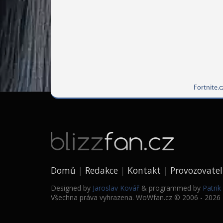
Fortnite.c
Domů
Redakce
Kontakt
Provozovatel
Designed by
Jaroslav Kovář
& programmed by
Patri
Všechna práva vyhrazena. WoWfan.cz © 2006 - 2026