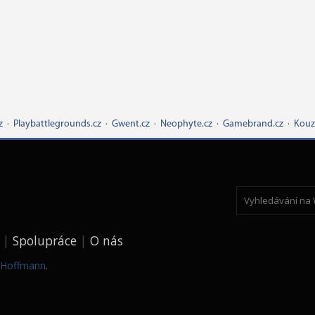
z
·
Playbattlegrounds.cz
·
Gwent.cz
·
Neophyte.cz
·
Gamebrand.cz
·
Kouz
Spolupráce
O nás
k Hoffmann
.