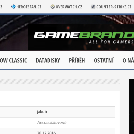
CZ
HEROESFAN.CZ
OVERWATCH.CZ
COUNTER-STRIKE.CZ
OW CLASSIC
DATADISKY
PŘÍBĚH
OSTATNÍ
O NÁ
jakub
Nespecifikované
28.12.2016