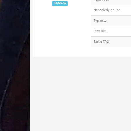
ID #25759
Naposledy online
Typ účtu
Stav účtu
Battle TAG