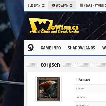
BLIZZFAN.CZ
WOWFAN.CZ
HEARTHSTONE.
GAME INFO
SHADOWLANDS
W
corpsen
Informace
Jméno
Příjmení
Registrace