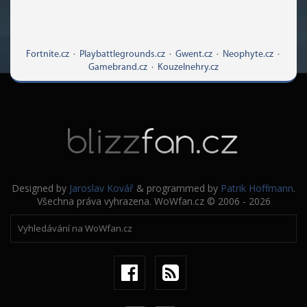
Fortnite.cz
·
Playbattlegrounds.cz
·
Gwent.cz
·
Neophyte.cz
·
Gamebrand.cz
·
Kouzelnehry.cz
Designed by
Jaroslav Kovář
& programmed by
Patrik Hoffmann
.
Všechna práva vyhrazena. WoWfan.cz © 2006 - 2026