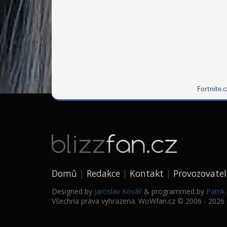
Fortnite.c
Domů
Redakce
Kontakt
Provozovatel
Designed by
Jaroslav Kovář
& programmed by
Patri
Všechna práva vyhrazena. WoWfan.cz © 2006 - 2026