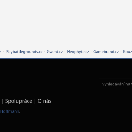
z
·
Playbattlegrounds.cz
·
Gwent.cz
·
Neophyte.cz
·
Gamebrand.cz
·
Kouz
Spolupráce
O nás
k Hoffmann
.