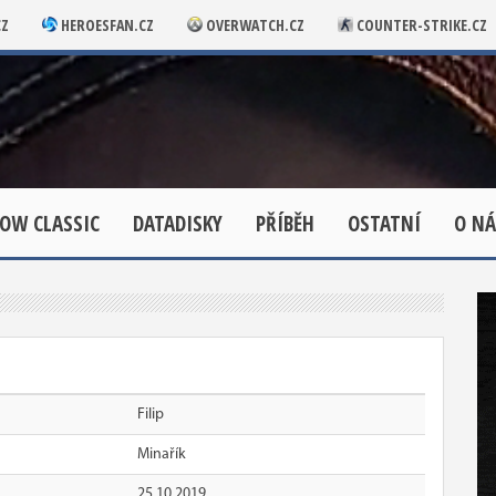
CZ
HEROESFAN.CZ
OVERWATCH.CZ
COUNTER-STRIKE.CZ
OW CLASSIC
DATADISKY
PŘÍBĚH
OSTATNÍ
O NÁ
Filip
Minařík
25.10.2019