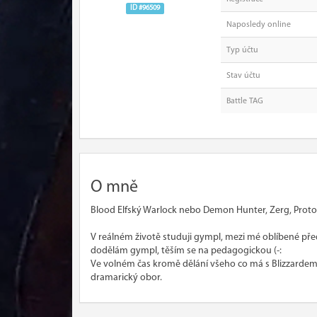
ID #96509
Naposledy online
Typ účtu
Stav účtu
Battle TAG
O mně
Blood Elfský Warlock nebo Demon Hunter, Zerg, Proto
V reálném životě studuji gympl, mezi mé oblíbené před
dodělám gympl, těším se na pedagogickou (-:
Ve volném čas kromě dělání všeho co má s Blizzardem n
dramarický obor.