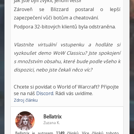
jak jste byli zvyklí, jenom větší!
Zároveň se Blizzard postaral o lepší
zapezpečení vůči botům a cheatování.
Podpora 32-bitových klientů byla odstraněna.
Vlastníte virtuální vstupenku a hodláte si
vyzkoušet demo WoW Classicu? Jste spokojení
s množstvím obsahu, které bude podle všeho k
dispozici, nebo jste čekali něco víc?
Chcete si povídat o World of Warcraft? Připojte
se na náš
Discord
. Rádi vás uvidíme.
Zdroj článku
Bellatrix
Zuzana K.
Bellatrix je autorem
1149
článků. Více článků tohoto