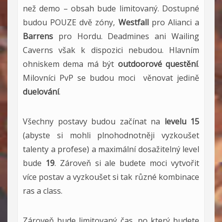
než demo – obsah bude limitovaný. Dostupné
budou POUZE dvě zóny,
Westfall
pro Alianci a
Barrens
pro Hordu. Deadmines ani Wailing
Caverns však k dispozici nebudou. Hlavním
ohniskem dema má být
outdoorové questění
.
Milovníci PvP se budou moci věnovat jedině
duelování
.
Všechny postavy budou začínat na
levelu 15
(abyste si mohli plnohodnotněji vyzkoušet
talenty a profese) a maximální dosažitelný level
bude
19
. Zároveň si ale budete moci vytvořit
více postav a vyzkoušet si tak různé kombinace
ras a class.
Zároveň bude limitovaný čas, po který budete