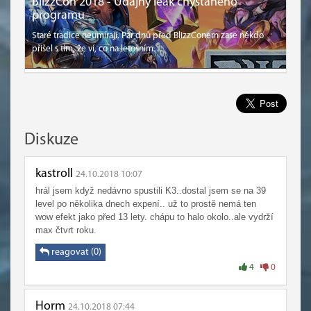
BlizzCon 2018 - Údajný leak chystaného
programu
Staré tradice neumírají. Pár dnů před BlizzConem zase někdo
přišel s tím, že ví, co na letošním…
Diskuze
kastroll
24.10.2018 10:07
hrál jsem když nedávno spustili K3..dostal jsem se na 39
level po několika dnech expení.. už to prostě nemá ten
wow efekt jako před 13 lety. chápu to halo okolo..ale vydrží
max čtvrt roku.
reagovat (0)
4
0
Horm
24.10.2018 07:44