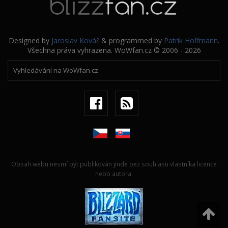
Designed by
Jaroslav Kovář
& programmed by
Patrik Hoffmann
.
Všechna práva vyhrazena. WoWfan.cz © 2006 - 2026
Obsah webu nesmí být publikován jinde bez souhlasu vlastníka licence
nebo autora.