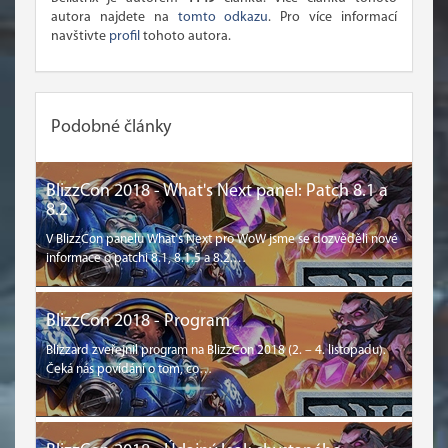
autora najdete na
tomto odkazu
. Pro více informací
navštivte
profil
tohoto autora.
Podobné články
BlizzCon 2018 - What's Next panel: Patch 8.1 a
8.2
V BlizzCon panelu What's Next pro WoW jsme se dozvěděli nové
informace o patchi 8.1, 8.1.5 a 8.2.…
BlizzCon 2018 - Program
Blizzard zveřejnil program na BlizzCon 2018 (2. – 4. listopadu).
Čeká nás povídání o tom, co…