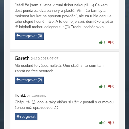
Ještě že jsem si letos virtual ticket nekoupil. :-) Celkem
dost peněz za dva bannery a pláště. Vím, že tam byla
možnost koukat na spoustu povídání, ale za tuhle cenu je
toho stejně hodně málo. A to demo je spíš demíčko a ještě
tě kdykoli mohou odlognout. :-)))) Trochu podpásovka.
reagovat (0)
1
0
Gareth
24.10.2018 07:07
Mě osobně to vůbec neláká. Ono stačí si to sem tam
zahrát na free servrech.
reagovat (2)
1
0
HonkL
24.10.2018 08:12
Chápu tě
ono je taky občas si užít v posteli s gumovou
ženou než opravdovou
@
reagovat
0
3