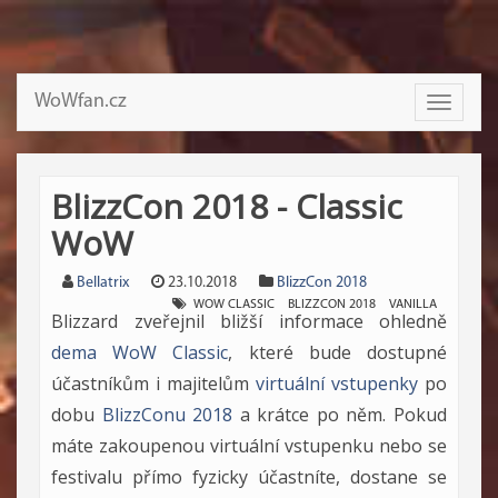
WoWfan.cz
Toggle
navigati
BlizzCon 2018 - Classic
WoW
Bellatrix
23.10.2018
BlizzCon 2018
WOW CLASSIC
BLIZZCON 2018
VANILLA
Blizzard zveřejnil bližší informace ohledně
dema WoW Classic
, které bude dostupné
účastníkům i majitelům
virtuální vstupenky
po
dobu
BlizzConu 2018
a krátce po něm. Pokud
máte zakoupenou virtuální vstupenku nebo se
festivalu přímo fyzicky účastníte, dostane se