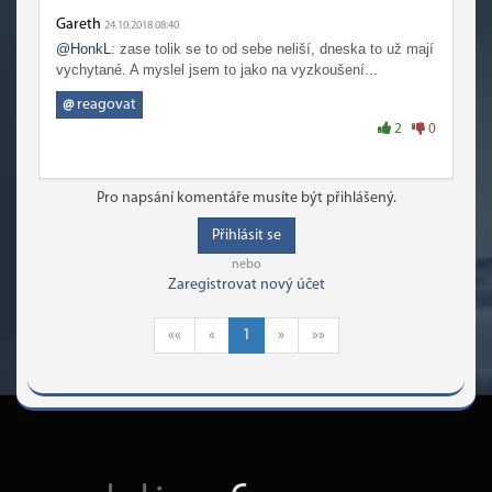
Gareth
24.10.2018 08:40
@HonkL
: zase tolik se to od sebe neliší, dneska to už mají
vychytané. A myslel jsem to jako na vyzkoušení...
@
reagovat
2
0
Pro napsání komentáře musíte být přihlášený.
Přihlásit se
nebo
Zaregistrovat nový účet
««
«
1
»
»»