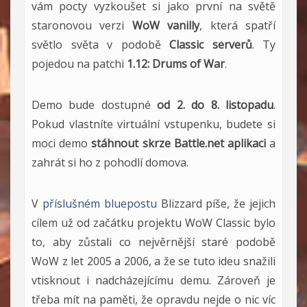
vám pocty vyzkoušet si jako první na světě
staronovou verzi
WoW vanilly
, která spatří
světlo světa v podobě
Classic serverů
. Ty
pojedou na patchi
1.12: Drums of War
.
Demo bude dostupné
od 2. do 8. listopadu
.
Pokud vlastníte virtuální vstupenku, budete si
moci demo
stáhnout skrze Battle.net aplikaci
a
zahrát si ho z pohodlí domova.
V
příslušném bluepostu
Blizzard píše, že jejich
cílem už od začátku projektu WoW Classic bylo
to, aby zůstali co nejvěrnější staré podobě
WoW z let 2005 a 2006, a že se tuto ideu snažili
vtisknout i nadcházejícímu demu. Zároveň je
třeba mít na paměti, že opravdu nejde o nic víc