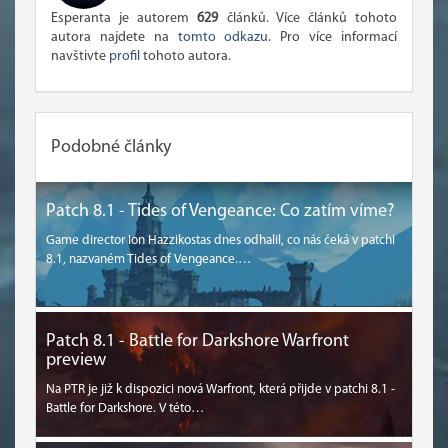
Esperanta je autorem
629
článků. Více článků tohoto
autora najdete na
tomto odkazu
. Pro více informací
navštivte
profil
tohoto autora.
Podobné články
Patch 8.1 - Tides of Vengeance: Co zatím víme?
Game director Ion Hazzikostas dnes odhalil, co nás čeká v patchi
8.1, nazvaném Tides of Vengeance.…
Patch 8.1 - Battle for Darkshore Warfront
preview
Na PTR je již k dispozici nová Warfront, která přijde v patchi 8.1 -
Battle for Darkshore. V této…