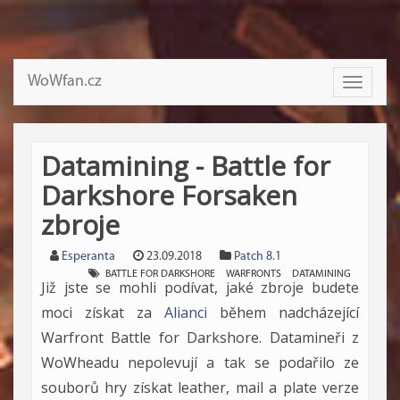
WoWfan.cz
Toggle
navigati
Datamining - Battle for
Darkshore Forsaken
zbroje
Esperanta
23.09.2018
Patch 8.1
BATTLE FOR DARKSHORE
WARFRONTS
DATAMINING
Již jste se mohli podívat, jaké zbroje budete
moci získat za
Alianci
během nadcházející
Warfront Battle for Darkshore. Datamineři z
WoWheadu nepolevují a tak se podařilo ze
souborů hry získat leather, mail a plate verze