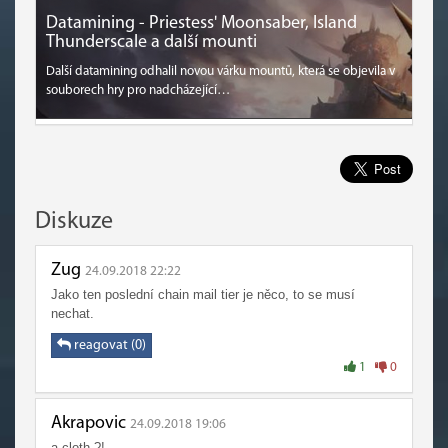
Datamining - Priestess' Moonsaber, Island
Thunderscale a další mounti
Další datamining odhalil novou várku mountů, která se objevila v
souborech hry pro nadcházející…
Diskuze
Zug
24.09.2018 22:22
Jako ten poslední chain mail tier je něco, to se musí
nechat.
reagovat (0)
1
0
Akrapovic
24.09.2018 19:06
a cloth ?!