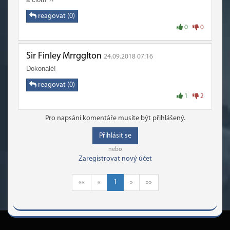
reagovat (0)
0
0
Sir Finley Mrrgglton
24.09.2018 07:16
Dokonalé!
reagovat (0)
1
2
Pro napsání komentáře musíte být přihlášený.
Přihlásit se
nebo
Zaregistrovat nový účet
««
«
1
»
»»