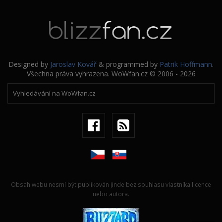
Designed by
Jaroslav Kovář
& programmed by
Patrik Hoffmann
.
Všechna práva vyhrazena. WoWfan.cz © 2006 - 2026
Obsah webu nesmí být publikován jinde bez souhlasu vlastníka licence
nebo autora.