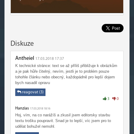
Diskuze
Antheiel
17.03.2018 17:37
K technické stránce: text se až příliš přibližuje k obrázkům
a je pak hůře čitelný, nevím, jestli je to problém pouze
tohohle článku nebo obecný, každopádně pro lepší dojem
bych nasadil opravu
reagovat (3)
3
0
Hanzias
17.03.2018 18:16
Hoj, vím, na co narážíš a zkusil jsem editorsky stavbu
textu trošku poupravit. Snad je to lepší, víc jsem pro to
udělat bohužel nemohl.