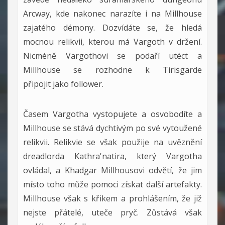
Arcway, kde nakonec narazíte i na Millhouse
zajatého démony. Dozvídáte se, že hledá
mocnou relikvii, kterou má Vargoth v držení.
Nicméně Vargothovi se podaří utéct a
Millhouse se rozhodne k Tirisgarde
připojit jako follower.
Časem Vargotha vystopujete a osvobodíte a
Millhouse se stává dychtivým po své vytoužené
relikvii. Relikvie se však použije na uvěznění
dreadlorda Kathra'natira, který Vargotha
ovládal, a Khadgar Millhousovi odvětí, že jim
místo toho může pomoci získat další artefakty.
Millhouse však s křikem a prohlášením, že již
nejste přátelé, uteče pryč. Zůstává však