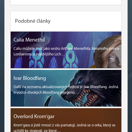
Podobné články
Calia Menethil
Caliu můžete znát jako sestru Arthase Menethila, korunního prince
Lordaeronu a pozdějšího Lich…
Ivar Bloodfang
Další na seznamu aktualizovaných hrdinů je Ivar Bloodfang. Jedná
o vůdce divokých Bloodfang worgenů…
Overlord Krom'gar
Krom'gara si jistě mnozí z vás pamatují. Jedná se o orka, který se
uchýlil ke strategii, ze které…