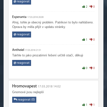
@
reagovat
2
0
Esperanta
17.03.2018 20:09
Ahoj, tohle je obecný problém. Patrikovi to bylo nahlášeno.
Oprava by měla přijít v updatu stránky.
@
reagovat
1
0
Antheiel
17.03.2018 21:51
Takhle to jako prozatimní řešení určitě stačí, děkuji
@
reagovat
0
0
Hromovapest
17.03.2018 14:02
Gnomové jsou nejlepší
reagovat (0)
1
1