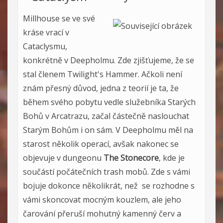
Millh
ouse se ve své
kráse vrací v
Cataclysmu,
konkrétně v Deepholmu. Zde zjišťujeme, že se
stal členem Twilight's Hammer. Ačkoli není
znám přesný důvod, jedna z teorií je ta, že
během svého pobytu vedle služebníka Starých
Bohů v Arcatrazu, začal částečně naslouchat
Starým Bohům i on sám. V Deepholmu měl na
starost několik operací, avšak nakonec se
objevuje v dungeonu
The Stonecore
, kde je
součástí počátečních trash mobů. Zde s vámi
bojuje dokonce několikrát, než se rozhodne s
vámi skoncovat mocným kouzlem, ale jeho
čarování přeruší mohutný kamenný červ a