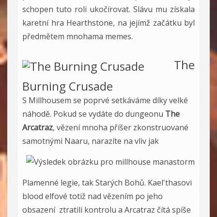
schopen tuto roli ukočírovat. Slávu mu získala
karetní hra Hearthstone, na jejímž začátku byl
předmětem mnohama memes.
The
Burning Crusade
S Millhousem se poprvé setkáváme díky velké
náhodě. Pokud se vydáte do dungeonu
The
Arcatraz
, vězení mnoha příšer zkonstruované
samotnými
Naaru, narazíte na vliv jak
Plamenné legie, tak Starých Bohů. Kael'thasovi
blood elfové totiž nad vězením po jeho
obsazení ztratili kontrolu a Arcatraz čítá spíše