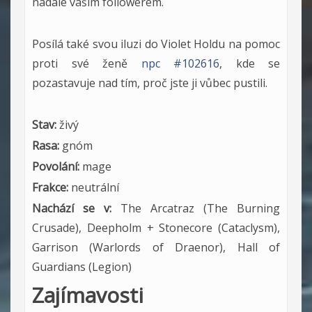
nadále vaším followerem.
Posílá také svou iluzi do Violet Holdu na pomoc
proti své ženě
npc #102616
, kde se
pozastavuje nad tím, proč jste ji vůbec pustili.
Stav:
živý
Rasa:
gnóm
Povolání:
mage
Frakce:
neutrální
Nachází se v:
The Arcatraz (The Burning
Crusade), Deepholm + Stonecore (Cataclysm),
Garrison (Warlords of Draenor), Hall of
Guardians (Legion)
Zajímavosti