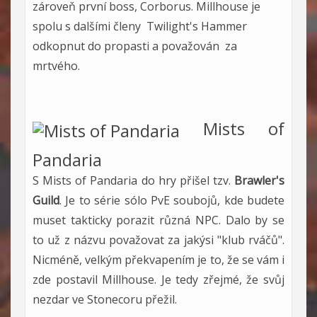
zároveň první boss, Corborus. Millhouse je
spolu s dalšími členy Twilight's Hammer
odkopnut do propasti a považován za
mrtvého.
Mists of
Pandaria
S Mists of Pandaria do hry přišel tzv.
Brawler's
Guild
. Je to série sólo PvE soubojů, kde budete
muset takticky porazit různá NPC. Dalo by se
to už z názvu považovat za jakýsi "klub rváčů".
Nicméně, velkým překvapením je to, že se vám i
zde postavil Millhouse. Je tedy zřejmé, že svůj
nezdar ve Stonecoru přežil.