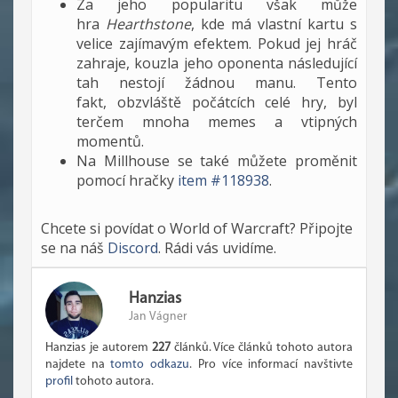
Za jeho popularitu však může
hra
Hearthstone
, kde má vlastní kartu s
velice zajímavým efektem. Pokud jej hráč
zahraje, kouzla jeho oponenta následující
tah nestojí žádnou manu. Tento
fakt, obzvláště počátcích celé hry, byl
terčem mnoha memes a vtipných
momentů.
Na Millhouse se také můžete proměnit
pomocí hračky
item #118938
.
Chcete si povídat o World of Warcraft? Připojte
se na náš
Discord
. Rádi vás uvidíme.
Hanzias
Jan Vágner
Hanzias je autorem
227
článků. Více článků tohoto autora
najdete na
tomto odkazu
. Pro více informací navštivte
profil
tohoto autora.