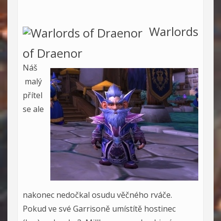
Warlords
of Draenor
Náš
malý
přítel
se ale
nakonec nedočkal osudu věčného rváče.
Pokud ve své Garrisoně umístítě hostinec