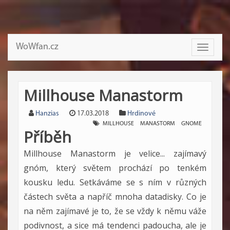
WoWfan.cz
Toggle
navigati
Millhouse Manastorm
Hanzias
17.03.2018
Hrdinové
MILLHOUSE
MANASTORM
GNOME
Příběh
Millhouse Manastorm je velice... zajímavý
gnóm, který světem prochází po tenkém
kousku ledu. Setkáváme se s ním v různých
částech světa a napříč mnoha datadisky. Co je
na něm zajímavé je to, že se vždy k němu váže
podivnost, a sice má tendenci padoucha, ale je