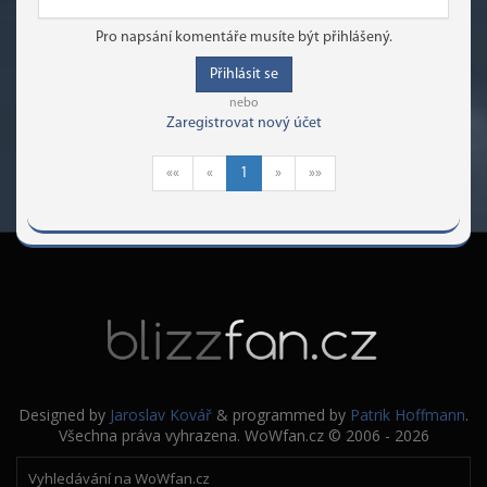
Pro napsání komentáře musíte být přihlášený.
Přihlásit se
nebo
Zaregistrovat nový účet
««
«
1
»
»»
Designed by
Jaroslav Kovář
& programmed by
Patrik Hoffmann
.
Všechna práva vyhrazena. WoWfan.cz © 2006 - 2026