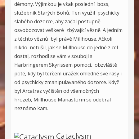
démony. Výjimkou je však poslední boss,
služebník Starých Bohů. Ten využil psychicky
slabého dozorce, aby začal postupně
osvobozovat veškeré zbývající vězně. A jedním
z těchto věznů byl právě Millhouse. Ačkoli
nikdo netušil, jak se Millhouse do jedné z cel
dostal, rozhodl se vám v souboji s
Harbringerem Skyrissem pomoci, obzvláště
poté, kdy byl terčem urážek ohledně své rasy i
od psychicky zmanipulavaného dozorce. Když
byl Arcatraz vyčištěn od všemožných
hrozeb, Millhouse Manastorm se odebral
neznámo kam.
Cataclysm