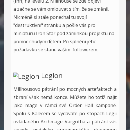
(Inn) na levelu 2, Millhouse se zde objeví
a začne se vám omlouvat s tím, že se změnil.
Nicméně si stále ponechal tu svojí
"destruktivní" stránku a pošle vás pro
miniaturu Iron Star pod záminkou projektu na
pomoc chudým dětem. Po splnění jeho
požadavku se stane vaším followerem.
Legion
Millhousovo pátrání po mocných artefaktech a
zbraní však nemá konce. Můžete ho totiž najít
jako mage v rámci své Order Hall kampaně.
Spolu s Kalecem se vydáváte po stopách Legií
ovládaného Archmage Vargotha a pátrání vás
zavede nedaleko suramarského dungeonu