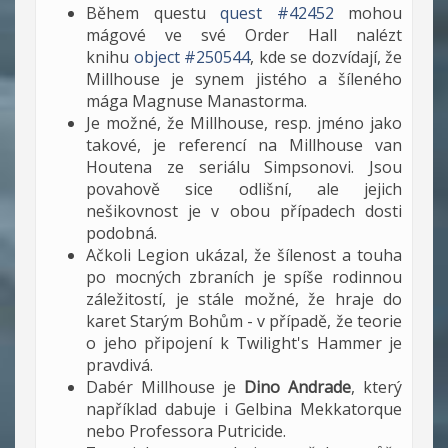
Během questu
quest #42452
mohou
mágové ve své Order Hall nalézt
knihu
object #250544
, kde se dozvídají, že
Millhouse je synem jistého a šíleného
mága Magnuse Manastorma.
Je možné, že Millhouse, resp. jméno jako
takové, je referencí na Millhouse van
Houtena ze seriálu Simpsonovi. Jsou
povahově sice odlišní, ale jejich
nešikovnost je v obou případech dosti
podobná.
Ačkoli Legion ukázal, že šílenost a touha
po mocných zbraních je spíše rodinnou
záležitostí, je stále možné, že hraje do
karet Starým Bohům - v případě, že teorie
o jeho připojení k Twilight's Hammer je
pravdivá.
Dabér Millhouse je
Dino Andrade
, který
například dabuje i Gelbina Mekkatorque
nebo Professora Putricide.