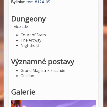
Bylinky:
item #124105
Dungeony
– více
zde
Court of Stars
The Arcway
Nighthold
Významné postavy
Grand Magistrix Elisande
Gul'dan
Galerie