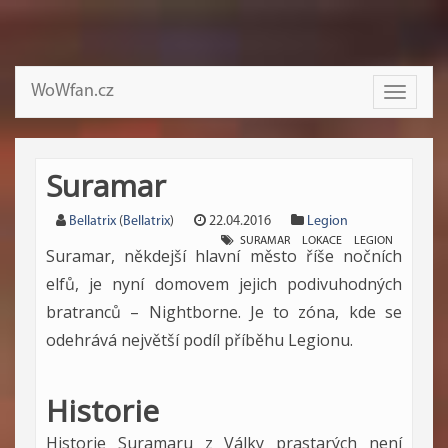
WoWfan.cz
Toggle
navigati
Suramar
Bellatrix
(
Bellatrix
)
22.04.2016
Legion
SURAMAR
LOKACE
LEGION
Suramar, někdejší hlavní město říše nočních
elfů, je nyní domovem jejich podivuhodných
bratranců – Nightborne. Je to zóna, kde se
odehrává největší podíl příběhu Legionu.
Historie
Historie Suramaru z Války prastarých není