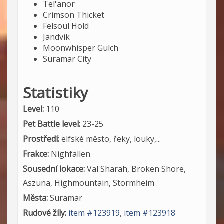
Tel'anor
Crimson Thicket
Felsoul Hold
Jandvik
Moonwhisper Gulch
Suramar City
Statistiky
Level:
110
Pet Battle level:
23-25
Prostředí:
elfské město, řeky, louky,...
Frakce:
Nighfallen
Sousední lokace:
Val'Sharah, Broken Shore,
Aszuna, Highmountain, Stormheim
Města:
Suramar
Rudové žíly:
item #123919
,
item #123918