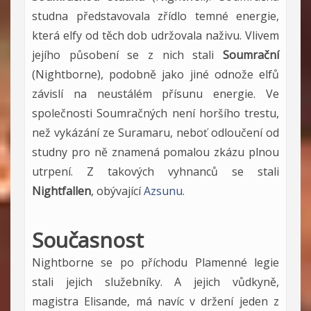
studna představovala zřídlo temné energie,
která elfy od těch dob udržovala naživu. Vlivem
jejího působení se z nich stali
Soumrační
(Nightborne), podobně jako jiné odnože elfů
závislí na neustálém přísunu energie. Ve
společnosti Soumračných není horšího trestu,
než vykázání ze Suramaru, neboť odloučení od
studny pro ně znamená pomalou zkázu plnou
utrpení. Z takových vyhnanců se stali
Nightfallen
, obývající
Azsunu
.
Současnost
Nightborne se po příchodu Plamenné legie
stali jejich služebníky. A jejich vůdkyně,
magistra Elisande, má navíc v držení jeden z