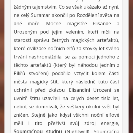
žádným tajemstvím. Co se však ukázalo až nyní,
ne celý Suramar skončil po Rozdělení světa na
dně moře. Mocné magistře Elisande a
Urozeným pod jejím velením, kteří měli na
starosti správu četných magických artefaktů,
které civilizace nočních elfů za stovky let svého
trvání nashromáždila, se za pomoci jednoho z
těchto artefaktů (který byl náhodou jedním z
Pilířů stvoření) podařilo vztyčit kolem části
města magický štít, který následně tuto část
uchránil před zkázou. Elisandini Urození se
uvnitř štítu uzavřeli na celých deset tisíc let,
neboť se domnívali, že veškerý okolní svět byl
zničen. Stejně jako kdysi všichni noční elfové
měli i tito přeživší svůj zdroj energie,
Soumračnou studnu
(Nightwell). Soumračná