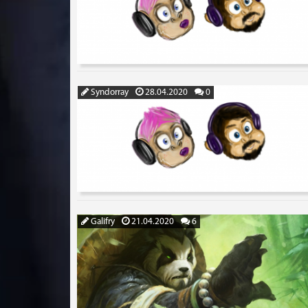
Syndorray
28.04.2020
0
Galifry
21.04.2020
6