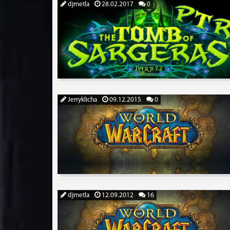
djmetla
28.02.2017
0
Jerryklicha
09.12.2015
0
djmetla
12.09.2012
16