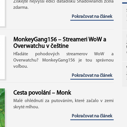
Získejte nejvyšší edici datadisku Shadowlands zcela
zdarma.
Pokračovat na článek
MonkeyGang156 – Streameri WoW a
Overwatchu v češtine
Hľadáte pohodových streamerov WoW a
Overwatchu? MonkeyGang156 je tou správnou
voľbou.
Pokračovat na článek
Cesta povolání – Monk
Malé ohlédnutí za putováním, které začalo v zemi
skryté mlhou.
Pokračovat na článek