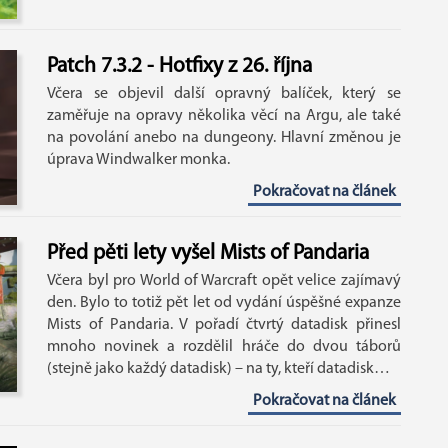
Patch 7.3.2 - Hotfixy z 26. října
Včera se objevil další opravný balíček, který se
zaměřuje na opravy několika věcí na Argu, ale také
na povolání anebo na dungeony. Hlavní změnou je
úprava Windwalker monka.
Pokračovat na článek
Před pěti lety vyšel Mists of Pandaria
Včera byl pro World of Warcraft opět velice zajímavý
den. Bylo to totiž pět let od vydání úspěšné expanze
Mists of Pandaria. V pořadí čtvrtý datadisk přinesl
mnoho novinek a rozdělil hráče do dvou táborů
(stejně jako každý datadisk) – na ty, kteří datadisk…
Pokračovat na článek