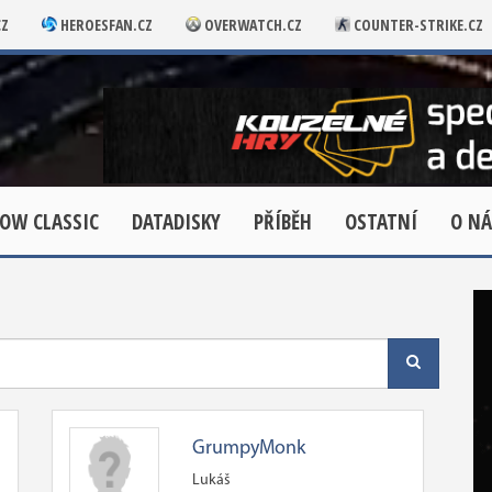
CZ
HEROESFAN.CZ
OVERWATCH.CZ
COUNTER-STRIKE.CZ
OW CLASSIC
DATADISKY
PŘÍBĚH
OSTATNÍ
O NÁ
GrumpyMonk
Lukáš