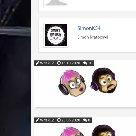
SimonK54
Šimon Kratochvíl
WitekCZ
15.10.2020
10
WitekCZ
23.06.2020
0