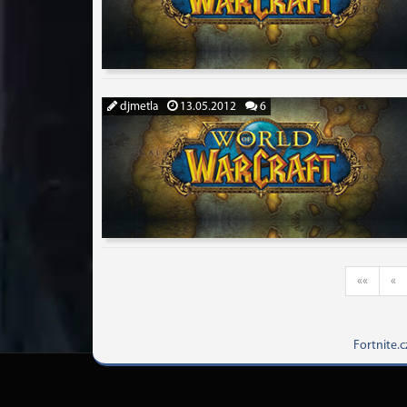
djmetla
13.05.2012
6
««
«
Fortnite.c