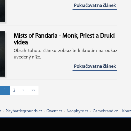
Pokračovat na článek
Mists of Pandaria - Monk, Priest a Druid
videa
Obsah tohoto článku zobrazíte kliknutím na odkaz
uvedený níže.
Pokračovat na článek
1
2
»
»»
z
·
Playbattlegrounds.cz
·
Gwent.cz
·
Neophyte.cz
·
Gamebrand.cz
·
Kouz