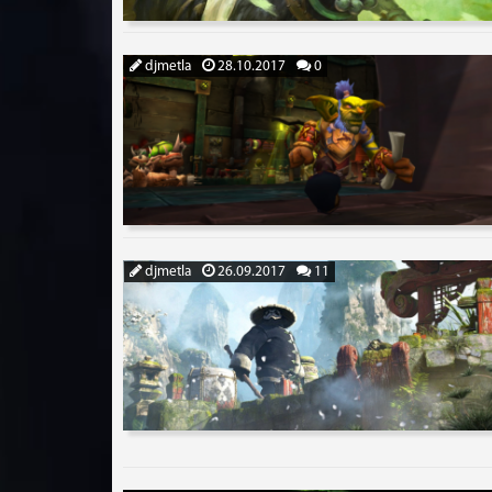
djmetla
28.10.2017
0
djmetla
26.09.2017
11