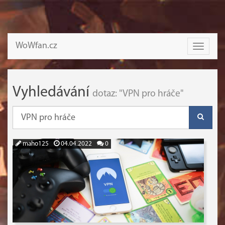
WoWfan.cz
Toggle
navigati
Vyhledávání
dotaz: "VPN pro hráče"
maho125
04.04.2022
0