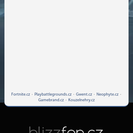
Fortnite.cz
·
Playbattlegrounds.cz
·
Gwent.cz
·
Neophyte.cz
·
Gamebrand.cz
·
Kouzelnehry.cz