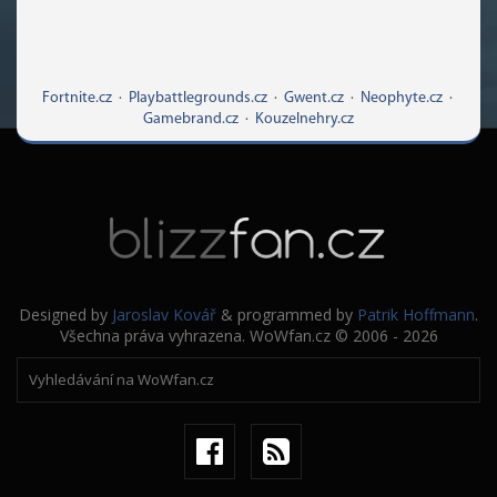
Fortnite.cz
·
Playbattlegrounds.cz
·
Gwent.cz
·
Neophyte.cz
·
Gamebrand.cz
·
Kouzelnehry.cz
Designed by
Jaroslav Kovář
& programmed by
Patrik Hoffmann
.
Všechna práva vyhrazena. WoWfan.cz © 2006 - 2026