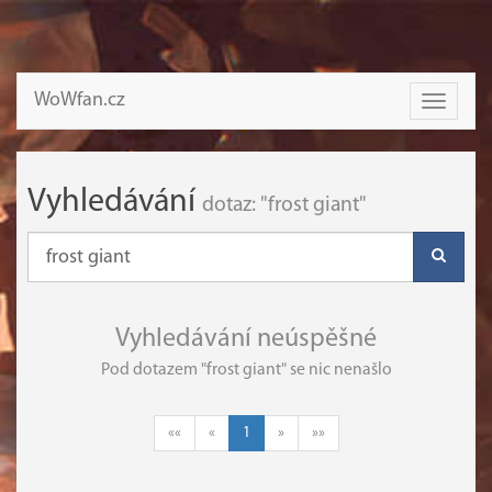
WoWfan.cz
Toggle
navigati
Vyhledávání
dotaz: "frost giant"
Vyhledávání neúspěšné
Pod dotazem "frost giant" se nic nenašlo
««
«
1
»
»»