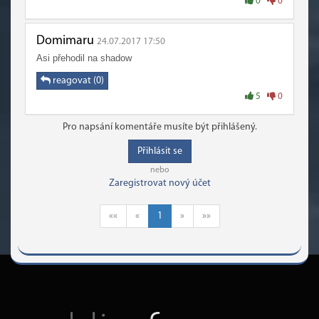
0
0
Domimaru
24.07.2017 17:50
Asi přehodil na shadow
reagovat (0)
5
0
Pro napsání komentáře musíte být přihlášený.
Přihlásit se
nebo
Zaregistrovat nový účet
««
«
1
»
»»