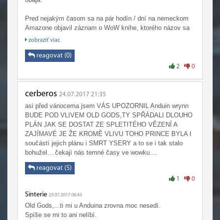
Pred nejakým časom sa na pár hodín / dní na nemeckom
Amazone objavil záznam o WoW knihe, ktorého názov sa
prekladal príbližne na "Trolské Vojny", ale pochybujem, že
zobraziť viac
by sa Goldenová pustila do trolov.
reagovat (0)
2
0
cerberos
24.07.2017 21:35
asi před vánocema jsem VÁS UPOZORNIL Anduin wrynn
BUDE POD VLIVEM OLD GODS,TY SPŘÁDALI DLOUHO
PLÁN JAK SE DOSTAT ZE SPLETITÉHO VĚZENÍ A
ZAJÍMAVÉ JE ŽE KROMĚ VLIVU TOHO PRINCE BYLA I
součástí jejich plánu i SMRT YSERY a to se i tak stalo
bohužel....čekají nás temné časy ve wowku....
reagovat (5)
1
0
Sinterie
25.07.2017 06:43
Old Gods,...ti mi u Anduina zrovna moc nesedí.
Spíše se mi to ani nelíbí.