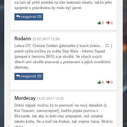
sa tam až príliš podobá na túto leaknutú siluetu, takže jeho
spojenie s prázdnotou by malo byť jasné.
reagovat (0)
0
0
Rodann
25.07.2017 15:56
Lehce OT. Christie Golden (přestaňte jí kurvit jméno...
)
právě vyšla knížka ze světa Star Wars - Inferno Squad
(prequel k hernímu BFII) a je skvělá. Ve všech svých
dílech umí skvěle pracovat s postavami a jejich morálními
dilematy.
reagovat (0)
0
0
Mordecay
25.07.2017 13:25
Dobrý nápad, možno že to premostí na nový datadisk (s
Kul Tirasom, samozrejme!), keďže prijala pozíciu v
Blizzarde, tak aby to bolo viac prepojené, než ostatné
takéto knihy. No a keď nie Anduin, tak zrejme Jaina. Možno
obaja.