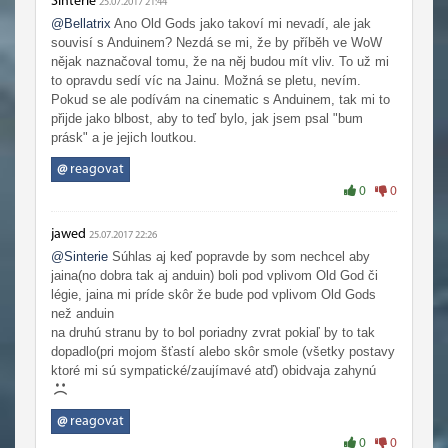
Sinterie
25.07.2017 21:44
@Bellatrix
Ano Old Gods jako takoví mi nevadí, ale jak
souvisí s Anduinem? Nezdá se mi, že by příběh ve WoW
nějak naznačoval tomu, že na něj budou mít vliv. To už mi
to opravdu sedí víc na Jainu. Možná se pletu, nevím.
Pokud se ale podívám na cinematic s Anduinem, tak mi to
přijde jako blbost, aby to teď bylo, jak jsem psal "bum
prásk" a je jejich loutkou.
@
reagovat
0
0
jawed
25.07.2017 22:26
@Sinterie
Súhlas aj keď popravde by som nechcel aby
jaina(no dobra tak aj anduin) boli pod vplivom Old God či
légie, jaina mi príde skôr že bude pod vplivom Old Gods
než anduin
na druhú stranu by to bol poriadny zvrat pokiaľ by to tak
dopadlo(pri mojom šťastí alebo skôr smole (všetky postavy
ktoré mi sú sympatické/zaujímavé atď) obidvaja zahynú
@
reagovat
0
0