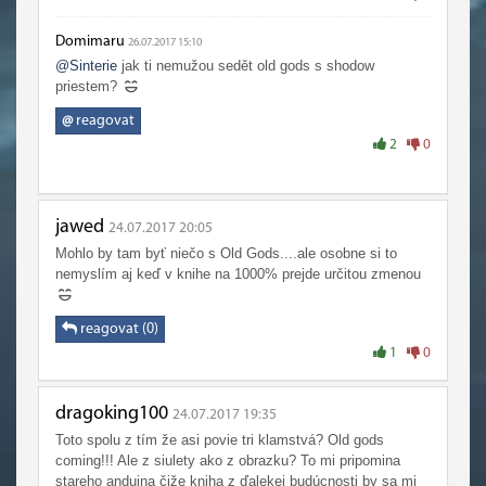
Domimaru
26.07.2017 15:10
@Sinterie
jak ti nemužou sedět old gods s shodow
priestem?
@
reagovat
2
0
jawed
24.07.2017 20:05
Mohlo by tam byť niečo s Old Gods....ale osobne si to
nemyslím aj keď v knihe na 1000% prejde určitou zmenou
reagovat (0)
1
0
dragoking100
24.07.2017 19:35
Toto spolu z tím že asi povie tri klamstvá? Old gods
coming!!! Ale z siulety ako z obrazku? To mi pripomina
stareho anduina čiže kniha z ďalekej budúcnosti by sa mi