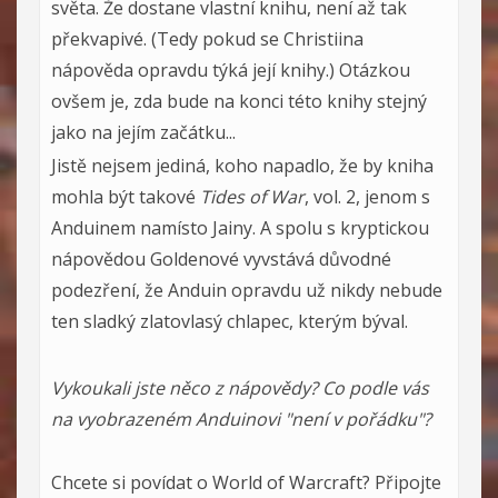
světa. Že dostane vlastní knihu, není až tak
překvapivé. (Tedy pokud se Christiina
nápověda opravdu týká její knihy.) Otázkou
ovšem je, zda bude na konci této knihy stejný
jako na jejím začátku...
Jistě nejsem jediná, koho napadlo, že by kniha
mohla být takové
Tides of War
, vol. 2, jenom s
Anduinem namísto Jainy. A spolu s kryptickou
nápovědou Goldenové vyvstává důvodné
podezření, že Anduin opravdu už nikdy nebude
ten sladký zlatovlasý chlapec, kterým býval.
Vykoukali jste něco z nápovědy? Co podle vás
na vyobrazeném Anduinovi "není v pořádku"?
Chcete si povídat o World of Warcraft? Připojte