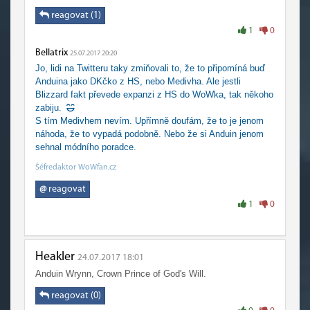
reagovat (1)
1
0
Bellatrix
25.07.2017 20:20
Jo, lidi na Twitteru taky zmiňovali to, že to připomíná buď
Anduina jako DKčko z HS, nebo Medivha. Ale jestli
Blizzard fakt převede expanzi z HS do WoWka, tak někoho
zabiju.
S tím Medivhem nevím. Upřímně doufám, že to je jenom
náhoda, že to vypadá podobně. Nebo že si Anduin jenom
sehnal módního poradce.
Šéfredaktor WoWfan.cz
@
reagovat
1
0
Heakler
24.07.2017 18:01
Anduin Wrynn, Crown Prince of God's Will.
reagovat (0)