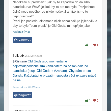
Nedokážu si představit, jak by to zapadalo do dalšího
datadisku ve WoW, jelikož by to pro me bylo: "rozjedeme
úplně neco nového, co nikdo nečekal a nijak jsme to
nepripravovali"
Preci jen poslední cinematic nijak nenaznačuje jejich vliv a
aby to bylo "bum prask" je Old Gods, mi nepřijde jako
dobry nápad.
zobraziť viac
Stále bych radsi viděl datadisk s Jainou.
@
reagovat
1
1
Bellatrix
25.07.2017 20:23
@Sinterie
Old Gods jsou momentálně
nejpravděpodobnějším kandidátem na obsah dalšího
datadisku (resp. Old Gods + Azshara). Chystám o tom
článek. Každopádně prozatím spousta věcí ukazuje právě
na ně.
Šéfredaktor WoWfan.cz
@
reagovat
1
0