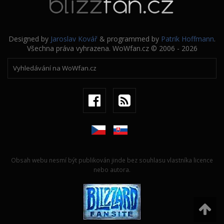
Designed by
Jaroslav Kovář
& programmed by
Patrik Hoffmann
.
Všechna práva vyhrazena. WoWfan.cz © 2006 - 2026
Obsah webu nesmí být publikován jinde bez souhlasu vlastníka licence
nebo autora.