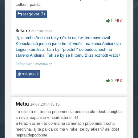
celkom páčila.
reagovat (1)
1
0
Bellatrix
25.07.2017 20:21
Jj, starého Anduina taky někdo na Twitteru navrhoval.
Koneckonců jednou jsme ho už viděli - na konci Anduinova
Legion komiksu. Tam byl "prostřih" do budoucnosti na
starého Anduina. Tak že by se k tomu Blizz rozhodl vrátit?
Šéfredaktor WoWfan.cz
@
reagovat
0
0
Metiu
24.07.2017 18:15
Ta silueta mi trochu pripomenula anduina ako death knighta
s novej expanzie v hearthstone :-D
a teraz vazne - to co ma na ramenach pripomina trochu
medivha. aj ta palica co ma v ruke, ze by atiesh? asi dost
nepravdepodobne