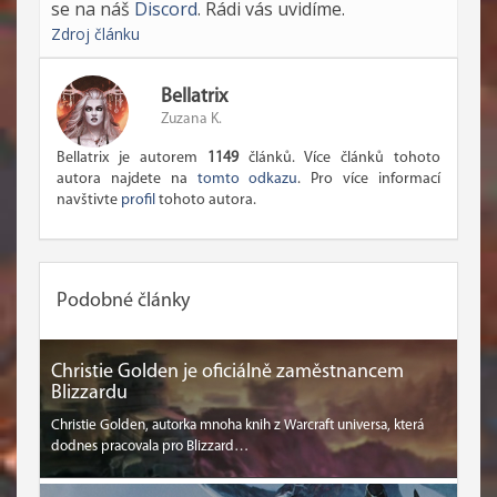
se na náš
Discord
. Rádi vás uvidíme.
Zdroj článku
Bellatrix
Zuzana K.
Bellatrix je autorem
1149
článků. Více článků tohoto
autora najdete na
tomto odkazu
. Pro více informací
navštivte
profil
tohoto autora.
Podobné články
Christie Golden je oficiálně zaměstnancem
Blizzardu
Christie Golden, autorka mnoha knih z Warcraft universa, která
dodnes pracovala pro Blizzard…