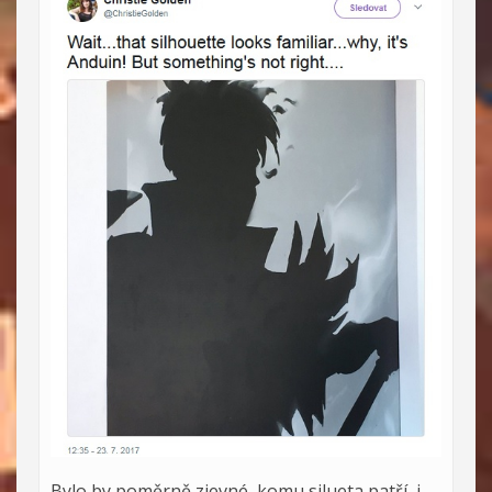
Bylo by poměrně zjevné, komu silueta patří, i