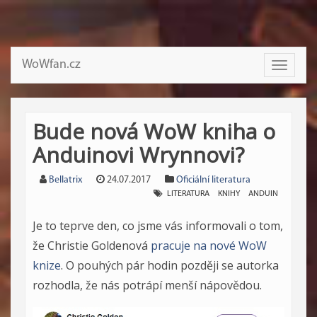
WoWfan.cz
Toggle
navigati
Bude nová WoW kniha o
Anduinovi Wrynnovi?
Bellatrix
24.07.2017
Oficiální literatura
LITERATURA
KNIHY
ANDUIN
Je to teprve den, co jsme vás informovali o tom,
že Christie Goldenová
pracuje na nové WoW
knize
. O pouhých pár hodin později se autorka
rozhodla, že nás potrápí menší nápovědou.