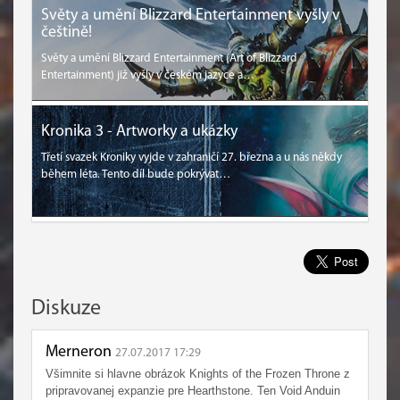
Světy a umění Blizzard Entertainment vyšly v
češtině!
Světy a umění Blizzard Entertainment (Art of Blizzard
Entertainment) již vyšly v českém jazyce a…
Kronika 3 - Artworky a ukázky
Třetí svazek Kroniky vyjde v zahraničí 27. března a u nás někdy
během léta. Tento díl bude pokrývat…
Diskuze
Merneron
27.07.2017 17:29
Všimnite si hlavne obrázok Knights of the Frozen Throne z
pripravovanej expanzie pre Hearthstone. Ten Void Anduin