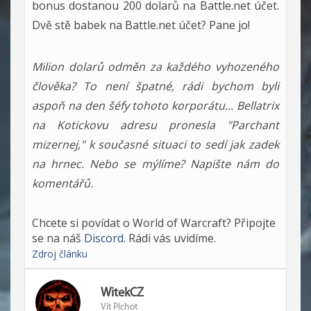
bonus dostanou 200 dolarů na Battle.net účet.
Dvě stě babek na Battle.net účet? Pane jo!
Milion dolarů odměn za každého vyhozeného
člověka? To není špatné, rádi bychom byli
aspoň na den šéfy tohoto korporátu... Bellatrix
na Kotickovu adresu pronesla "Parchant
mizernej," k současné situaci to sedí jak zadek
na hrnec. Nebo se mýlíme? Napište nám do
komentářů.
Chcete si povídat o World of Warcraft? Připojte
se na náš
Discord
. Rádi vás uvidíme.
Zdroj článku
WitekCZ
Vít Plchot