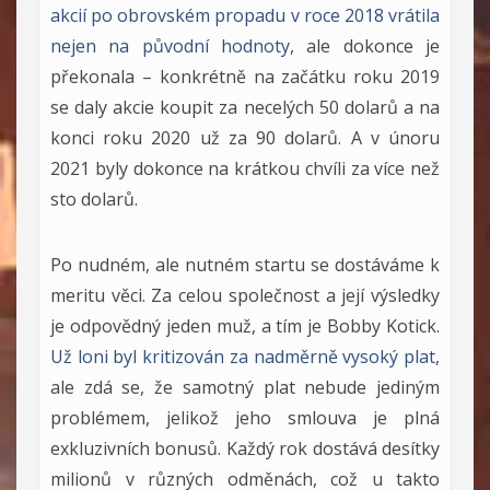
akcií po obrovském propadu v roce 2018 vrátila
nejen na původní hodnoty
, ale dokonce je
překonala – konkrétně na začátku roku 2019
se daly akcie koupit za necelých 50 dolarů a na
konci roku 2020 už za 90 dolarů. A v únoru
2021 byly dokonce na krátkou chvíli za více než
sto dolarů.
Po nudném, ale nutném startu se dostáváme k
meritu věci. Za celou společnost a její výsledky
je odpovědný jeden muž, a tím je Bobby Kotick.
Už loni byl kritizován za nadměrně vysoký plat
,
ale zdá se, že samotný plat nebude jediným
problémem, jelikož jeho smlouva je plná
exkluzivních bonusů. Každý rok dostává desítky
milionů v různých odměnách, což u takto