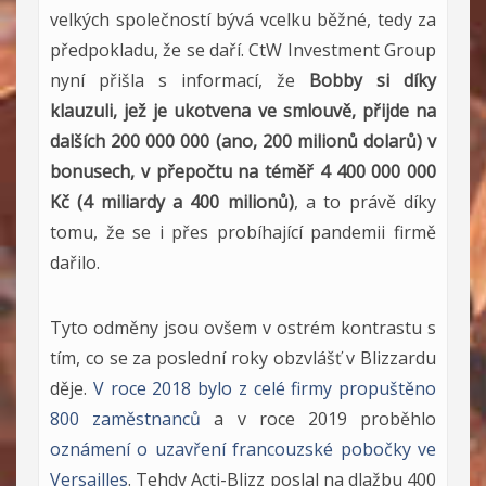
velkých společností bývá vcelku běžné, tedy za
předpokladu, že se daří. CtW Investment Group
nyní přišla s informací, že
Bobby si díky
klauzuli, jež je ukotvena ve smlouvě, přijde na
dalších 200 000 000 (ano, 200 milionů dolarů) v
bonusech, v přepočtu na téměř 4 400 000 000
Kč (4 miliardy a 400 milionů)
, a to právě díky
tomu, že se i přes probíhající pandemii firmě
dařilo.
Tyto odměny jsou ovšem v ostrém kontrastu s
tím, co se za poslední roky obzvlášť v Blizzardu
děje.
V roce 2018 bylo z celé firmy propuštěno
800 zaměstnanců
a v roce 2019 proběhlo
oznámení o uzavření francouzské pobočky ve
Versailles
. Tehdy Acti-Blizz poslal na dlažbu 400