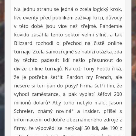
Na jednu stranu se jedná o zcela logický krok,
live eventy před publikem zažívají krizi, důvody
v této době jsou více než zřejmé. Pandemie
kovidu zasáhla tento sektor velmi silně, a tak
Blizzard rozhodl o přechod na čistě online
turnaje. Zcela samozřejmě se nabízí otázka, zda
by těchto padesát lidí nešlo přesunout do
divize online turnajů. Na což Tony Petitti říká,
že je potřeba šetřit. Pardon my French, ale
nesere si ten pán do pusy? Firma šetří tím, že
vyhodí zaměstance, a pak vyplatí šéfovi 200
milionů dolarů? Aby toho nebylo málo, Jason
Schreier, známý novinář a insider, přišel s
informacemi od dobře obeznámeného zdroje z
firmy, že výpovědi se netýkají 50 lidí, ale 190 z