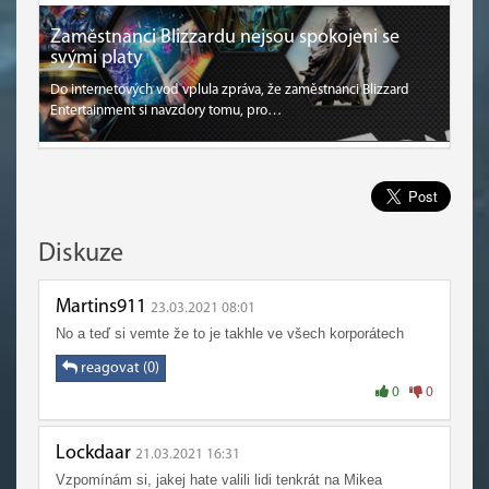
Zaměstnanci Blizzardu nejsou spokojeni se
svými platy
Do internetových vod vplula zpráva, že zaměstnanci Blizzard
Entertainment si navzdory tomu, pro…
Diskuze
Martins911
23.03.2021 08:01
No a teď si vemte že to je takhle ve všech korporátech
reagovat (0)
0
0
Lockdaar
21.03.2021 16:31
Vzpomínám si, jakej hate valili lidi tenkrát na Mikea