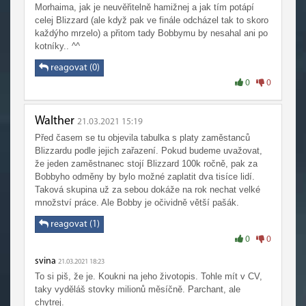
Morhaima, jak je neuvěřitelně hamižnej a jak tím potápí
celej Blizzard (ale když pak ve finále odcházel tak to skoro
každýho mrzelo) a přitom tady Bobbymu by nesahal ani po
kotníky.. ^^
reagovat (0)
0
0
Walther
21.03.2021 15:19
Před časem se tu objevila tabulka s platy zaměstanců
Blizzardu podle jejich zařazení. Pokud budeme uvažovat,
že jeden zaměstnanec stojí Blizzard 100k ročně, pak za
Bobbyho odměny by bylo možné zaplatit dva tisíce lidí.
Taková skupina už za sebou dokáže na rok nechat velké
množství práce. Ale Bobby je očividně větší pašák.
reagovat (1)
0
0
svina
21.03.2021 18:23
To si piš, že je. Koukni na jeho životopis. Tohle mít v CV,
taky vyděláš stovky milionů měsíčně. Parchant, ale
chytrej.