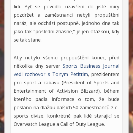
lidí. Byť se povedlo uzavření do jisté míry
pozdržet a zaměstnanci nebyli propuštěni
naráz, ale odchází postupně, jednoho dne tak
jako tak "poslední zhasne," je jen otázkou, kdy
se tak stane.
Aby nebylo všemu propouštění konec, před
několika dny server
Sports Business Journal
vedl rozhovor s Tonym Petittim
, prezidentem
pro sport a zábavu (
President of Sports and
Entertainment of Activision Blizzard
), během
kterého padla informace o tom, že bude
posláno na dlažbu dalších 50 zaměstnanců z e-
sports divize, konkrétně pak lidé starající se
Overwatch League a Call of Duty League.