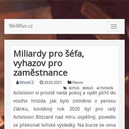
WoWfan.cz
Toggle
navigati
Miliardy pro šéfa,
vyhazov pro
zaměstnance
WitekCZ
20.03.2021
Hlavní
KOTICK
BONUS
ACTIVISION
Activision si prostě nedá pokoj a opět píchl do
vosího hnízda. Jak bylo zmíněno v perexu
článku, kovidový rok 2020 byl pro celý
Activision Blizzard nad míru úspěšný, povedlo
se překonat loňské výsledky. Na burze se
cena