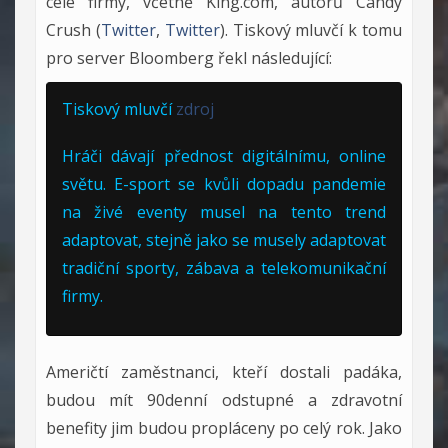
celé firmy, včetně King.com, autorů Candy
Crush (
Twitter
,
Twitter
). Tiskový mluvčí k tomu
pro server Bloomberg řekl následující:
Tiskový mluvčí
zdroj
Hráči dávají přednost digitálnímu, online
světu. E-sport se kvůli dopadu pandemie
na živé eventy musel na tento trend
adaptovat, stejně jako se musely adaptovat
tradiční sporty, zábava a telekomunikační
firmy.
Američtí zaměstnanci, kteří dostali padáka,
budou mít 90denní odstupné a zdravotní
benefity jim budou propláceny po celý rok. Jako