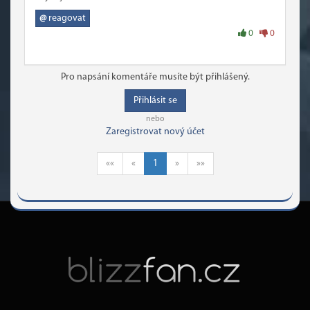
@
reagovat
0
0
Pro napsání komentáře musíte být přihlášený.
Přihlásit se
nebo
Zaregistrovat nový účet
««
«
1
»
»»