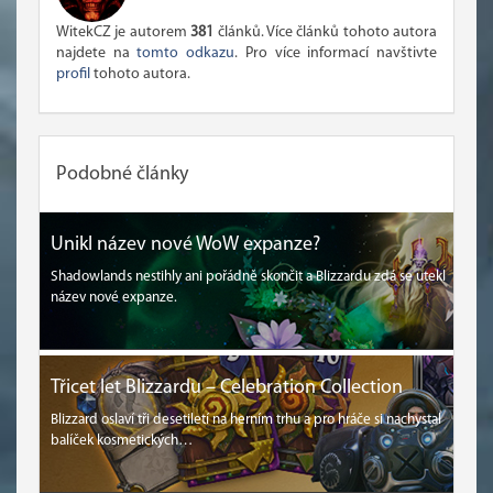
WitekCZ je autorem
381
článků. Více článků tohoto autora
najdete na
tomto odkazu
. Pro více informací navštivte
profil
tohoto autora.
Podobné články
Unikl název nové WoW expanze?
Shadowlands nestihly ani pořádně skončit a Blizzardu zdá se utekl
název nové expanze.
Třicet let Blizzardu – Celebration Collection
Blizzard oslaví tři desetiletí na herním trhu a pro hráče si nachystal
balíček kosmetických…