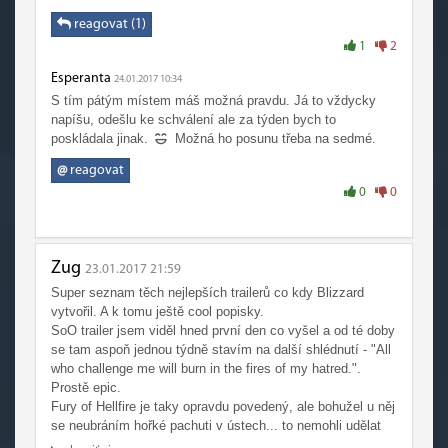
Jediné na čem se asi neshodneme je páté místo. Ten bych
tu vůbec nezahrnoval. Sice má několik dobrých okamžiků a
reagovat (1)
Gul'dan s Grommem jsou super ale... prostě je to jako celé
1
2
WoD. Mohl být tolik lepší. Na druhou stranu ono těch
Esperanta
trailerů vlastně zase tolik není takže já bych ho trochu
24.01.2017 10:34
pusunul.
S tím pátým místem máš možná pravdu. Já to vždycky
Co se týče místa desátého vlastně jsem to ani jako trailer
napíšu, odešlu ke schválení ale za týden bych to
nebral ale vlastně proč ne.
poskládala jinak.
Možná ho posunu třeba na sedmé.
@
reagovat
Je zajímavé pozorovat tu proměnu trailerů. První z nich byli
0
0
spíše vyprávění o místě/posledním bossovi. Doufám že
patch 7.2 dostane pořádný trailer jako byl SoO.
Skvělý článek. Děkuji.
Zug
23.01.2017 21:59
Super seznam těch nejlepších trailerů co kdy Blizzard
vytvořil. A k tomu ještě cool popisky.
SoO trailer jsem viděl hned první den co vyšel a od té doby
se tam aspoň jednou týdně stavím na další shlédnutí - "All
who challenge me will burn in the fires of my hatred.".
Prostě epic.
Fury of Hellfire je taky opravdu povedený, ale bohužel u něj
se neubráním hořké pachuti v ústech... to nemohli udělat
pár questů, které by nám přiblížili to, jak Grommash