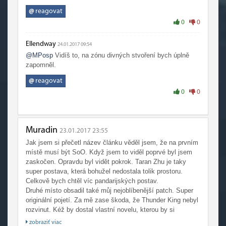
@
reagovat
0
0
Ellendway
24.01.2017 09:54
@MPosp
Vidíš to, na zónu divných stvoření bych úplně
zapomněl.
@
reagovat
0
0
Muradin
23.01.2017 23:55
Jak jsem si přečetl název článku věděl jsem, že na prvním
místě musí být SoO. Když jsem to viděl poprvé byl jsem
zaskočen. Opravdu byl vidět pokrok. Taran Zhu je taky
super postava, která bohužel nedostala tolik prostoru.
Celkově bych chtěl víc pandarijských postav.
Druhé místo obsadil také můj nejoblíbenější patch. Super
originální pojetí. Za mě zase škoda, že Thunder King nebyl
rozvinut. Kéž by dostal vlastní novelu, kterou by si
zasloužil.
zobraziť viac