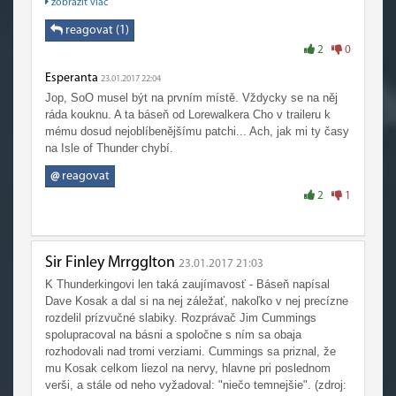
zobraziť viac
pomalu začíná měnit názor a prozřívat? Asi ne. Místo toho
prostě nevysvětlitelně se z hlavního záporáka stane náš
reagovat (1)
bff.
2
0
Ale i přesto, jak jsou tyto nové trailery epic, nikdy neporazí
Esperanta
Fall of the Lich King, který je prostě boží. "Let them come.
23.01.2017 22:04
Frostmourne hungers. "
Jop, SoO musel být na prvním místě. Vždycky se na něj
ráda kouknu. A ta báseň od Lorewalkera Cho v traileru k
mému dosud nejoblíbenějšímu patchi... Ach, jak mi ty časy
na Isle of Thunder chybí.
@
reagovat
2
1
Sir Finley Mrrgglton
23.01.2017 21:03
K Thunderkingovi len taká zaujímavosť - Báseň napísal
Dave Kosak a dal si na nej záležať, nakoľko v nej precízne
rozdelil prízvučné slabiky. Rozprávač Jim Cummings
spolupracoval na básni a spoločne s ním sa obaja
rozhodovali nad tromi verziami. Cummings sa priznal, že
mu Kosak celkom liezol na nervy, hlavne pri poslednom
verši, a stále od neho vyžadoval: "niečo temnejšie". (zdroj: