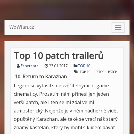
WoWfan.cz
Toggle
navigati
Top 10 patch trailerů
Esperanta
23.01.2017
TOP 10
TOP 10
10 TOP
PATCH
10. Return to Karazhan
Legion se vytasil s neuvěřitelnými in-game
cinematicy. Prozatím nám přinesl jen jeden
větší patch, ale i ten se mi zdál velmi
atmosférický. Nejenže je v něm nádherně vidět
opuštěný Karazhan, ale také se vrací náš starý
známý kastelán, který by mohl s klidem dávat