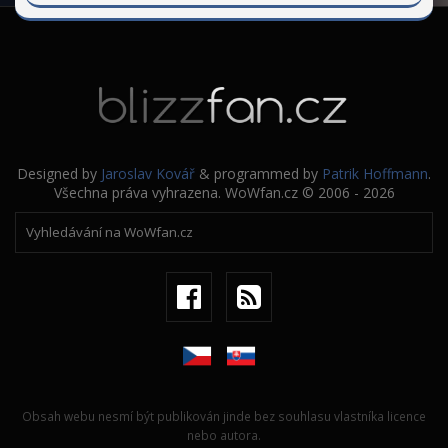
Designed by
Jaroslav Kovář
& programmed by
Patrik Hoffmann
.
Všechna práva vyhrazena. WoWfan.cz © 2006 - 2026
Obsah webu nesmí být publikován jinde bez souhlasu vlastníka licence
nebo autora.