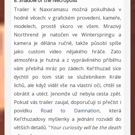
8. Shadow of the Necropolis
Trailer k Naxxramasu možná pokulhává v
hodně věcech: v grafickém provedení, kameře,
modelech, prostě skoro ve všem. Mrazivý
Northrend je natočen ve Winterspringu a
kamera je dělána ručně, takže působí spíše
jako custom video nějakého hráče. Zato
atmosféra je hutná a z vyprávěného příběhu
vám přebíhá mráz po zádech. Kel'thuzad sice
dychtil po tom stát se služebníkem Krále
lichů, ale když viděl vše na vlastní oči, chtěl se
obrátit a utéct. Jenomže už nebyla cesta zpět.
Pokud vás trailer zaujal, doporučuji si přečíst i
povídku
Road to Damnation
, která
Kel'thuzadovy myšlenky a jednání rozvádí do
větších detailů. "
Your curiosity will be the death