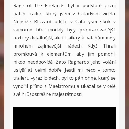
Rage of the Firelands byl v podstatě první
patch trailer, který jsem z Cataclysm viděla.
Nejenže Blizzard udělal v Cataclysm skok v
samotné hře: modely byly propracovanější,
textury detailnější, ale i trailery k patchům měly
mnohem zajímavější nádech. Když Thrall
promlouvá k elementům, aby jim pomohl,
nikdo neodpovídá. Zato Ragnaros jeho volání
uslyší až velmi dobře. Jestli mi něco v tomto
traileru vyrazilo dech, byl to pán ohně, který se
vynořil přímo z Maelstromu a ukázal se v celé
své hrůzostrašné majestátnosti.