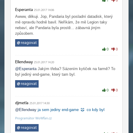
1
0
Esperanta
25.01.2017 14:06
Awww, děkuji. Jop, Pandaria byl posladní datadisk, který
mě opravdu hodně bavil. Neříkám, že mě Legion taky
nebaví, ale Pandaria byla prostě... zábavná jiným
způsobem.
@
reagovat
0
0
Ellendway
25.01.2017 14:20
@Esperanta
Jakým třeba? Sázením kytiček na farmě? To
byl jediný end-game, který tam byl.
@
reagovat
0
0
djmetla
25.01.2017 14:30
@Ellendway
ja sem jediny end-game
co kdy byl
Programátor WoWfan.cz
@
reagovat