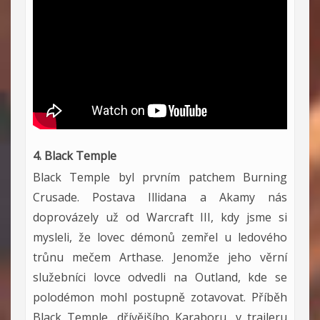
4. Black Temple
Black Temple byl prvním patchem Burning
Crusade. Postava Illidana a Akamy nás
doprovázely už od Warcraft III, kdy jsme si
mysleli, že lovec démonů zemřel u ledového
trůnu mečem Arthase. Jenomže jeho věrní
služebníci lovce odvedli na Outland, kde se
polodémon mohl postupně zotavovat. Příběh
Black Temple, dřívějšího Karaboru, v traileru