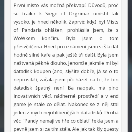
První místo vás možná překvapí. Důvodů, proč
se trailer k Siege of Orgrimar umístil tak
vysoko, je hned několik. Zaprvé: když byl Mists
of Pandaria ohlášen, prohlásila jsem, že s
WoWkem končím. Byla jsem o tom
přesvědčena. Hned po oznámení jsem si šla dát
hodně silné kafe a pak ještě tři další. Byla jsem
naštvaná pěkně dlouho. Jenomže jakmile mi byl
datadisk koupen (ano, slyšíte dobře, já se o to
neprosila!), začala jsem přicházet na to, že ten
datadisk špatný není. Ba naopak, má plno
inovativních věcí, nádherné prostředí a v end
game je stále co dělat. Nakonec se z něj stal
jeden z mých nejoblíbenějších datadisků. Druhá
věc: "Pandy nemají ve hře co dělat!" řekla jsem a
pevně jsem si za tím stála. Ale jak tak šly questy