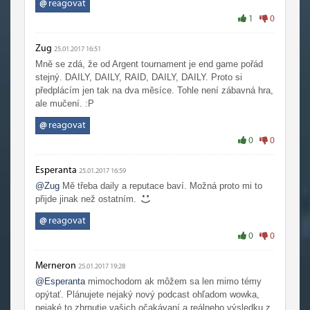
@
reagovat
1
0
Zug
25.01.2017 16:51
Mně se zdá, že od Argent tournament je end game pořád
stejný. DAILY, DAILY, RAID, DAILY, DAILY. Proto si
předplácím jen tak na dva měsíce. Tohle není zábavná hra,
ale mučení. :P
@
reagovat
0
0
Esperanta
25.01.2017 16:59
@Zug
Mě třeba daily a reputace baví. Možná proto mi to
přijde jinak než ostatním.
@
reagovat
0
0
Merneron
25.01.2017 19:28
@Esperanta
mimochodom ak môžem sa len mimo témy
opýtať. Plánujete nejaký nový podcast ohľadom wowka,
nejaké to zhrnutie vašich očakávaní a reálneho výsledku z