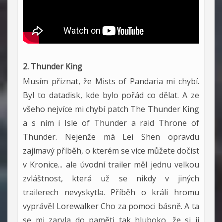
2. Thunder King
Musím přiznat, že Mists of Pandaria mi chybí.
Byl to datadisk, kde bylo pořád co dělat. A ze
všeho nejvíce mi chybí patch The Thunder King
a s ním i Isle of Thunder a raid Throne of
Thunder. Nejenže má Lei Shen opravdu
zajímavý příběh, o kterém se více můžete dočíst
v Kronice... ale úvodní trailer měl jednu velkou
zvláštnost, která už se nikdy v jiných
trailerech nevyskytla. Příběh o králi hromu
vyprávěl Lorewalker Cho za pomoci básně. A ta
se mi zaryla do paměti tak hluboko, že si ji