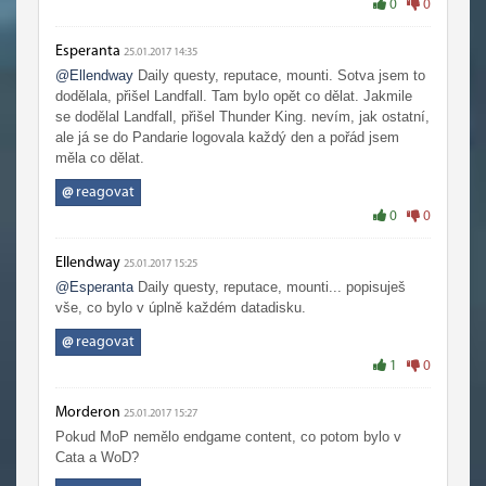
0
0
Esperanta
25.01.2017 14:35
@Ellendway
Daily questy, reputace, mounti. Sotva jsem to
dodělala, přišel Landfall. Tam bylo opět co dělat. Jakmile
se dodělal Landfall, přišel Thunder King. nevím, jak ostatní,
ale já se do Pandarie logovala každý den a pořád jsem
měla co dělat.
@
reagovat
0
0
Ellendway
25.01.2017 15:25
@Esperanta
Daily questy, reputace, mounti... popisuješ
vše, co bylo v úplně každém datadisku.
@
reagovat
1
0
Morderon
25.01.2017 15:27
Pokud MoP nemělo endgame content, co potom bylo v
Cata a WoD?