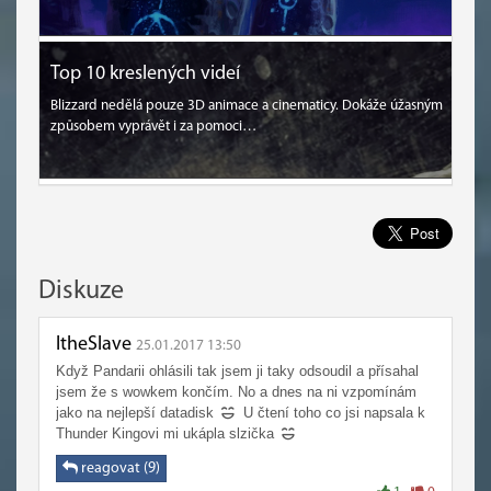
Top 10 kreslených videí
Blizzard nedělá pouze 3D animace a cinematicy. Dokáže úžasným
způsobem vyprávět i za pomoci…
Diskuze
ItheSlave
25.01.2017 13:50
Když Pandarii ohlásili tak jsem ji taky odsoudil a přísahal
jsem že s wowkem končím. No a dnes na ni vzpomínám
jako na nejlepší datadisk
U čtení toho co jsi napsala k
Thunder Kingovi mi ukápla slzička
reagovat (9)