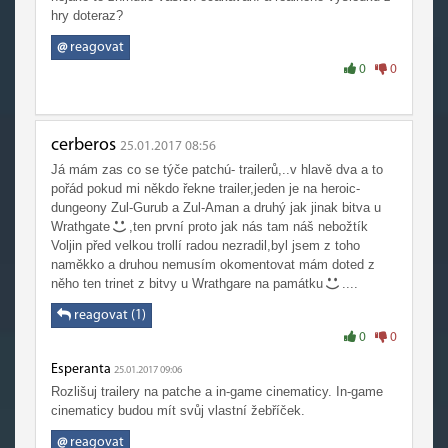
hry doteraz?
@
reagovat
0
0
cerberos
25.01.2017 08:56
Já mám zas co se týče patchú- trailerů,..v hlavě dva a to
pořád pokud mi někdo řekne trailer,jeden je na heroic-
dungeony Zul-Gurub a Zul-Aman a druhý jak jinak bitva u
Wrathgate
,ten první proto jak nás tam náš nebožtík
Voljin před velkou trollí radou nezradil,byl jsem z toho
naměkko a druhou nemusím okomentovat mám doted z
něho ten trinet z bitvy u Wrathgare na památku
....
reagovat (1)
0
0
Esperanta
25.01.2017 09:06
Rozlišuj trailery na patche a in-game cinematicy. In-game
cinematicy budou mít svůj vlastní žebříček.
@
reagovat