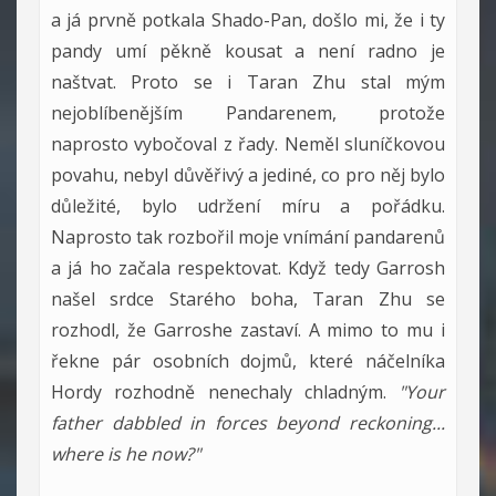
a já prvně potkala Shado-Pan, došlo mi, že i ty
pandy umí pěkně kousat a není radno je
naštvat. Proto se i Taran Zhu stal mým
nejoblíbenějším Pandarenem, protože
naprosto vybočoval z řady. Neměl sluníčkovou
povahu, nebyl důvěřivý a jediné, co pro něj bylo
důležité, bylo udržení míru a pořádku.
Naprosto tak rozbořil moje vnímání pandarenů
a já ho začala respektovat. Když tedy Garrosh
našel srdce Starého boha, Taran Zhu se
rozhodl, že Garroshe zastaví. A mimo to mu i
řekne pár osobních dojmů, které náčelníka
Hordy rozhodně nenechaly chladným.
"Your
father dabbled in forces beyond reckoning...
where is he now?"