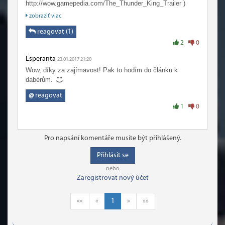
http://wow.gamepedia.com/The_Thunder_King_Trailer )
zobraziť viac
Môj osobní favorit je samozrejme Gods of Zul'Aman (a
zároveň hláška: "Chcete tu zostať? Zostanete tu naveky!
reagovat (1)
My vás tu pochováme." je tá najviac badass epic hláška
2
0
akú som kedy počul.) Zarmútilo ma ale, že som tu nenašiel
Esperanta
Zandalari. Zvučku z toho traileru som mal istý čas ako
23.01.2017 21:20
zvonenie. (btw oba viem spamäti.);
Wow, díky za zajímavost! Pak to hodím do článku k
dabérům.
@
reagovat
1
0
Pro napsání komentáře musíte být přihlášený.
Přihlásit se
nebo
Zaregistrovat nový účet
««
«
1
»
»»