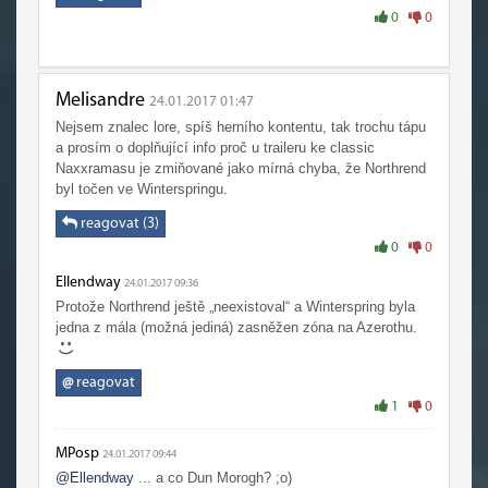
0
0
Melisandre
24.01.2017 01:47
Nejsem znalec lore, spíš herního kontentu, tak trochu tápu
a prosím o doplňující info proč u traileru ke classic
Naxxramasu je zmiňované jako mírná chyba, že Northrend
byl točen ve Winterspringu.
reagovat (3)
0
0
Ellendway
24.01.2017 09:36
Protože Northrend ještě „neexistoval“ a Winterspring byla
jedna z mála (možná jediná) zasněžen zóna na Azerothu.
@
reagovat
1
0
MPosp
24.01.2017 09:44
@Ellendway
... a co Dun Morogh? ;o)