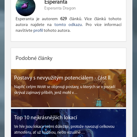
Esperanta
Esperanta Dragon
Esperanta je autorem
629
článků. Více článků tohoto
autora najdete na
tomto odkazu
. Pro více informací
navštivte
profil
tohoto autora.
Podobné články
Postavy s nevyužitým potenciálem - část II.
Napříč celým WoW se objevují postavy, u kterých se v pozadí
skrýval zajímavý příběh, jenž mohl v…
Top 10 nejkrásnějších lokací
Ve hře jsou lokace velmi důležité, protože navozují celkovou
atmosféru, ať už hudbou, nebo vizuálně…