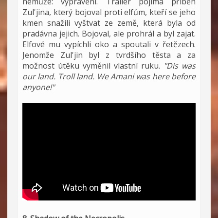
nemůže: vyprávění. Trailer pojímá příběh
Zul'jina, který bojoval proti elfům, kteří se jeho
kmen snažili vyštvat ze země, která byla od
pradávna jejich. Bojoval, ale prohrál a byl zajat.
Elfové mu vypíchli oko a spoutali v řetězech.
Jenomže Zul'jin byl z tvrdšího těsta a za
možnost útěku vyměnil vlastní ruku.
"Dis was
our land. Troll land. We Amani was here before
anyone!"